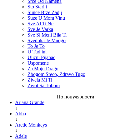
Srce Od Kamena
Sto Stariji
Sunce Brze Zadji
Suze U Mom Vinu
Sve Al Ti Ne
Sve Je Varka
Sve Si Meni Bila Ti
Svedoka Je Mnogo
To Je To
U Tudjini
Ulicni Pijanac
Uspomene
Za Moju Dragu
Zbogom Sreco, Zdravo Tugo
Zivela Mi Ti
Zivot Sa Tobom
По популярности:
Ariana Grande
↓
Abba
↓
Arctic Monkeys
↓
Adele