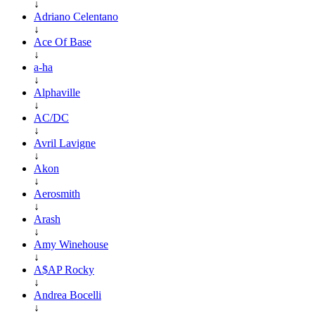
↓
Adriano Celentano
↓
Ace Of Base
↓
a-ha
↓
Alphaville
↓
AC/DC
↓
Avril Lavigne
↓
Akon
↓
Aerosmith
↓
Arash
↓
Amy Winehouse
↓
A$AP Rocky
↓
Andrea Bocelli
↓