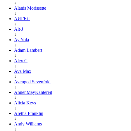
↓
Alanis Morissette
↓
АИГЕЛ
↓
Alt-J
↓
Ay Yola
↓
Adam Lambert
↓
Alex C
↓
Ava Max
↓
Avenged Sevenfold
↓
AnnenMayKantereit
↓
Alicia Keys
↓
Aretha Franklin
↓
Andy Williams
↓