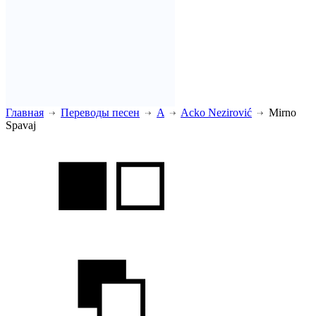
Главная
Переводы песен
A
Acko Nezirović
Mirno
Spavaj