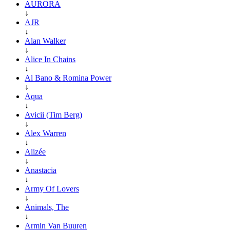
AURORA
↓
AJR
↓
Alan Walker
↓
Alice In Chains
↓
Al Bano & Romina Power
↓
Aqua
↓
Avicii (Tim Berg)
↓
Alex Warren
↓
Alizée
↓
Anastacia
↓
Army Of Lovers
↓
Animals, The
↓
Armin Van Buuren