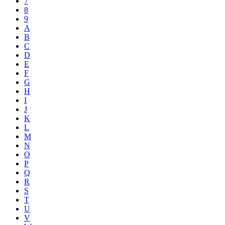
7
8
9
A
B
C
D
E
F
G
H
I
J
K
L
M
N
O
P
Q
R
S
T
U
V