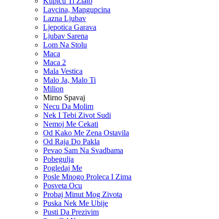
Kupicu Ti Zlato
Lavcina, Mangupcina
Lazna Ljubav
Ljepotica Garava
Ljubav Sarena
Lom Na Stolu
Maca
Maca 2
Mala Vestica
Malo Ja, Malo Ti
Milion
Mirno Spavaj
Necu Da Molim
Nek I Tebi Zivot Sudi
Nemoj Me Cekati
Od Kako Me Zena Ostavila
Od Raja Do Pakla
Pevao Sam Na Svadbama
Pobegulja
Pogledaj Me
Posle Mnogo Proleca I Zima
Posveta Ocu
Probaj Minut Mog Zivota
Puska Nek Me Ubije
Pusti Da Prezivim