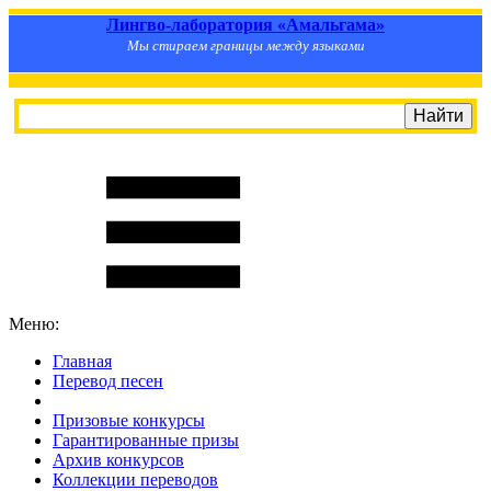
Лингво-лаборатория «Амальгама»
Мы стираем границы между языками
Меню:
Главная
Перевод песен
S
m
i
l
e
R
a
t
e
Призовые конкурсы
Гарантированные призы
Архив конкурсов
Коллекции переводов