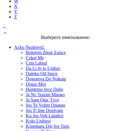
W
X
Y
Z
←
→
Выберите имя/название:
Acko Nezirović:
Bolujem Zbog Zorice
Cekaj Me
Crni Labud
Da Li Je to Ljubav
Daleko Od Srece
Dogoreva Do Nokata
Druze Moj
Hajdemo Srce Dalje
Ja Ne Trazim Mnogo
Ja Sam Otac Tvoj
Jos Te Volim Opasno
Jos Ti Ime Dozivam
Ko Jos Voli Lutalice
Kolo Ljubavi
Konobaru Daj Jos Turu