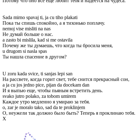
Потому что оно все еще любит тебя и надеется на чудеса.
Sada mirno spavaj ti, ja cu tiho plakati
Пока ты спишь спокойно, а я тихонько поплачу.
nemoj vise misliti na nas
Не думай больше о нас.
a zasto bi mislila, kad si me ostavila
Почему же ты думаешь, что когда ты бросила меня,
u drugom si nasla spas
Ты нашла спасение в другом?
U zoru kada svice, ti sanjas lepi san
На рассвете, когда горит свет, тебе снится прекрасный сон,
a ja cu jos jedno pice, pijan da docekam dan
И я выпью еще, чтобы пьяным встретить день.
svako jutro polako, za tobom umirem
Каждое утро медленно я умираю за тебя.
o, zar je moralo tako, sad da te proklinjem
О, неужели так должно было быть? Теперь я проклинаю тебя.
Х