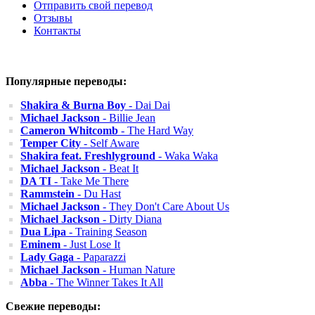
Отправить свой перевод
Отзывы
Контакты
Популярные переводы:
Shakira & Burna Boy
- Dai Dai
Michael Jackson
- Billie Jean
Cameron Whitcomb
- The Hard Way
Temper City
- Self Aware
Shakira feat. Freshlyground
- Waka Waka
Michael Jackson
- Beat It
DA TI
- Take Me There
Rammstein
- Du Hast
Michael Jackson
- They Don't Care About Us
Michael Jackson
- Dirty Diana
Dua Lipa
- Training Season
Eminem
- Just Lose It
Lady Gaga
- Paparazzi
Michael Jackson
- Human Nature
Abba
- The Winner Takes It All
Свежие переводы: