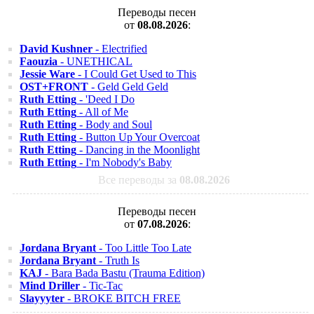
Переводы песен
от
08.08.2026
:
David Kushner
- Electrified
Faouzia
- UNETHICAL
Jessie Ware
- I Could Get Used to This
OST+FRONT
- Geld Geld Geld
Ruth Etting
- 'Deed I Do
Ruth Etting
- All of Me
Ruth Etting
- Body and Soul
Ruth Etting
- Button Up Your Overcoat
Ruth Etting
- Dancing in the Moonlight
Ruth Etting
- I'm Nobody's Baby
Все переводы за
08.08.2026
Переводы песен
от
07.08.2026
:
Jordana Bryant
- Too Little Too Late
Jordana Bryant
- Truth Is
KAJ
- Bara Bada Bastu (Trauma Edition)
Mind Driller
- Tic-Tac
Slayyyter
- BROKE BITCH FREE