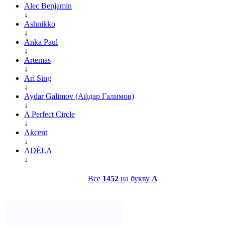
Alec Benjamin
↓
Ashnikko
↓
Anka Paul
↓
Artemas
↓
Ari Sing
↓
Aydar Galimov (Айдар Галимов)
↓
A Perfect Circle
↓
Akcent
↓
ADÉLA
↓
Все
1452
на букву
A