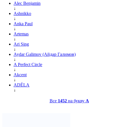
Alec Benjamin
↓
Ashnikko
↓
Anka Paul
↓
Artemas
↓
Ari Sing
↓
Aydar Galimov (Айдар Галимов)
↓
A Perfect Circle
↓
Akcent
↓
ADÉLA
↓
Все
1452
на букву
A