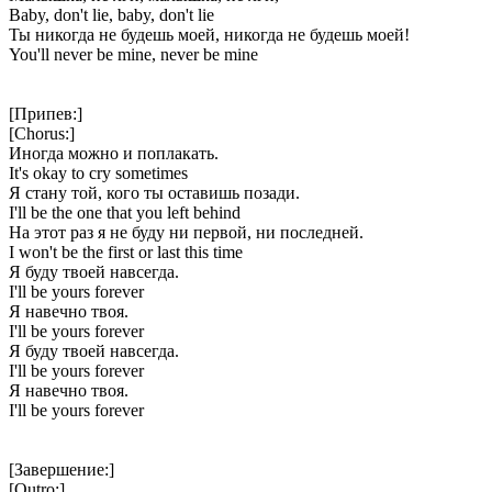
Baby, don't lie, baby, don't lie
Ты никогда не будешь моей, никогда не будешь моей!
You'll never be mine, never be mine
[Припев:]
[Chorus:]
Иногда можно и поплакать.
It's okay to cry sometimes
Я стану той, кого ты оставишь позади.
I'll be the one that you left behind
На этот раз я не буду ни первой, ни последней.
I won't be the first or last this time
Я буду твоей навсегда.
I'll be yours forever
Я навечно твоя.
I'll be yours forever
Я буду твоей навсегда.
I'll be yours forever
Я навечно твоя.
I'll be yours forever
[Завершение:]
[Outro:]