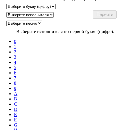
Выберите исполнителя по первой букве (цифре):
0
1
2
3
4
5
6
7
8
9
A
B
C
D
E
F
G