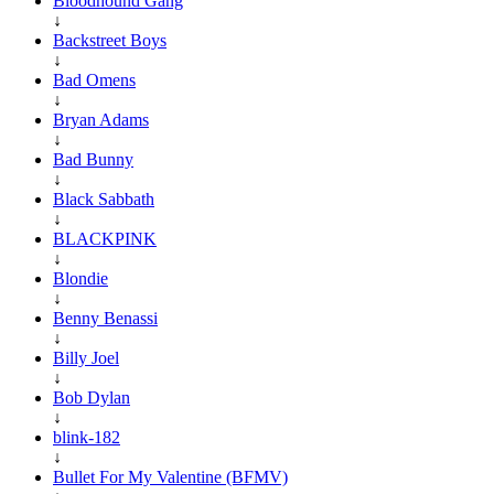
Bloodhound Gang
↓
Backstreet Boys
↓
Bad Omens
↓
Bryan Adams
↓
Bad Bunny
↓
Black Sabbath
↓
BLACKPINK
↓
Blondie
↓
Benny Benassi
↓
Billy Joel
↓
Bob Dylan
↓
blink-182
↓
Bullet For My Valentine (BFMV)