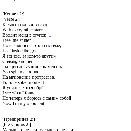
[Куплет 2:]
[Verse 2:]
Каждый новый взгляд
With еvery other stare
Вводит меня в ступор.
1
I feel thе stutter
Потерявшись в этой системе,
Lost inside the grid
Я гонюсь за кем-то другим.
Chasing another
Ты крутишь мной как хочешь.
You spin me around
На мгновение протрезвев,
For one sober moment
Я увидел, что я обрёл,
I see what I found
Но теперь я борюсь с самим собой.
Now I'm my opponent
[Предприпев 2:]
[Pre-Chorus 2:]
Малышка, не лги, малышка, не лги,