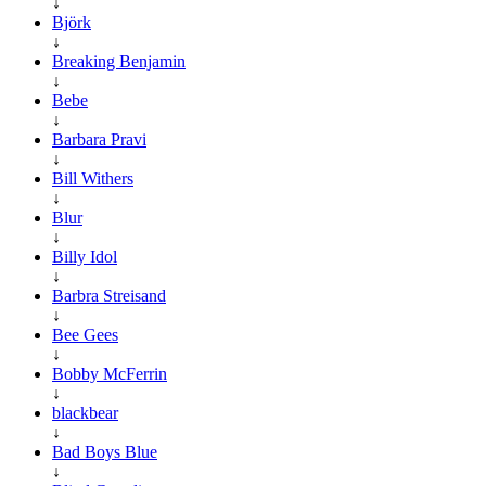
↓
Björk
↓
Breaking Benjamin
↓
Bebe
↓
Barbara Pravi
↓
Bill Withers
↓
Blur
↓
Billy Idol
↓
Barbra Streisand
↓
Bee Gees
↓
Bobby McFerrin
↓
blackbear
↓
Bad Boys Blue
↓