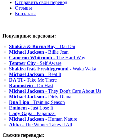
Отправить свой перевод
Отзывы
Контакты
Популярные переводы:
Shakira & Burna Boy
- Dai Dai
Michael Jackson
- Billie Jean
Cameron Whitcomb
- The Hard Way
Temper City
- Self Aware
Shakira feat. Freshlyground
- Waka Waka
Michael Jackson
- Beat It
DA TI
- Take Me There
Rammstein
- Du Hast
Michael Jackson
- They Don't Care About Us
Michael Jackson
- Dirty Diana
Dua Lipa
- Training Season
Eminem
- Just Lose It
Lady Gaga
- Paparazzi
Michael Jackson
- Human Nature
Abba
- The Winner Takes It All
Свежие переводы: