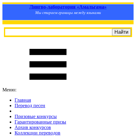
Лингво-лаборатория «Амальгама»
Мы стираем границы между языками
Меню:
Главная
Перевод песен
S
m
i
l
e
R
a
t
e
Призовые конкурсы
Гарантированные призы
Архив конкурсов
Коллекции переводов