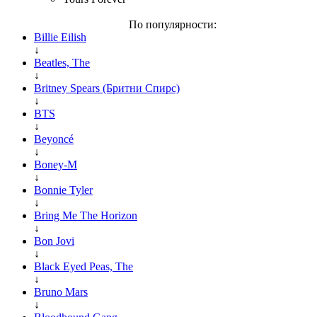
По популярности:
Billie Eilish
↓
Beatles, The
↓
Britney Spears (Бритни Спирс)
↓
BTS
↓
Beyoncé
↓
Boney-M
↓
Bonnie Tyler
↓
Bring Me The Horizon
↓
Bon Jovi
↓
Black Eyed Peas, The
↓
Bruno Mars
↓