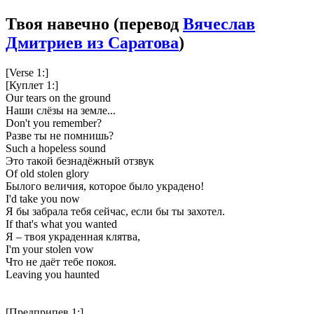
Твоя навечно
(перевод
Вячеслав
Дмитриев из Саратова
)
[Verse 1:]
[Куплет 1:]
Our tears on the ground
Наши слёзы на земле...
Don't you remember?
Разве ты не помнишь?
Such a hopeless sound
Это такой безнадёжный отзвук
Of old stolen glory
Былого величия, которое было украдено!
I'd take you now
Я бы забрала тебя сейчас, если бы ты захотел.
If that's what you wanted
Я – твоя украденная клятва,
I'm your stolen vow
Что не даёт тебе покоя.
Leaving you haunted
[Предприпев 1:]