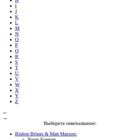
H
I
J
K
L
M
N
O
P
Q
R
S
T
U
V
W
X
Y
Z
←
→
Выберите имя/название:
Bishop Briggs & Matt Maeson:
Yours Forever