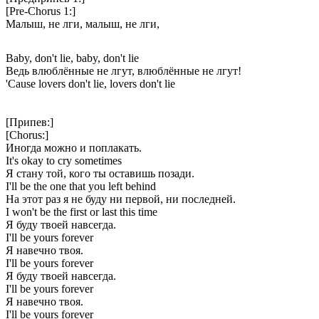
[Pre-Chorus 1:]
Малыш, не лги, малыш, не лги,
Baby, don't lie, baby, don't lie
Ведь влюблённые не лгут, влюблённые не лгут!
'Cause lovers don't lie, lovers don't lie
[Припев:]
[Chorus:]
Иногда можно и поплакать.
It's okay to cry sometimes
Я стану той, кого ты оставишь позади.
I'll be the one that you left behind
На этот раз я не буду ни первой, ни последней.
I won't be the first or last this time
Я буду твоей навсегда.
I'll be yours forever
Я навечно твоя.
I'll be yours forever
Я буду твоей навсегда.
I'll be yours forever
Я навечно твоя.
I'll be yours forever