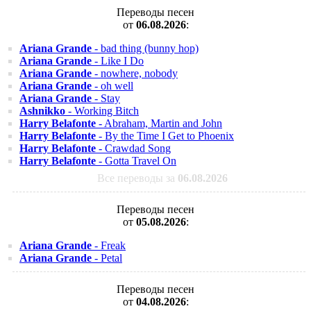
Переводы песен
от
06.08.2026
:
Ariana Grande
- bad thing (bunny hop)
Ariana Grande
- Like I Do
Ariana Grande
- nowhere, nobody
Ariana Grande
- oh well
Ariana Grande
- Stay
Ashnikko
- Working Bitch
Harry Belafonte
- Abraham, Martin and John
Harry Belafonte
- By the Time I Get to Phoenix
Harry Belafonte
- Crawdad Song
Harry Belafonte
- Gotta Travel On
Все переводы за
06.08.2026
Переводы песен
от
05.08.2026
:
Ariana Grande
- Freak
Ariana Grande
- Petal
Переводы песен
от
04.08.2026
: