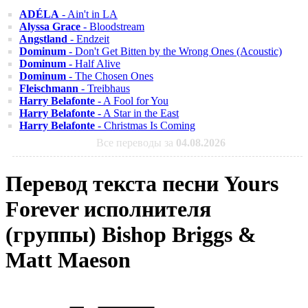
ADÉLA
- Ain't in LA
Alyssa Grace
- Bloodstream
Angstland
- Endzeit
Dominum
- Don't Get Bitten by the Wrong Ones (Acoustic)
Dominum
- Half Alive
Dominum
- The Chosen Ones
Fleischmann
- Treibhaus
Harry Belafonte
- A Fool for You
Harry Belafonte
- A Star in the East
Harry Belafonte
- Christmas Is Coming
Все переводы за
04.08.2026
Перевод текста песни Yours
Forever исполнителя
(группы) Bishop Briggs &
Matt Maeson