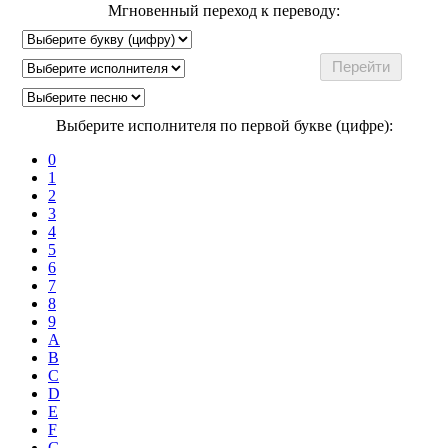
Мгновенный переход к переводу:
Выберите исполнителя по первой букве (цифре):
0
1
2
3
4
5
6
7
8
9
A
B
C
D
E
F
G