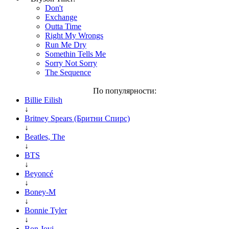
Don't
Exchange
Outta Time
Right My Wrongs
Run Me Dry
Somethin Tells Me
Sorry Not Sorry
The Sequence
По популярности:
Billie Eilish
↓
Britney Spears (Бритни Спирс)
↓
Beatles, The
↓
BTS
↓
Beyoncé
↓
Boney-M
↓
Bonnie Tyler
↓
Bon Jovi