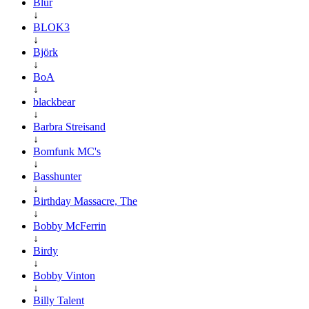
Blur
↓
BLOK3
↓
Björk
↓
BoA
↓
blackbear
↓
Barbra Streisand
↓
Bomfunk MC's
↓
Basshunter
↓
Birthday Massacre, The
↓
Bobby McFerrin
↓
Birdy
↓
Bobby Vinton
↓
Billy Talent