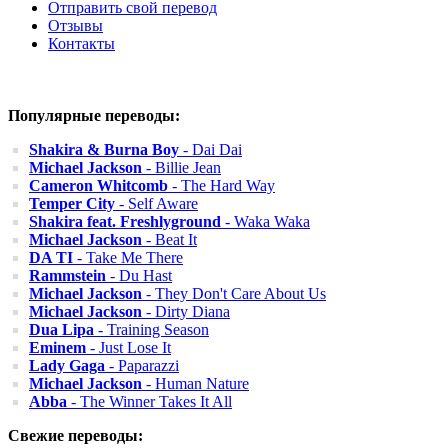
Отправить свой перевод
Отзывы
Контакты
Популярные переводы:
Shakira & Burna Boy
- Dai Dai
Michael Jackson
- Billie Jean
Cameron Whitcomb
- The Hard Way
Temper City
- Self Aware
Shakira feat. Freshlyground
- Waka Waka
Michael Jackson
- Beat It
DA TI
- Take Me There
Rammstein
- Du Hast
Michael Jackson
- They Don't Care About Us
Michael Jackson
- Dirty Diana
Dua Lipa
- Training Season
Eminem
- Just Lose It
Lady Gaga
- Paparazzi
Michael Jackson
- Human Nature
Abba
- The Winner Takes It All
Свежие переводы: