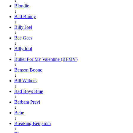
↓
Blondie
↓
Bad Bunny
↓
Billy Joel
↓
Bee Gees
↓
Billy Idol
↓
Bullet For My Valentine (BFMV)
↓
Benson Boone
↓
Bill Withers
↓
Bad Boys Blue
↓
Barbara Pravi
↓
Bebe
↓
Breaking Benjamin
↓