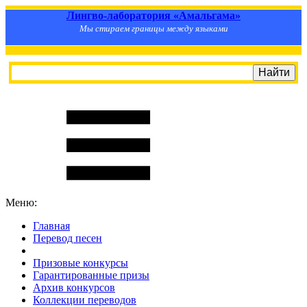
Лингво-лаборатория «Амальгама»
Мы стираем границы между языками
Меню:
Главная
Перевод песен
S
m
i
l
e
R
a
t
e
Призовые конкурсы
Гарантированные призы
Архив конкурсов
Коллекции переводов