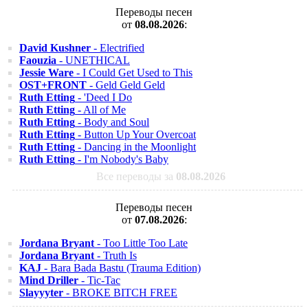
Переводы песен
от
08.08.2026
:
David Kushner
- Electrified
Faouzia
- UNETHICAL
Jessie Ware
- I Could Get Used to This
OST+FRONT
- Geld Geld Geld
Ruth Etting
- 'Deed I Do
Ruth Etting
- All of Me
Ruth Etting
- Body and Soul
Ruth Etting
- Button Up Your Overcoat
Ruth Etting
- Dancing in the Moonlight
Ruth Etting
- I'm Nobody's Baby
Все переводы за
08.08.2026
Переводы песен
от
07.08.2026
:
Jordana Bryant
- Too Little Too Late
Jordana Bryant
- Truth Is
KAJ
- Bara Bada Bastu (Trauma Edition)
Mind Driller
- Tic-Tac
Slayyyter
- BROKE BITCH FREE