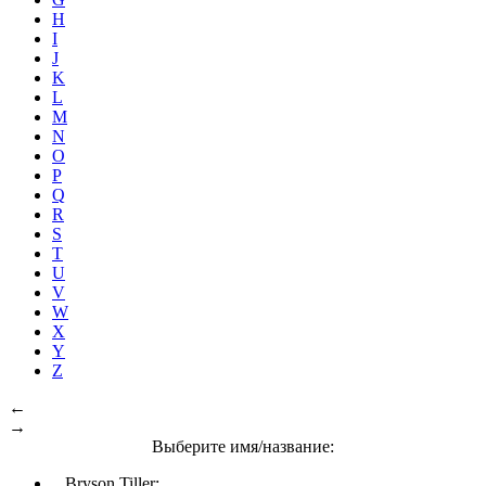
H
I
J
K
L
M
N
O
P
Q
R
S
T
U
V
W
X
Y
Z
←
→
Выберите имя/название:
Bryson Tiller: