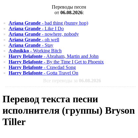
Переводы песен
от
06.08.2026
:
Ariana Grande
- bad thing (bunny hop)
Ariana Grande
- Like I Do
Ariana Grande
- nowhere, nobody
Ariana Grande
- oh well
Ariana Grande
- Stay
Ashnikko
- Working Bitch
Harry Belafonte
- Abraham, Martin and John
Harry Belafonte
- By the Time I Get to Phoenix
Harry Belafonte
- Crawdad Song
Harry Belafonte
- Gotta Travel On
Все переводы за
06.08.2026
Перевод текста песни
исполнителя (группы) Bryson
Tiller