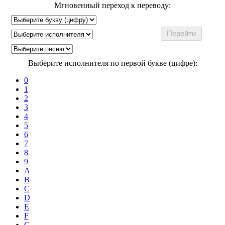
Мгновенный переход к переводу:
Выберите исполнителя по первой букве (цифре):
0
1
2
3
4
5
6
7
8
9
A
B
C
D
E
F
G