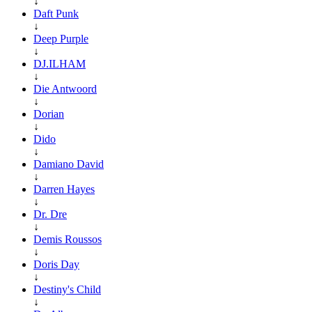
↓
Daft Punk
↓
Deep Purple
↓
DJ.ILHAM
↓
Die Antwoord
↓
Dorian
↓
Dido
↓
Damiano David
↓
Darren Hayes
↓
Dr. Dre
↓
Demis Roussos
↓
Doris Day
↓
Destiny's Child
↓