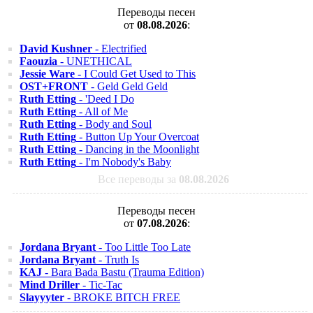
Переводы песен
от
08.08.2026
:
David Kushner
- Electrified
Faouzia
- UNETHICAL
Jessie Ware
- I Could Get Used to This
OST+FRONT
- Geld Geld Geld
Ruth Etting
- 'Deed I Do
Ruth Etting
- All of Me
Ruth Etting
- Body and Soul
Ruth Etting
- Button Up Your Overcoat
Ruth Etting
- Dancing in the Moonlight
Ruth Etting
- I'm Nobody's Baby
Все переводы за
08.08.2026
Переводы песен
от
07.08.2026
:
Jordana Bryant
- Too Little Too Late
Jordana Bryant
- Truth Is
KAJ
- Bara Bada Bastu (Trauma Edition)
Mind Driller
- Tic-Tac
Slayyyter
- BROKE BITCH FREE