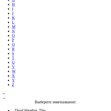
H
I
J
K
L
M
N
O
P
Q
R
S
T
U
V
W
X
Y
Z
←
→
Выберите имя/название:
Dead Weather, The: