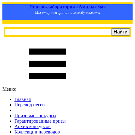
Лингво-лаборатория «Амальгама»
Мы стираем границы между языками
Меню:
Главная
Перевод песен
S
m
i
l
e
R
a
t
e
Призовые конкурсы
Гарантированные призы
Архив конкурсов
Коллекции переводов