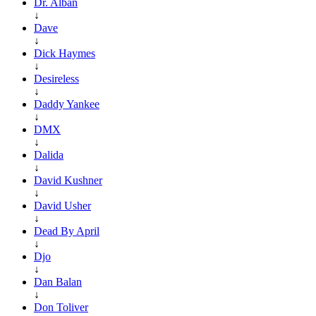
Dr. Alban
↓
Dave
↓
Dick Haymes
↓
Desireless
↓
Daddy Yankee
↓
DMX
↓
Dalida
↓
David Kushner
↓
David Usher
↓
Dead By April
↓
Djo
↓
Dan Balan
↓
Don Toliver