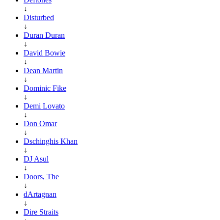
↓
Disturbed
↓
Duran Duran
↓
David Bowie
↓
Dean Martin
↓
Dominic Fike
↓
Demi Lovato
↓
Don Omar
↓
Dschinghis Khan
↓
DJ Asul
↓
Doors, The
↓
dArtagnan
↓
Dire Straits