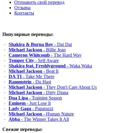
Отправить свой перевод
Отзывы
Контакты
Популярные переводы:
Shakira & Burna Boy
- Dai Dai
Michael Jackson
- Billie Jean
Cameron Whitcomb
- The Hard Way
Temper City
- Self Aware
Shakira feat. Freshlyground
- Waka Waka
Michael Jackson
- Beat It
DA TI
- Take Me There
Rammstein
- Du Hast
Michael Jackson
- They Don't Care About Us
Michael Jackson
- Dirty Diana
Dua Lipa
- Training Season
Eminem
- Just Lose It
Lady Gaga
- Paparazzi
Michael Jackson
- Human Nature
Abba
- The Winner Takes It All
Свежие переводы: