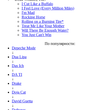
I Cut Like a Buffalo
I Feel Love (Every Million Miles)
I'm Mad
Rocking Horse
Rolling on a Burning Tire*
Treat Me Like Your Mother
Will There Be Enough Water?
You Just Can't Win
По популярности:
Depeche Mode
↓
Dua Lipa
↓
Das Ich
↓
DA TI
↓
Drake
↓
Doja Cat
↓
David Guetta
↓
Deftones