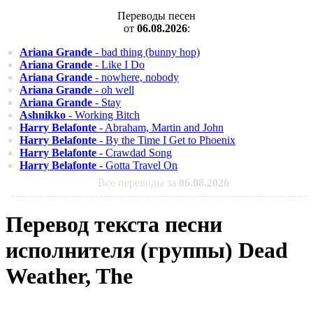
Переводы песен
от
06.08.2026
:
Ariana Grande
- bad thing (bunny hop)
Ariana Grande
- Like I Do
Ariana Grande
- nowhere, nobody
Ariana Grande
- oh well
Ariana Grande
- Stay
Ashnikko
- Working Bitch
Harry Belafonte
- Abraham, Martin and John
Harry Belafonte
- By the Time I Get to Phoenix
Harry Belafonte
- Crawdad Song
Harry Belafonte
- Gotta Travel On
Все переводы за
06.08.2026
Перевод текста песни
исполнителя (группы) Dead
Weather, The