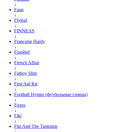
↓
Faun
↓
Flyleaf
↓
FINNEAS
↓
Francoise Hardy
↓
Fousheé
↓
French Affair
↓
Fatboy Slim
↓
First Aid Kit
↓
Football Hymns (футбольные гимны)
↓
Foxes
↓
Fiki
↓
Fitz And The Tantrums
↓