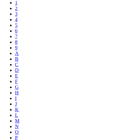
1
2
3
4
5
6
7
8
9
A
B
C
D
E
F
G
H
I
J
K
L
M
N
O
P