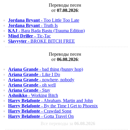
Переводы песен
от
07.08.2026
:
Jordana Bryant
- Too Little Too Late
Jordana Bryant
- Truth Is
KAJ
- Bara Bada Bastu (Trauma Edition)
Mind Driller
- Tic-Tac
Slayyyter
- BROKE BITCH FREE
Переводы песен
от
06.08.2026
:
Ariana Grande
- bad thing (bunny hop)
Ariana Grande
- Like I Do
Ariana Grande
- nowhere, nobody
Ariana Grande
- oh well
Ariana Grande
- Stay
Ashnikko
- Working Bitch
Harry Belafonte
- Abraham, Martin and John
Harry Belafonte
- By the Time I Get to Phoenix
Harry Belafonte
- Crawdad Song
Harry Belafonte
- Gotta Travel On
Все переводы за
06.08.2026