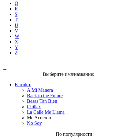
Q
R
S
T
U
V
W
X
Y
Z
←
→
Выберите имя/название:
Farruko:
A Mi Manera
Back to the Future
Besas Tan Bien
Chillax
La Calle Me Llama
Me Acuerdo
No Soy
По популярности: