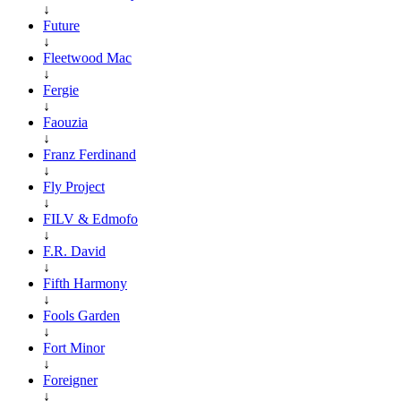
↓
Future
↓
Fleetwood Mac
↓
Fergie
↓
Faouzia
↓
Franz Ferdinand
↓
Fly Project
↓
FILV & Edmofo
↓
F.R. David
↓
Fifth Harmony
↓
Fools Garden
↓
Fort Minor
↓
Foreigner
↓