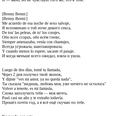
[Benny Benni:]
[Benny Benni:]
Me acuerdo de esa noche de sexo salvaje,
Я вспоминаю о той ночи дикого секса,
De toa' las peleas, de to' los corajes,
Обо всех ссорах, обо всём гневе,
Siempre amenazaba, venía con chantajes,
Всегда угрожала, шантажировала,
Y cuando menos lo espere, sacaste el pasaje.
И когда меньше всего ожидал, взяла и ушла.
Luego de dos días, tomé tu llamada,
Через 2 дня получил твой звонок,
Y dijiste "ves mi amor, ya no queda nada",
Ты сказала "видишь, любовь моя, уже ничего не осталось"
Volver a tenerte, es mi fantasía,
Снова заполучить тебя — моя мечта,
Pasó casi un año y te extraño todavía.
Прошёл почти год, а я всё ещё скучаю по тебе.