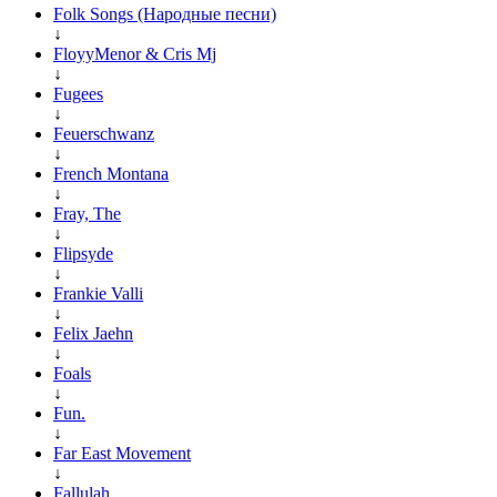
Folk Songs (Народные песни)
↓
FloyyMenor & Cris Mj
↓
Fugees
↓
Feuerschwanz
↓
French Montana
↓
Fray, The
↓
Flipsyde
↓
Frankie Valli
↓
Felix Jaehn
↓
Foals
↓
Fun.
↓
Far East Movement
↓
Fallulah