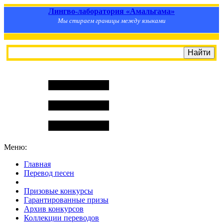
Лингво-лаборатория «Амальгама»
Мы стираем границы между языками
Меню:
Главная
Перевод песен
S
m
i
l
e
R
a
t
e
Призовые конкурсы
Гарантированные призы
Архив конкурсов
Коллекции переводов