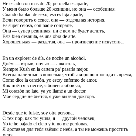
He estado con mas de 20, pero ella es aparte,
У меня было больше 20 женщин, но она — особенная,
Cuando hablan de sexo, esa es liga aparte,
Если говорить о сексе, она — отдельная история,
Es super celosa, con nadie comparte,
Она — супер ревнивая, ни с кем не будет делить,
Esta bien desnuita, es una obra de arte.
Хорошенькая — раздетая, она — произведение искусства.
En un explorer de día, de noche un alcohol,
Днём — взрыв, ночью — алкоголь,
Siempre Kush en la cartera pa' pasarla mejor,
Всегда наличные в кошельке, чтобы хорошо проводить время,
Como dice la canción, yo estoy enfermo de amor,
Как поётся в песне, я болен любовью,
Mi corazón no late, ya yo llamé a un doctor.
Моё сердце не бьётся, я уже вызвал доктора.
Desde que te fuiste, soy otra persona,
С тех пор, как ты ушла, я — другой человек,
Yo te he bajado el cielo y tu no me perdonas,
Я доставал для тебя звёзды с неба, а ты не можешь простить
меня,