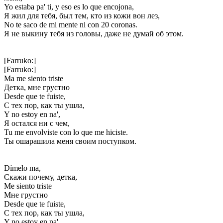
Yo estaba pa' ti, y eso es lo que encojona,
Я жил для тебя, был тем, кто из кожи вон лез,
No te saco de mi mente ni con 20 coronas.
Я не выкину тебя из головы, даже не думай об этом.
[Farruko:]
[Farruko:]
Ma me siento triste
Детка, мне грустно
Desde que te fuiste,
С тех пор, как ты ушла,
Y no estoy en na',
Я остался ни с чем,
Tu me envolviste con lo que me hiciste.
Ты ошарашила меня своим поступком.
Dímelo ma,
Скажи почему, детка,
Me siento triste
Мне грустно
Desde que te fuiste,
С тех пор, как ты ушла,
Y no estoy en na',