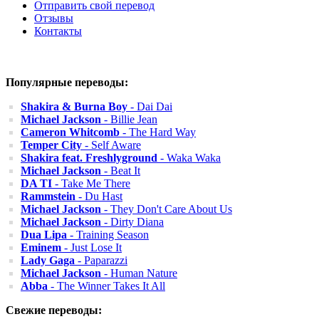
Отправить свой перевод
Отзывы
Контакты
Популярные переводы:
Shakira & Burna Boy
- Dai Dai
Michael Jackson
- Billie Jean
Cameron Whitcomb
- The Hard Way
Temper City
- Self Aware
Shakira feat. Freshlyground
- Waka Waka
Michael Jackson
- Beat It
DA TI
- Take Me There
Rammstein
- Du Hast
Michael Jackson
- They Don't Care About Us
Michael Jackson
- Dirty Diana
Dua Lipa
- Training Season
Eminem
- Just Lose It
Lady Gaga
- Paparazzi
Michael Jackson
- Human Nature
Abba
- The Winner Takes It All
Свежие переводы: