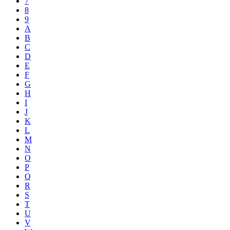
7
8
9
A
B
C
D
E
F
G
H
I
J
K
L
M
N
O
P
Q
R
S
T
U
V