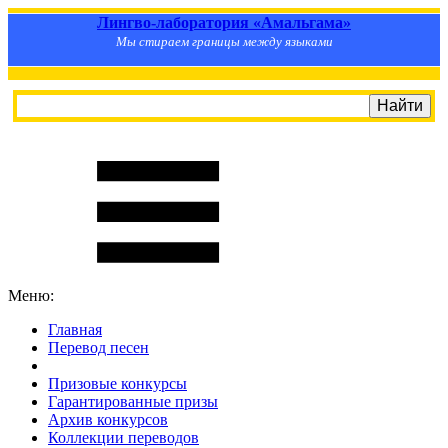
Лингво-лаборатория «Амальгама»
Мы стираем границы между языками
Меню:
Главная
Перевод песен
S
m
i
l
e
R
a
t
e
Призовые конкурсы
Гарантированные призы
Архив конкурсов
Коллекции переводов