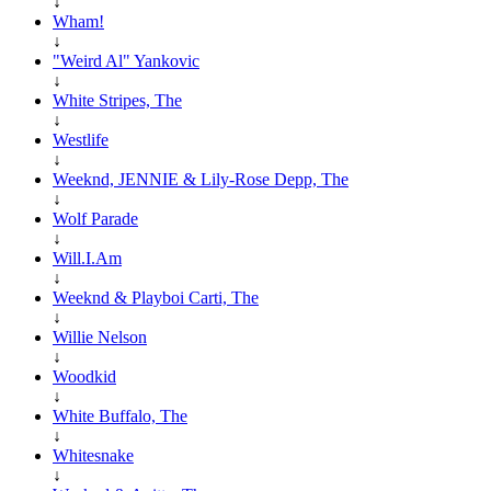
↓
Wham!
↓
"Weird Al" Yankovic
↓
White Stripes, The
↓
Westlife
↓
Weeknd, JENNIE & Lily-Rose Depp, The
↓
Wolf Parade
↓
Will.I.Am
↓
Weeknd & Playboi Carti, The
↓
Willie Nelson
↓
Woodkid
↓
White Buffalo, The
↓
Whitesnake
↓