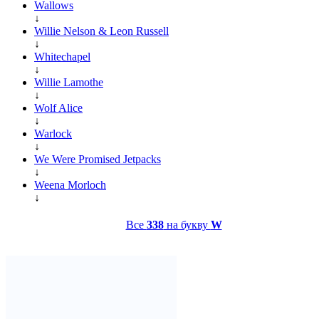
Wallows
↓
Willie Nelson & Leon Russell
↓
Whitechapel
↓
Willie Lamothe
↓
Wolf Alice
↓
Warlock
↓
We Were Promised Jetpacks
↓
Weena Morloch
↓
Все
338
на букву
W