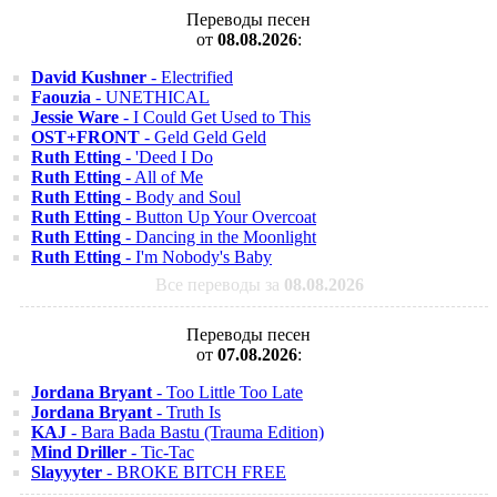
Переводы песен
от
08.08.2026
:
David Kushner
- Electrified
Faouzia
- UNETHICAL
Jessie Ware
- I Could Get Used to This
OST+FRONT
- Geld Geld Geld
Ruth Etting
- 'Deed I Do
Ruth Etting
- All of Me
Ruth Etting
- Body and Soul
Ruth Etting
- Button Up Your Overcoat
Ruth Etting
- Dancing in the Moonlight
Ruth Etting
- I'm Nobody's Baby
Все переводы за
08.08.2026
Переводы песен
от
07.08.2026
:
Jordana Bryant
- Too Little Too Late
Jordana Bryant
- Truth Is
KAJ
- Bara Bada Bastu (Trauma Edition)
Mind Driller
- Tic-Tac
Slayyyter
- BROKE BITCH FREE