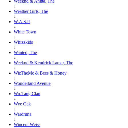
Weeknd & Anitta, The
↓
Weather Girls, The
↓
W.A.S.P.
↓
White Town
↓
Whizzkids
↓
Wanted, The
↓
Weeknd & Kendrick Lamar, The
↓
WizTheMc & Bees & Honey
↓
Wonderland Avenue
↓
Wu-Tang Clan
↓
Wye Oak
↓
Wardruna
↓
Wincent Weiss