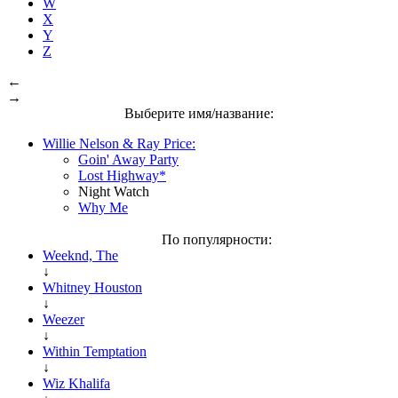
W
X
Y
Z
←
→
Выберите имя/название:
Willie Nelson & Ray Price:
Goin' Away Party
Lost Highway*
Night Watch
Why Me
По популярности:
Weeknd, The
↓
Whitney Houston
↓
Weezer
↓
Within Temptation
↓
Wiz Khalifa