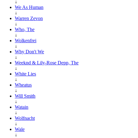
↓
We As Human
↓
Warren Zevon
↓
Who, The
↓
Wolkenfrei
↓
Why Don't We
↓
Weeknd & Lily-Rose Depp, The
↓
White Lies
↓
Wheatus
↓
Will Smith
↓
Watain
↓
Wolfnacht
↓
Wale
↓