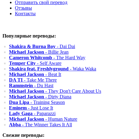
Отправить свой перевод
Отзывы
Контакты
Популярные переводы:
Shakira & Burna Boy
- Dai Dai
Michael Jackson
- Billie Jean
Cameron Whitcomb
- The Hard Way
Temper City
- Self Aware
Shakira feat. Freshlyground
- Waka Waka
Michael Jackson
- Beat It
DA TI
- Take Me There
Rammstein
- Du Hast
Michael Jackson
- They Don't Care About Us
Michael Jackson
- Dirty Diana
Dua Lipa
- Training Season
Eminem
- Just Lose It
Lady Gaga
- Paparazzi
Michael Jackson
- Human Nature
Abba
- The Winner Takes It All
Свежие переводы: