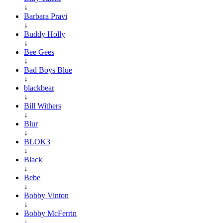
↓
Barbara Pravi
↓
Buddy Holly
↓
Bee Gees
↓
Bad Boys Blue
↓
blackbear
↓
Bill Withers
↓
Blur
↓
BLOK3
↓
Black
↓
Bebe
↓
Bobby Vinton
↓
Bobby McFerrin
↓