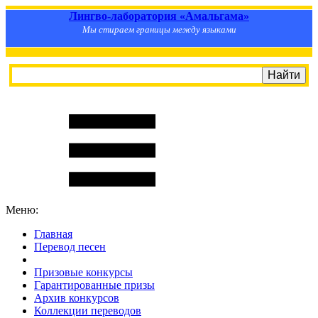
Лингво-лаборатория «Амальгама»
Мы стираем границы между языками
Меню:
Главная
Перевод песен
S
m
i
l
e
R
a
t
e
Призовые конкурсы
Гарантированные призы
Архив конкурсов
Коллекции переводов