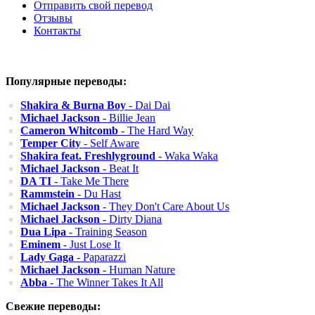
Отправить свой перевод
Отзывы
Контакты
Популярные переводы:
Shakira & Burna Boy
- Dai Dai
Michael Jackson
- Billie Jean
Cameron Whitcomb
- The Hard Way
Temper City
- Self Aware
Shakira feat. Freshlyground
- Waka Waka
Michael Jackson
- Beat It
DA TI
- Take Me There
Rammstein
- Du Hast
Michael Jackson
- They Don't Care About Us
Michael Jackson
- Dirty Diana
Dua Lipa
- Training Season
Eminem
- Just Lose It
Lady Gaga
- Paparazzi
Michael Jackson
- Human Nature
Abba
- The Winner Takes It All
Свежие переводы: