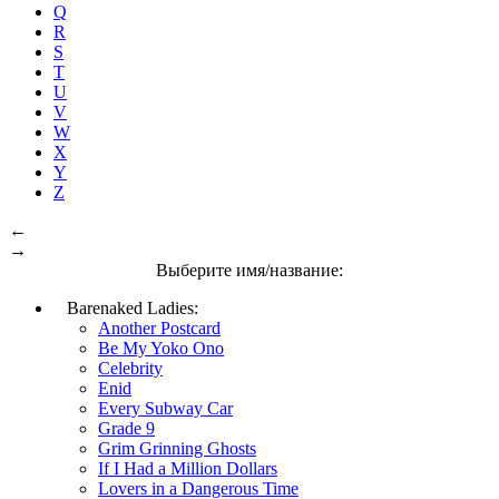
Q
R
S
T
U
V
W
X
Y
Z
←
→
Выберите имя/название:
Barenaked Ladies:
Another Postcard
Be My Yoko Ono
Celebrity
Enid
Every Subway Car
Grade 9
Grim Grinning Ghosts
If I Had a Million Dollars
Lovers in a Dangerous Time