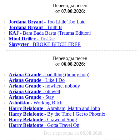
Переводы песен
от
07.08.2026
:
Jordana Bryant
- Too Little Too Late
Jordana Bryant
- Truth Is
KAJ
- Bara Bada Bastu (Trauma Edition)
Mind Driller
- Tic-Tac
Slayyyter
- BROKE BITCH FREE
Переводы песен
от
06.08.2026
:
Ariana Grande
- bad thing (bunny hop)
Ariana Grande
- Like I Do
Ariana Grande
- nowhere, nobody
Ariana Grande
- oh well
Ariana Grande
- Stay
Ashnikko
- Working Bitch
Harry Belafonte
- Abraham, Martin and John
Harry Belafonte
- By the Time I Get to Phoenix
Harry Belafonte
- Crawdad Song
Harry Belafonte
- Gotta Travel On
Все переводы за
06.08.2026