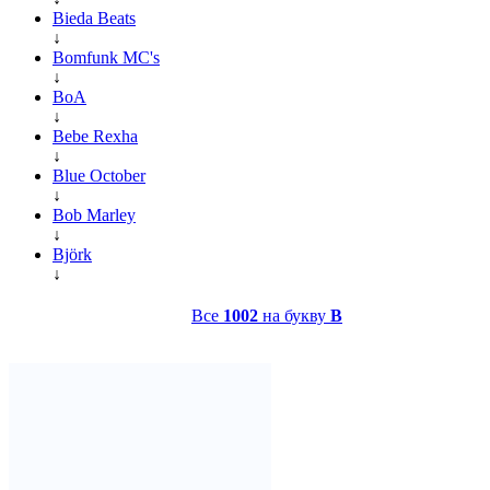
Bieda Beats
↓
Bomfunk MC's
↓
BoA
↓
Bebe Rexha
↓
Blue October
↓
Bob Marley
↓
Björk
↓
Все
1002
на букву
B