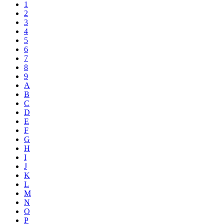
1
2
3
4
5
6
7
8
9
A
B
C
D
E
F
G
H
I
J
K
L
M
N
O
P