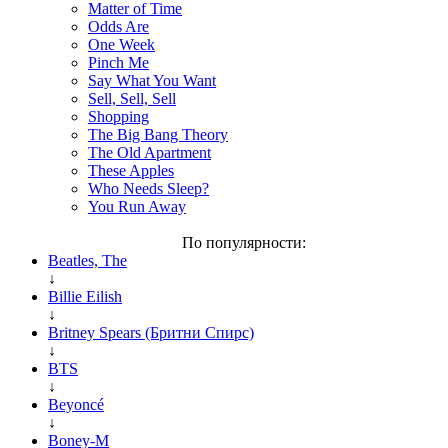
Matter of Time
Odds Are
One Week
Pinch Me
Say What You Want
Sell, Sell, Sell
Shopping
The Big Bang Theory
The Old Apartment
These Apples
Who Needs Sleep?
You Run Away
По популярности:
Beatles, The
↓
Billie Eilish
↓
Britney Spears (Бритни Спирс)
↓
BTS
↓
Beyoncé
↓
Boney-M