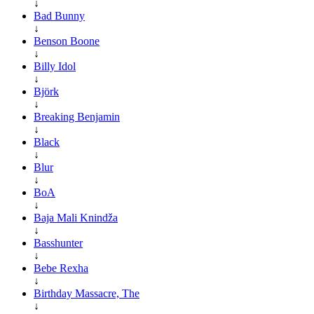
↓
Bad Bunny
↓
Benson Boone
↓
Billy Idol
↓
Björk
↓
Breaking Benjamin
↓
Black
↓
Blur
↓
BoA
↓
Baja Mali Knindža
↓
Basshunter
↓
Bebe Rexha
↓
Birthday Massacre, The
↓