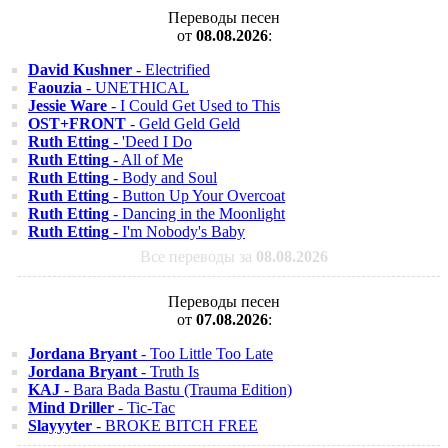
Переводы песен
от
08.08.2026
:
David Kushner
- Electrified
Faouzia
- UNETHICAL
Jessie Ware
- I Could Get Used to This
OST+FRONT
- Geld Geld Geld
Ruth Etting
- 'Deed I Do
Ruth Etting
- All of Me
Ruth Etting
- Body and Soul
Ruth Etting
- Button Up Your Overcoat
Ruth Etting
- Dancing in the Moonlight
Ruth Etting
- I'm Nobody's Baby
Все переводы за
08.08.2026
Переводы песен
от
07.08.2026
:
Jordana Bryant
- Too Little Too Late
Jordana Bryant
- Truth Is
KAJ
- Bara Bada Bastu (Trauma Edition)
Mind Driller
- Tic-Tac
Slayyyter
- BROKE BITCH FREE