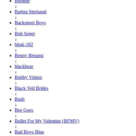
Blondie
↓
Barbra Streisand
↓
Backstreet Boys
↓
Bob Seger
↓
blink-182
↓
Benny Benassi
↓
blackbear
↓
Bobby Vinton
↓
Black Veil Brides
↓
Bush
↓
Bee Gees
↓
Bullet For My Valentine (BFMV)
↓
Bad Boys Blue