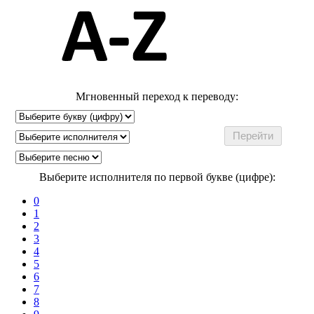
Мгновенный переход к переводу:
Выберите исполнителя по первой букве (цифре):
0
1
2
3
4
5
6
7
8