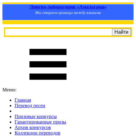
Лингво-лаборатория «Амальгама»
Мы стираем границы между языками
Меню:
Главная
Перевод песен
S
m
i
l
e
R
a
t
e
Призовые конкурсы
Гарантированные призы
Архив конкурсов
Коллекции переводов