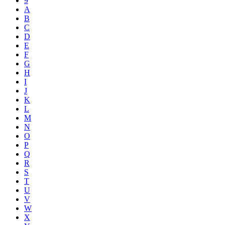
9
A
B
C
D
E
F
G
H
I
J
K
L
M
N
O
P
Q
R
S
T
U
V
W
X