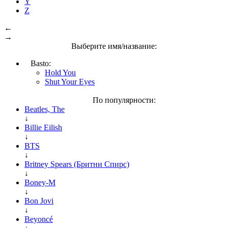
Y
Z
←
→
Выберите имя/название:
Basto:
Hold You
Shut Your Eyes
По популярности:
Beatles, The
↓
Billie Eilish
↓
BTS
↓
Britney Spears (Бритни Спирс)
↓
Boney-M
↓
Bon Jovi
↓
Beyoncé