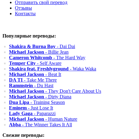
Отправить свой перевод
Отзывы
Контакты
Популярные переводы:
Shakira & Burna Boy
- Dai Dai
Michael Jackson
- Billie Jean
Cameron Whitcomb
- The Hard Way
Temper City
- Self Aware
Shakira feat. Freshlyground
- Waka Waka
Michael Jackson
- Beat It
DA TI
- Take Me There
Rammstein
- Du Hast
Michael Jackson
- They Don't Care About Us
Michael Jackson
- Dirty Diana
Dua Lipa
- Training Season
Eminem
- Just Lose It
Lady Gaga
- Paparazzi
Michael Jackson
- Human Nature
Abba
- The Winner Takes It All
Свежие переводы: