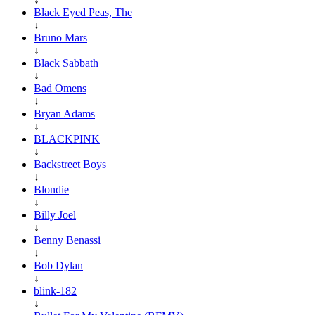
Black Eyed Peas, The
↓
Bruno Mars
↓
Black Sabbath
↓
Bad Omens
↓
Bryan Adams
↓
BLACKPINK
↓
Backstreet Boys
↓
Blondie
↓
Billy Joel
↓
Benny Benassi
↓
Bob Dylan
↓
blink-182
↓