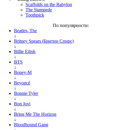
Scaffolds on the Babylon
The Stampede
Toothpick
По популярности:
Beatles, The
↓
Britney Spears (Бритни Спирс)
↓
Billie Eilish
↓
BTS
↓
Boney-M
↓
Beyoncé
↓
Bonnie Tyler
↓
Bon Jovi
↓
Bring Me The Horizon
↓
Bloodhound Gang
↓