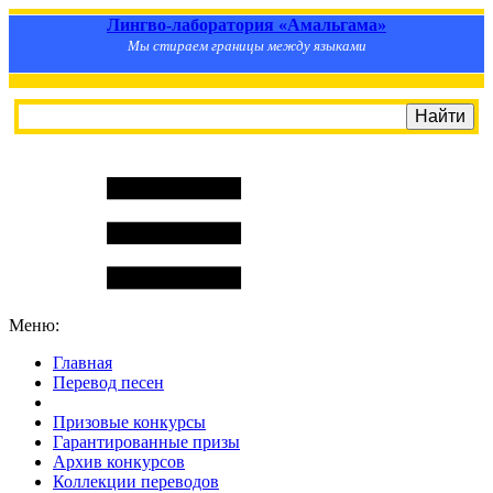
Лингво-лаборатория «Амальгама»
Мы стираем границы между языками
Меню:
Главная
Перевод песен
S
m
i
l
e
R
a
t
e
Призовые конкурсы
Гарантированные призы
Архив конкурсов
Коллекции переводов