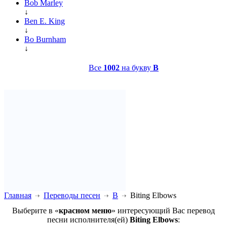
Bob Marley
↓
Ben E. King
↓
Bo Burnham
↓
Все
1002
на букву
B
Главная
Переводы песен
B
Biting Elbows
Выберите в «
красном меню
» интересующий Вас перевод
песни исполнителя(ей)
Biting Elbows
: