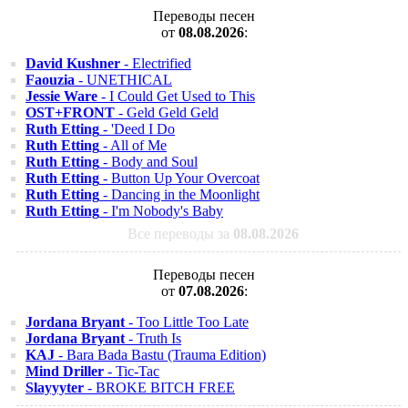
Переводы песен
от
08.08.2026
:
David Kushner
- Electrified
Faouzia
- UNETHICAL
Jessie Ware
- I Could Get Used to This
OST+FRONT
- Geld Geld Geld
Ruth Etting
- 'Deed I Do
Ruth Etting
- All of Me
Ruth Etting
- Body and Soul
Ruth Etting
- Button Up Your Overcoat
Ruth Etting
- Dancing in the Moonlight
Ruth Etting
- I'm Nobody's Baby
Все переводы за
08.08.2026
Переводы песен
от
07.08.2026
:
Jordana Bryant
- Too Little Too Late
Jordana Bryant
- Truth Is
KAJ
- Bara Bada Bastu (Trauma Edition)
Mind Driller
- Tic-Tac
Slayyyter
- BROKE BITCH FREE