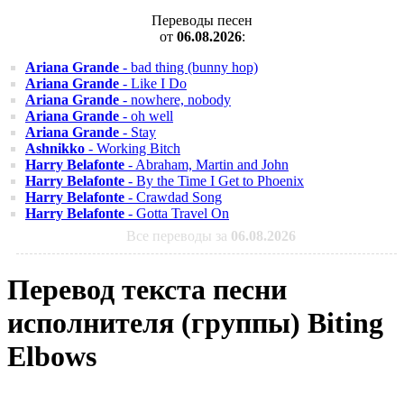
Переводы песен
от
06.08.2026
:
Ariana Grande
- bad thing (bunny hop)
Ariana Grande
- Like I Do
Ariana Grande
- nowhere, nobody
Ariana Grande
- oh well
Ariana Grande
- Stay
Ashnikko
- Working Bitch
Harry Belafonte
- Abraham, Martin and John
Harry Belafonte
- By the Time I Get to Phoenix
Harry Belafonte
- Crawdad Song
Harry Belafonte
- Gotta Travel On
Все переводы за
06.08.2026
Перевод текста песни
исполнителя (группы) Biting
Elbows