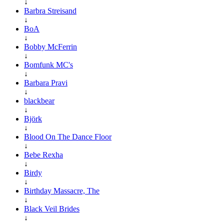
↓
Barbra Streisand
↓
BoA
↓
Bobby McFerrin
↓
Bomfunk MC's
↓
Barbara Pravi
↓
blackbear
↓
Björk
↓
Blood On The Dance Floor
↓
Bebe Rexha
↓
Birdy
↓
Birthday Massacre, The
↓
Black Veil Brides
↓