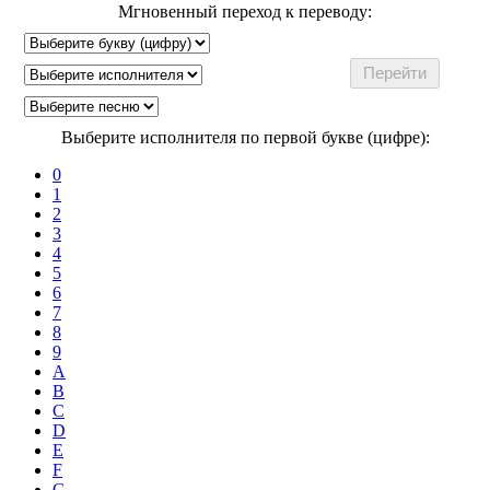
Мгновенный переход к переводу:
Выберите исполнителя по первой букве (цифре):
0
1
2
3
4
5
6
7
8
9
A
B
C
D
E
F
G