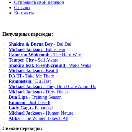
Отправить свой перевод
Отзывы
Контакты
Популярные переводы:
Shakira & Burna Boy
- Dai Dai
Michael Jackson
- Billie Jean
Cameron Whitcomb
- The Hard Way
Temper City
- Self Aware
Shakira feat. Freshlyground
- Waka Waka
Michael Jackson
- Beat It
DA TI
- Take Me There
Rammstein
- Du Hast
Michael Jackson
- They Don't Care About Us
Michael Jackson
- Dirty Diana
Dua Lipa
- Training Season
Eminem
- Just Lose It
Lady Gaga
- Paparazzi
Michael Jackson
- Human Nature
Abba
- The Winner Takes It All
Свежие переводы: