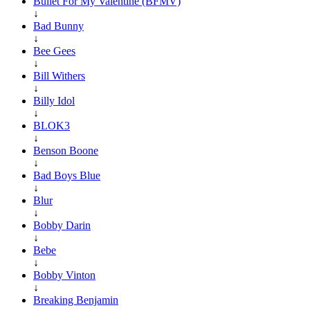
Bullet For My Valentine (BFMV)
↓
Bad Bunny
↓
Bee Gees
↓
Bill Withers
↓
Billy Idol
↓
BLOK3
↓
Benson Boone
↓
Bad Boys Blue
↓
Blur
↓
Bobby Darin
↓
Bebe
↓
Bobby Vinton
↓
Breaking Benjamin