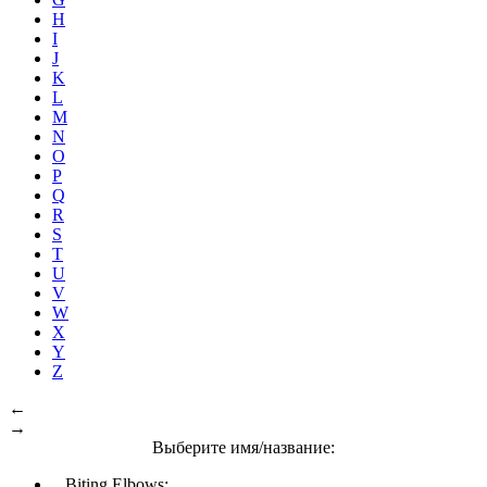
H
I
J
K
L
M
N
O
P
Q
R
S
T
U
V
W
X
Y
Z
←
→
Выберите имя/название:
Biting Elbows: