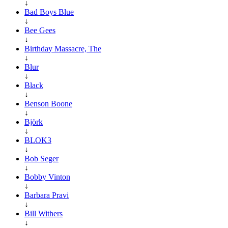
↓
Bad Boys Blue
↓
Bee Gees
↓
Birthday Massacre, The
↓
Blur
↓
Black
↓
Benson Boone
↓
Björk
↓
BLOK3
↓
Bob Seger
↓
Bobby Vinton
↓
Barbara Pravi
↓
Bill Withers
↓