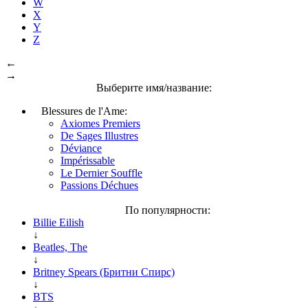
W
X
Y
Z
←
→
Выберите имя/название:
Blessures de l'Ame:
Axiomes Premiers
De Sages Illustres
Déviance
Impérissable
Le Dernier Souffle
Passions Déchues
По популярности:
Billie Eilish
↓
Beatles, The
↓
Britney Spears (Бритни Спирс)
↓
BTS