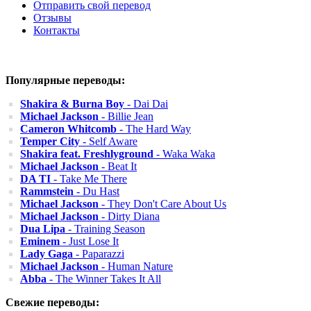
Отправить свой перевод
Отзывы
Контакты
Популярные переводы:
Shakira & Burna Boy
- Dai Dai
Michael Jackson
- Billie Jean
Cameron Whitcomb
- The Hard Way
Temper City
- Self Aware
Shakira feat. Freshlyground
- Waka Waka
Michael Jackson
- Beat It
DA TI
- Take Me There
Rammstein
- Du Hast
Michael Jackson
- They Don't Care About Us
Michael Jackson
- Dirty Diana
Dua Lipa
- Training Season
Eminem
- Just Lose It
Lady Gaga
- Paparazzi
Michael Jackson
- Human Nature
Abba
- The Winner Takes It All
Свежие переводы: