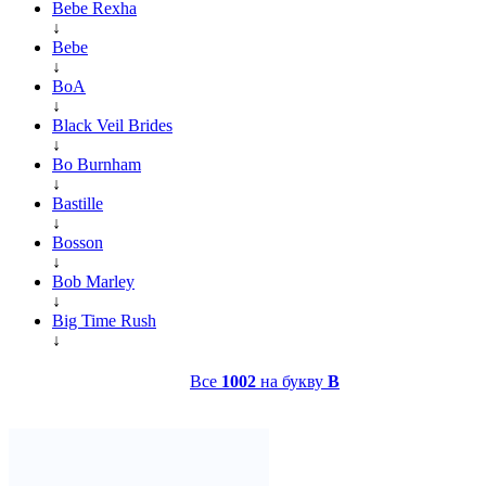
Bebe Rexha
↓
Bebe
↓
BoA
↓
Black Veil Brides
↓
Bo Burnham
↓
Bastille
↓
Bosson
↓
Bob Marley
↓
Big Time Rush
↓
Все
1002
на букву
B