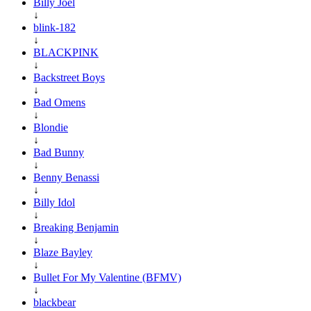
Billy Joel
↓
blink-182
↓
BLACKPINK
↓
Backstreet Boys
↓
Bad Omens
↓
Blondie
↓
Bad Bunny
↓
Benny Benassi
↓
Billy Idol
↓
Breaking Benjamin
↓
Blaze Bayley
↓
Bullet For My Valentine (BFMV)
↓
blackbear