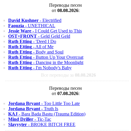
Переводы песен
от
08.08.2026
:
David Kushner
- Electrified
Faouzia
- UNETHICAL
Jessie Ware
- I Could Get Used to This
OST+FRONT
- Geld Geld Geld
Ruth Etting
- 'Deed I Do
Ruth Etting
- All of Me
Ruth Etting
- Body and Soul
Ruth Etting
- Button Up Your Overcoat
Ruth Etting
- Dancing in the Moonlight
Ruth Etting
- I'm Nobody's Baby
Все переводы за
08.08.2026
Переводы песен
от
07.08.2026
:
Jordana Bryant
- Too Little Too Late
Jordana Bryant
- Truth Is
KAJ
- Bara Bada Bastu (Trauma Edition)
Mind Driller
- Tic-Tac
Slayyyter
- BROKE BITCH FREE