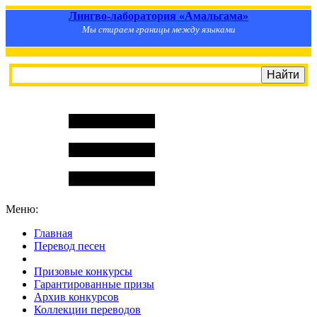
Лингво-лаборатория «Амальгама»
Мы стираем границы между языками
Меню:
Главная
Перевод песен
S
m
i
l
e
R
a
t
e
Призовые конкурсы
Гарантированные призы
Архив конкурсов
Коллекции переводов