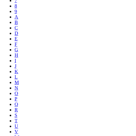
7
8
9
A
B
C
D
E
F
G
H
I
J
K
L
M
N
O
P
Q
R
S
T
U
V