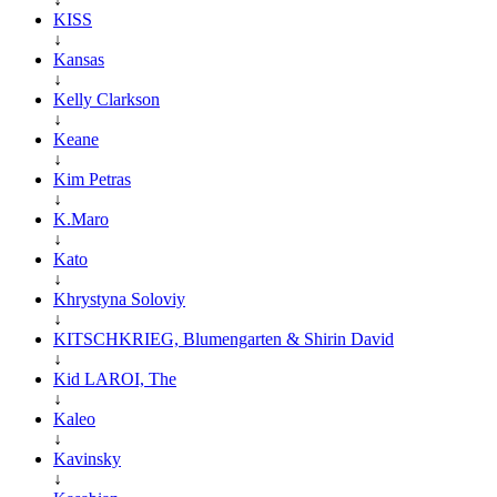
KISS
↓
Kansas
↓
Kelly Clarkson
↓
Keane
↓
Kim Petras
↓
K.Maro
↓
Kato
↓
Khrystyna Soloviy
↓
KITSCHKRIEG, Blumengarten & Shirin David
↓
Kid LAROI, The
↓
Kaleo
↓
Kavinsky
↓