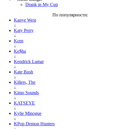
Drank in My Cup
По популярности:
Kanye West
↓
Katy Perry
↓
Korn
↓
Ke$ha
↓
Kendrick Lamar
↓
Kate Bush
↓
Killers, The
↓
Kimo Sounds
↓
KATSEYE
↓
Kylie Minogue
↓
KPop Demon Hunters
↓