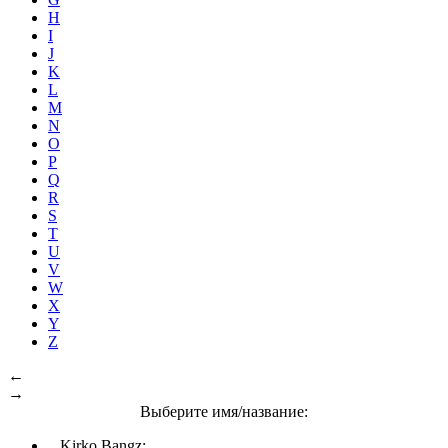
H
I
J
K
L
M
N
O
P
Q
R
S
T
U
V
W
X
Y
Z
←
→
Выберите имя/название:
Kirko Bangz: