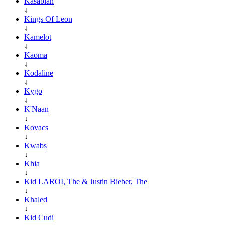
Kasabian
↓
Kings Of Leon
↓
Kamelot
↓
Kaoma
↓
Kodaline
↓
Kygo
↓
K'Naan
↓
Kovacs
↓
Kwabs
↓
Khia
↓
Kid LAROI, The & Justin Bieber, The
↓
Khaled
↓
Kid Cudi