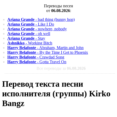
Переводы песен
от
06.08.2026
:
Ariana Grande
- bad thing (bunny hop)
Ariana Grande
- Like I Do
Ariana Grande
- nowhere, nobody
Ariana Grande
- oh well
Ariana Grande
- Stay
Ashnikko
- Working Bitch
Harry Belafonte
- Abraham, Martin and John
Harry Belafonte
- By the Time I Get to Phoenix
Harry Belafonte
- Crawdad Song
Harry Belafonte
- Gotta Travel On
Все переводы за
06.08.2026
Перевод текста песни
исполнителя (группы) Kirko
Bangz