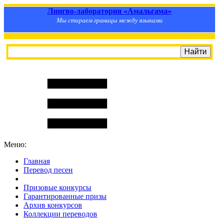
Лингво-лаборатория «Амальгама»
Мы стираем границы между языками
Меню:
Главная
Перевод песен
S
m
i
l
e
R
a
t
e
Призовые конкурсы
Гарантированные призы
Архив конкурсов
Коллекции переводов