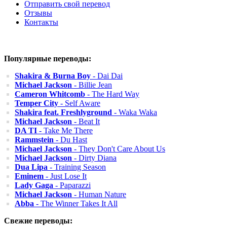
Отправить свой перевод
Отзывы
Контакты
Популярные переводы:
Shakira & Burna Boy
- Dai Dai
Michael Jackson
- Billie Jean
Cameron Whitcomb
- The Hard Way
Temper City
- Self Aware
Shakira feat. Freshlyground
- Waka Waka
Michael Jackson
- Beat It
DA TI
- Take Me There
Rammstein
- Du Hast
Michael Jackson
- They Don't Care About Us
Michael Jackson
- Dirty Diana
Dua Lipa
- Training Season
Eminem
- Just Lose It
Lady Gaga
- Paparazzi
Michael Jackson
- Human Nature
Abba
- The Winner Takes It All
Свежие переводы: