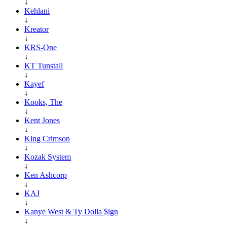
↓
Kehlani
↓
Kreator
↓
KRS-One
↓
KT Tunstall
↓
Kayef
↓
Kooks, The
↓
Kent Jones
↓
King Crimson
↓
Kozak System
↓
Ken Ashcorp
↓
KAJ
↓
Kanye West & Ty Dolla $ign
↓