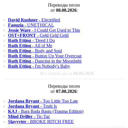
Переводы песен
от
08.08.2026
:
David Kushner
- Electrified
Faouzia
- UNETHICAL
Jessie Ware
- I Could Get Used to This
OST+FRONT
- Geld Geld Geld
Ruth Etting
- 'Deed I Do
Ruth Etting
- All of Me
Ruth Etting
- Body and Soul
Ruth Etting
- Button Up Your Overcoat
Ruth Etting
- Dancing in the Moonlight
Ruth Etting
- I'm Nobody's Baby
Все переводы за
08.08.2026
Переводы песен
от
07.08.2026
:
Jordana Bryant
- Too Little Too Late
Jordana Bryant
- Truth Is
KAJ
- Bara Bada Bastu (Trauma Edition)
Mind Driller
- Tic-Tac
Slayyyter
- BROKE BITCH FREE