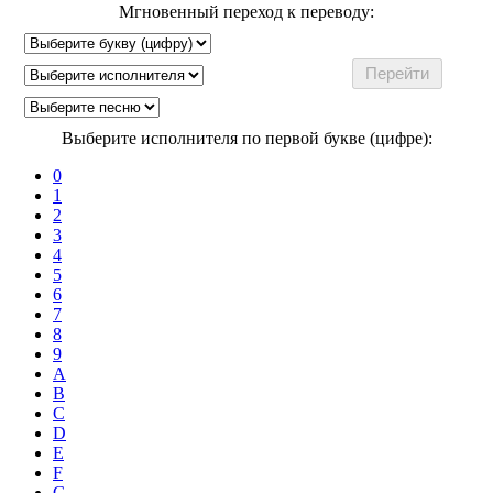
Мгновенный переход к переводу:
Выберите исполнителя по первой букве (цифре):
0
1
2
3
4
5
6
7
8
9
A
B
C
D
E
F
G