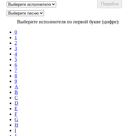
Выберите исполнителя по первой букве (цифре):
0
1
2
3
4
5
6
7
8
9
A
B
C
D
E
F
G
H
I
J