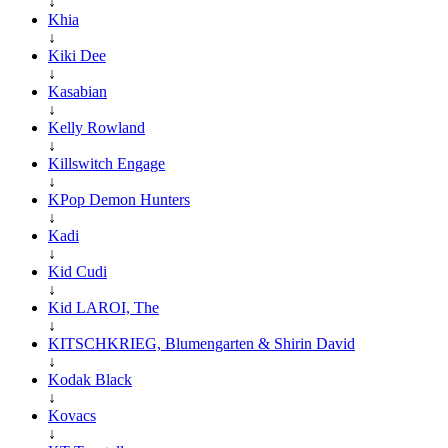
↓
Khia
↓
Kiki Dee
↓
Kasabian
↓
Kelly Rowland
↓
Killswitch Engage
↓
KPop Demon Hunters
↓
Kadi
↓
Kid Cudi
↓
Kid LAROI, The
↓
KITSCHKRIEG, Blumengarten & Shirin David
↓
Kodak Black
↓
Kovacs
↓