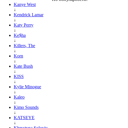
Kanye West
↓
Kendrick Lamar
↓
Katy Perry
↓
Ke$ha
↓
Killers, The
↓
Korn
↓
Kate Bush
↓
KISS
↓
Kylie Minogue
↓
Kaleo
↓
Kimo Sounds
↓
KATSEYE
↓
Khrystyna Soloviy