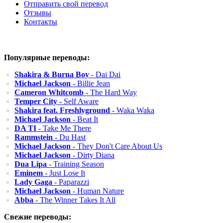
Отправить свой перевод
Отзывы
Контакты
Популярные переводы:
Shakira & Burna Boy
- Dai Dai
Michael Jackson
- Billie Jean
Cameron Whitcomb
- The Hard Way
Temper City
- Self Aware
Shakira feat. Freshlyground
- Waka Waka
Michael Jackson
- Beat It
DA TI
- Take Me There
Rammstein
- Du Hast
Michael Jackson
- They Don't Care About Us
Michael Jackson
- Dirty Diana
Dua Lipa
- Training Season
Eminem
- Just Lose It
Lady Gaga
- Paparazzi
Michael Jackson
- Human Nature
Abba
- The Winner Takes It All
Свежие переводы: