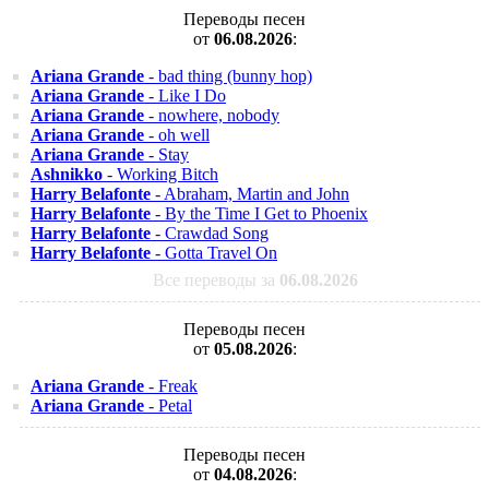
Переводы песен
от
06.08.2026
:
Ariana Grande
- bad thing (bunny hop)
Ariana Grande
- Like I Do
Ariana Grande
- nowhere, nobody
Ariana Grande
- oh well
Ariana Grande
- Stay
Ashnikko
- Working Bitch
Harry Belafonte
- Abraham, Martin and John
Harry Belafonte
- By the Time I Get to Phoenix
Harry Belafonte
- Crawdad Song
Harry Belafonte
- Gotta Travel On
Все переводы за
06.08.2026
Переводы песен
от
05.08.2026
:
Ariana Grande
- Freak
Ariana Grande
- Petal
Переводы песен
от
04.08.2026
: