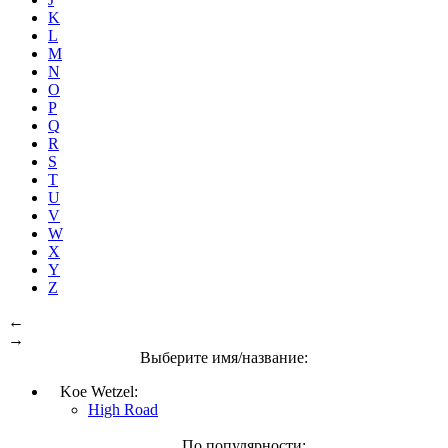
K
L
M
N
O
P
Q
R
S
T
U
V
W
X
Y
Z
←
→
Выберите имя/название:
Koe Wetzel:
High Road
По популярности: