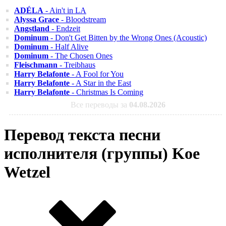
ADÉLA
- Ain't in LA
Alyssa Grace
- Bloodstream
Angstland
- Endzeit
Dominum
- Don't Get Bitten by the Wrong Ones (Acoustic)
Dominum
- Half Alive
Dominum
- The Chosen Ones
Fleischmann
- Treibhaus
Harry Belafonte
- A Fool for You
Harry Belafonte
- A Star in the East
Harry Belafonte
- Christmas Is Coming
Все переводы за
04.08.2026
Перевод текста песни
исполнителя (группы) Koe
Wetzel