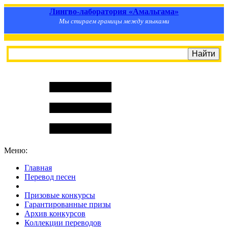
Лингво-лаборатория «Амальгама»
Мы стираем границы между языками
Меню:
Главная
Перевод песен
S
m
i
l
e
R
a
t
e
Призовые конкурсы
Гарантированные призы
Архив конкурсов
Коллекции переводов