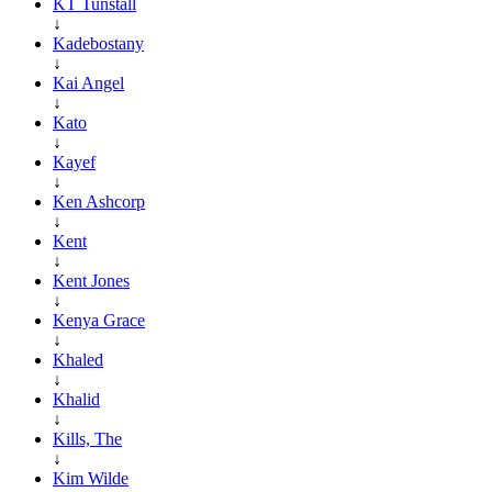
KT Tunstall
↓
Kadebostany
↓
Kai Angel
↓
Kato
↓
Kayef
↓
Ken Ashcorp
↓
Kent
↓
Kent Jones
↓
Kenya Grace
↓
Khaled
↓
Khalid
↓
Kills, The
↓
Kim Wilde