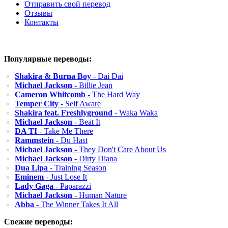
Отправить свой перевод
Отзывы
Контакты
Популярные переводы:
Shakira & Burna Boy
- Dai Dai
Michael Jackson
- Billie Jean
Cameron Whitcomb
- The Hard Way
Temper City
- Self Aware
Shakira feat. Freshlyground
- Waka Waka
Michael Jackson
- Beat It
DA TI
- Take Me There
Rammstein
- Du Hast
Michael Jackson
- They Don't Care About Us
Michael Jackson
- Dirty Diana
Dua Lipa
- Training Season
Eminem
- Just Lose It
Lady Gaga
- Paparazzi
Michael Jackson
- Human Nature
Abba
- The Winner Takes It All
Свежие переводы: