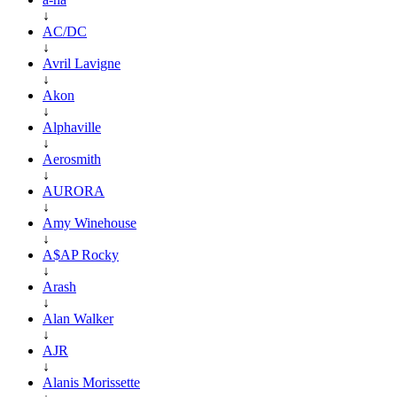
↓
AC/DC
↓
Avril Lavigne
↓
Akon
↓
Alphaville
↓
Aerosmith
↓
AURORA
↓
Amy Winehouse
↓
A$AP Rocky
↓
Arash
↓
Alan Walker
↓
AJR
↓
Alanis Morissette