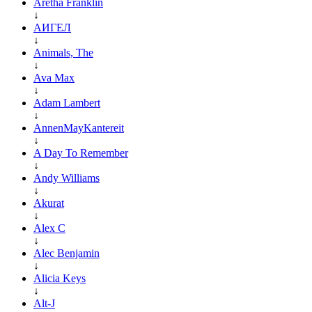
Aretha Franklin
↓
АИГЕЛ
↓
Animals, The
↓
Ava Max
↓
Adam Lambert
↓
AnnenMayKantereit
↓
A Day To Remember
↓
Andy Williams
↓
Akurat
↓
Alex C
↓
Alec Benjamin
↓
Alicia Keys
↓
Alt-J