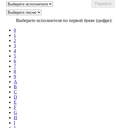
Выберите исполнителя по первой букве (цифре):
0
1
2
3
4
5
6
7
8
9
A
B
C
D
E
F
G
H
I
J