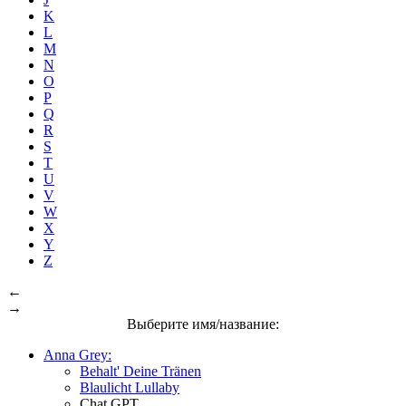
K
L
M
N
O
P
Q
R
S
T
U
V
W
X
Y
Z
←
→
Выберите имя/название:
Anna Grey:
Behalt' Deine Tränen
Blaulicht Lullaby
Chat GPT