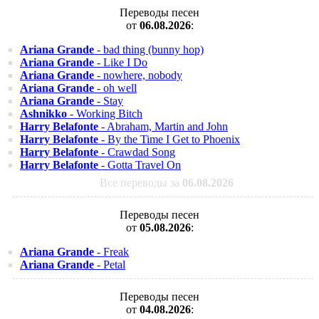
Переводы песен
от
06.08.2026
:
Ariana Grande
- bad thing (bunny hop)
Ariana Grande
- Like I Do
Ariana Grande
- nowhere, nobody
Ariana Grande
- oh well
Ariana Grande
- Stay
Ashnikko
- Working Bitch
Harry Belafonte
- Abraham, Martin and John
Harry Belafonte
- By the Time I Get to Phoenix
Harry Belafonte
- Crawdad Song
Harry Belafonte
- Gotta Travel On
Все переводы за
06.08.2026
Переводы песен
от
05.08.2026
:
Ariana Grande
- Freak
Ariana Grande
- Petal
Переводы песен
от
04.08.2026
: