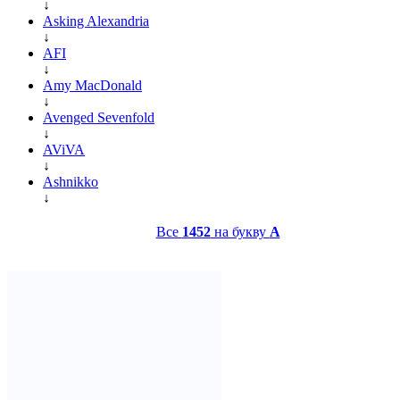
↓
Asking Alexandria
↓
AFI
↓
Amy MacDonald
↓
Avenged Sevenfold
↓
AViVA
↓
Ashnikko
↓
Все
1452
на букву
A