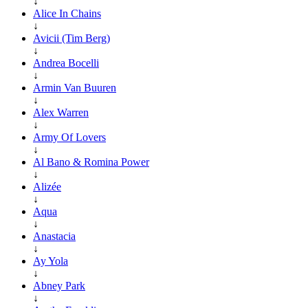
↓
Alice In Chains
↓
Avicii (Tim Berg)
↓
Andrea Bocelli
↓
Armin Van Buuren
↓
Alex Warren
↓
Army Of Lovers
↓
Al Bano & Romina Power
↓
Alizée
↓
Aqua
↓
Anastacia
↓
Ay Yola
↓
Abney Park
↓