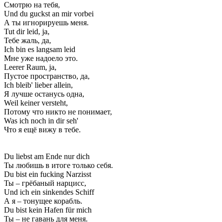
Смотрю на тебя,
Und du guckst an mir vorbei
А ты игнорируешь меня.
Tut dir leid, ja,
Тебе жаль, да,
Ich bin es langsam leid
Мне уже надоело это.
Leerer Raum, ja,
Пустое пространство, да,
Ich bleib' lieber allein,
Я лучше останусь одна,
Weil keiner versteht,
Потому что никто не понимает,
Was ich noch in dir seh'
Что я ещё вижу в тебе.
Du liebst am Ende nur dich
Ты любишь в итоге только себя.
Du bist ein fucking Narzisst
Ты – грёбаный нарцисс,
Und ich ein sinkendes Schiff
А я – тонущее корабль.
Du bist kein Hafen für mich
Ты – не гавань для меня.