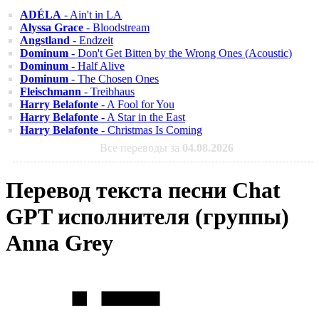
ADÉLA
- Ain't in LA
Alyssa Grace
- Bloodstream
Angstland
- Endzeit
Dominum
- Don't Get Bitten by the Wrong Ones (Acoustic)
Dominum
- Half Alive
Dominum
- The Chosen Ones
Fleischmann
- Treibhaus
Harry Belafonte
- A Fool for You
Harry Belafonte
- A Star in the East
Harry Belafonte
- Christmas Is Coming
Все переводы за
04.08.2026
Перевод текста песни Chat
GPT исполнителя (группы)
Anna Grey