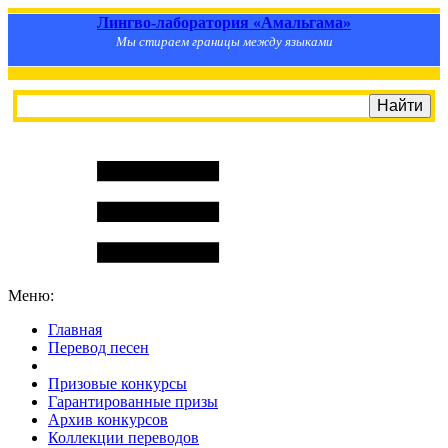
Лингво-лаборатория «Амальгама»
Мы стираем границы между языками
Меню:
Главная
Перевод песен
S
m
i
l
e
R
a
t
e
Призовые конкурсы
Гарантированные призы
Архив конкурсов
Коллекции переводов