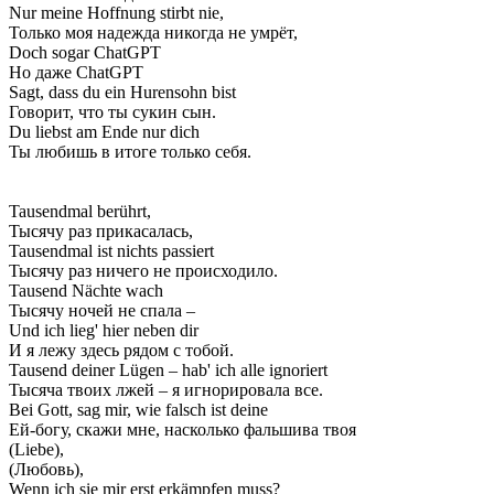
Nur meine Hoffnung stirbt nie,
Только моя надежда никогда не умрёт,
Doch sogar ChatGPT
Но даже ChatGPT
Sagt, dass du ein Hurensohn bist
Говорит, что ты сукин сын.
Du liebst am Ende nur dich
Ты любишь в итоге только себя.
Tausendmal berührt,
Тысячу раз прикасалась,
Tausendmal ist nichts passiert
Тысячу раз ничего не происходило.
Tausend Nächte wach
Тысячу ночей не спала –
Und ich lieg' hier neben dir
И я лежу здесь рядом с тобой.
Tausend deiner Lügen – hab' ich alle ignoriert
Тысяча твоих лжей – я игнорировала все.
Bei Gott, sag mir, wie falsch ist deine
Ей-богу, скажи мне, насколько фальшива твоя
(Liebe),
(Любовь),
Wenn ich sie mir erst erkämpfen muss?