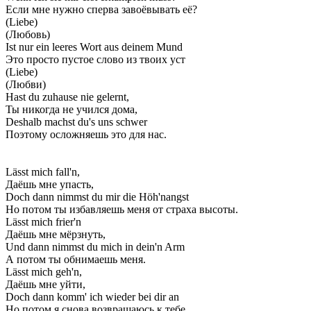
Если мне нужно сперва завоёвывать её?
(Liebe)
(Любовь)
Ist nur ein leeres Wort aus deinem Mund
Это просто пустое слово из твоих уст
(Liebe)
(Любви)
Hast du zuhause nie gelernt,
Ты никогда не учился дома,
Deshalb machst du's uns schwer
Поэтому осложняешь это для нас.
Lässt mich fall'n,
Даёшь мне упасть,
Doch dann nimmst du mir die Höh'nangst
Но потом ты избавляешь меня от страха высоты.
Lässt mich frier'n
Даёшь мне мёрзнуть,
Und dann nimmst du mich in dein'n Arm
А потом ты обнимаешь меня.
Lässt mich geh'n,
Даёшь мне уйти,
Doch dann komm' ich wieder bei dir an
Но потом я снова возвращаюсь к тебе.