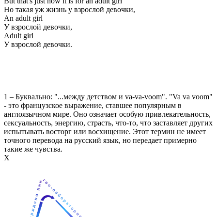
But that's just how it is for an adult girl
Но такая уж жизнь у взрослой девочки,
An adult girl
У взрослой девочки,
Adult girl
У взрослой девочки.
1 – Буквально: "...между детством и va-va-voom". "Va va voom"
- это французское выражение, ставшее популярным в
англоязычном мире. Оно означает особую привлекательность,
сексуальность, энергию, страсть, что-то, что заставляет других
испытывать восторг или восхищение. Этот термин не имеет
точного перевода на русский язык, но передает примерно
такие же чувства.
Х