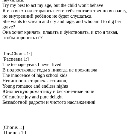
Try my best to act my age, but the child won't behave
Я изо всех сил стараюсь вести себя соответственно возрасту,
но внутренний ребёнок не будет слушаться.
She wants to scream and cry and rage, and who am I to dig her
grave?
Она хочет кричать, плакать и буйствовать, и кто я такая,
чтобы хоронить её?
[Pre-Chorus 1:]
[Распевка 1:]
The teenage years I never lived
В подростковые годы я никогда не проживала
The innocence of high school kids
Невинность старшеклассников,
Young romance and endless nights
Юношескую романтику и бесконечные ночи
Of carefree joy and pure delight
Беззаботной радости и чистого наслаждения!
[Chorus 1:]
[Припев 1:]