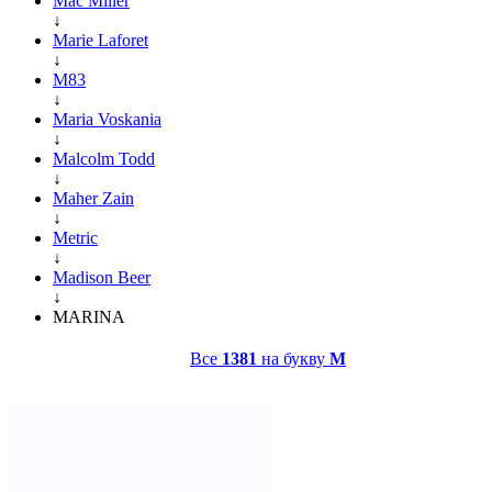
Mac Miller
↓
Marie Laforet
↓
M83
↓
Maria Voskania
↓
Malcolm Todd
↓
Maher Zain
↓
Metric
↓
Madison Beer
↓
MARINA
Все
1381
на букву
M