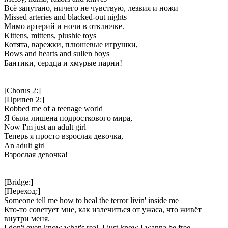
Всё запутано, ничего не чувствую, лезвия и ножи
Missed arteries and blacked-out nights
Мимо артерий и ночи в отключке.
Kittens, mittens, plushie toys
Котята, варежки, плюшевые игрушки,
Bows and hearts and sullen boys
Бантики, сердца и хмурые парни!
[Chorus 2:]
[Припев 2:]
Robbed me of a teenage world
Я была лишена подросткового мира,
Now I'm just an adult girl
Теперь я просто взрослая девочка,
An adult girl
Взрослая девочка!
[Bridge:]
[Переход:]
Someone tell me how to heal the terror livin' inside me
Кто-то советует мне, как излечиться от ужаса, что живёт
внутри меня.
I don't even know what's real, I just know I wanna be free