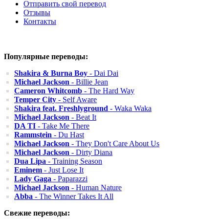
Отправить свой перевод
Отзывы
Контакты
Популярные переводы:
Shakira & Burna Boy
- Dai Dai
Michael Jackson
- Billie Jean
Cameron Whitcomb
- The Hard Way
Temper City
- Self Aware
Shakira feat. Freshlyground
- Waka Waka
Michael Jackson
- Beat It
DA TI
- Take Me There
Rammstein
- Du Hast
Michael Jackson
- They Don't Care About Us
Michael Jackson
- Dirty Diana
Dua Lipa
- Training Season
Eminem
- Just Lose It
Lady Gaga
- Paparazzi
Michael Jackson
- Human Nature
Abba
- The Winner Takes It All
Свежие переводы: