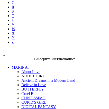
Q
R
S
T
U
V
W
X
Y
Z
←
→
Выберите имя/название:
MARINA:
About Love
ADULT GIRL
Ancient Dreams in a Modern Land
Believe in Love
BUTTERFLY
Cruel Rule
CUNTISSIMO
CUPID'S GIRL
DIGITAL FANTASY