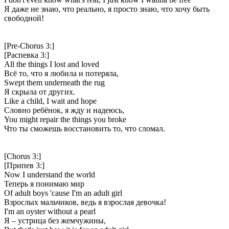
Я даже не знаю, что реально, я просто знаю, что хочу быть
свободной!
[Pre-Chorus 3:]
[Распевка 3:]
All the things I lost and loved
Всё то, что я любила и потеряла,
Swept them underneath the rug
Я скрыла от других.
Like a child, I wait and hope
Словно ребёнок, я жду и надеюсь,
You might repair the things you broke
Что ты сможешь восстановить то, что сломал.
[Chorus 3:]
[Припев 3:]
Now I understand the world
Теперь я понимаю мир
Of adult boys 'cause I'm an adult girl
Взрослых мальчиков, ведь я взрослая девочка!
I'm an oyster without a pearl
Я – устрица без жемчужины,