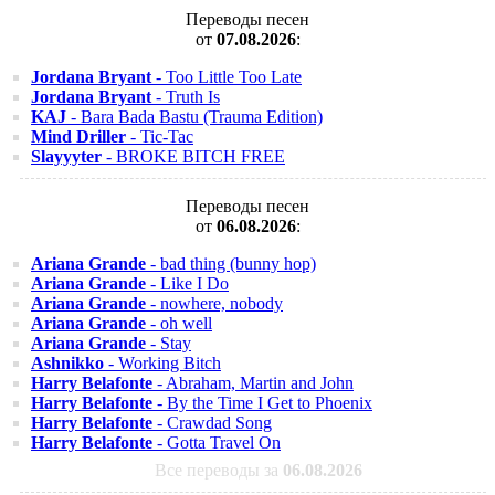
Переводы песен
от
07.08.2026
:
Jordana Bryant
- Too Little Too Late
Jordana Bryant
- Truth Is
KAJ
- Bara Bada Bastu (Trauma Edition)
Mind Driller
- Tic-Tac
Slayyyter
- BROKE BITCH FREE
Переводы песен
от
06.08.2026
:
Ariana Grande
- bad thing (bunny hop)
Ariana Grande
- Like I Do
Ariana Grande
- nowhere, nobody
Ariana Grande
- oh well
Ariana Grande
- Stay
Ashnikko
- Working Bitch
Harry Belafonte
- Abraham, Martin and John
Harry Belafonte
- By the Time I Get to Phoenix
Harry Belafonte
- Crawdad Song
Harry Belafonte
- Gotta Travel On
Все переводы за
06.08.2026