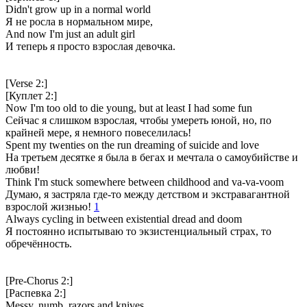
Didn't grow up in a normal world
Я не росла в нормальном мире,
And now I'm just an adult girl
И теперь я просто взрослая девочка.
[Verse 2:]
[Куплет 2:]
Now I'm too old to die young, but at least I had some fun
Сейчас я слишком взрослая, чтобы умереть юной, но, по
крайней мере, я немного повеселилась!
Spent my twenties on the run drеaming of suicide and love
На третьем десятке я была в бегах и мечтала о самоубийстве и
любви!
Think I'm stuck somewhеre between childhood and va-va-voom
Думаю, я застряла где-то между детством и экстравагантной
взрослой жизнью!
1
Always cycling in between existential dread and doom
Я постоянно испытываю то экзистенциальный страх, то
обречённость.
[Pre-Chorus 2:]
[Распевка 2:]
Messy, numb, razors and knives