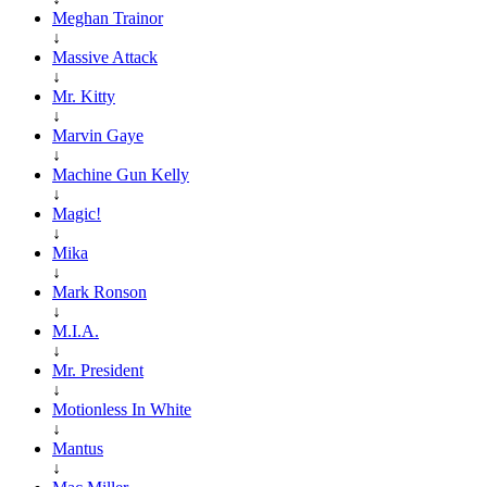
Meghan Trainor
↓
Massive Attack
↓
Mr. Kitty
↓
Marvin Gaye
↓
Machine Gun Kelly
↓
Magic!
↓
Mika
↓
Mark Ronson
↓
M.I.A.
↓
Mr. President
↓
Motionless In White
↓
Mantus
↓