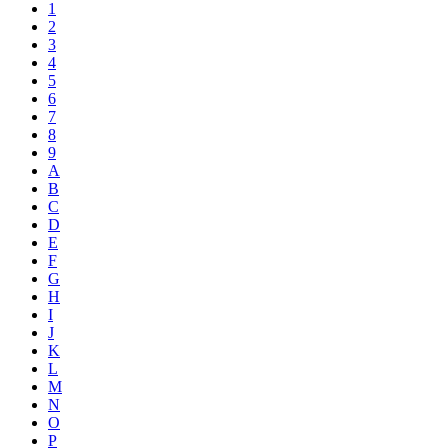
1
2
3
4
5
6
7
8
9
A
B
C
D
E
F
G
H
I
J
K
L
M
N
O
P