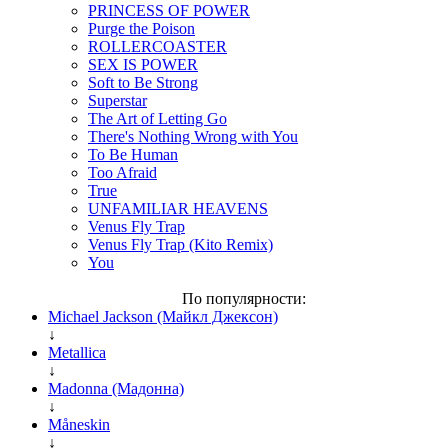
PRINCESS OF POWER
Purge the Poison
ROLLERCOASTER
SEX IS POWER
Soft to Be Strong
Superstar
The Art of Letting Go
There's Nothing Wrong with You
To Be Human
Too Afraid
True
UNFAMILIAR HEAVENS
Venus Fly Trap
Venus Fly Trap (Kito Remix)
You
По популярности:
Michael Jackson (Майкл Джексон)
↓
Metallica
↓
Madonna (Мадонна)
↓
Måneskin
↓