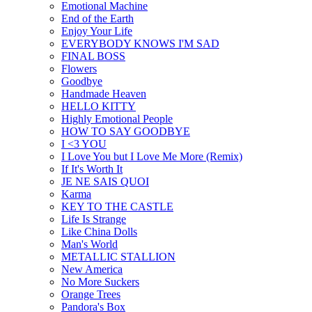
Emotional Machine
End of the Earth
Enjoy Your Life
EVERYBODY KNOWS I'M SAD
FINAL BOSS
Flowers
Goodbye
Handmade Heaven
HELLO KITTY
Highly Emotional People
HOW TO SAY GOODBYE
I ˂3 YOU
I Love You but I Love Me More (Remix)
If It's Worth It
JE NE SAIS QUOI
Karma
KEY TO THE CASTLE
Life Is Strange
Like China Dolls
Man's World
METALLIC STALLION
New America
No More Suckers
Orange Trees
Pandora's Box