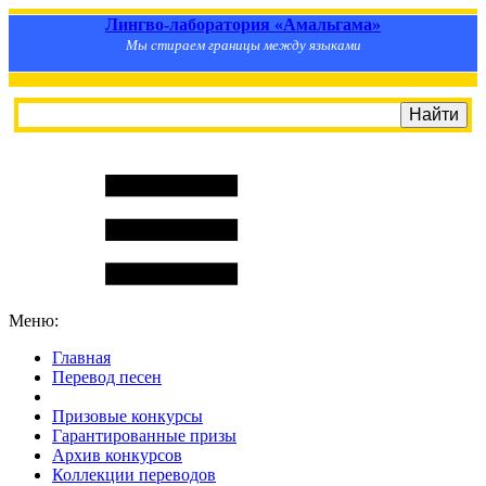
Лингво-лаборатория «Амальгама»
Мы стираем границы между языками
Меню:
Главная
Перевод песен
S
m
i
l
e
R
a
t
e
Призовые конкурсы
Гарантированные призы
Архив конкурсов
Коллекции переводов