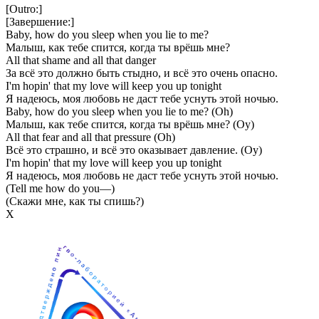
[Outro:]
[Завершение:]
Baby, how do you sleep when you lie to me?
Малыш, как тебе спится, когда ты врёшь мне?
All that shame and all that danger
За всё это должно быть стыдно, и всё это очень опасно.
I'm hopin' that my love will keep you up tonight
Я надеюсь, моя любовь не даст тебе уснуть этой ночью.
Baby, how do you sleep when you lie to me? (Oh)
Малыш, как тебе спится, когда ты врёшь мне? (Оу)
All that fear and all that pressure (Oh)
Всё это страшно, и всё это оказывает давление. (Оу)
I'm hopin' that my love will keep you up tonight
Я надеюсь, моя любовь не даст тебе уснуть этой ночью.
(Tell me how do you—)
(Скажи мне, как ты спишь?)
Х