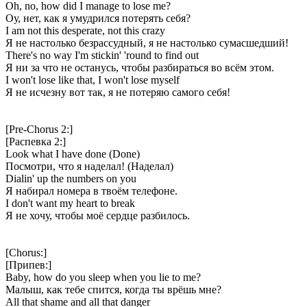
Oh, no, how did I manage to lose me?
Оу, нет, как я умудрился потерять себя?
I am not this desperate, not this crazy
Я не настолько безрассудный, я не настолько сумасшедший!
There's no way I'm stickin' 'round to find out
Я ни за что не останусь, чтобы разбираться во всём этом.
I won't lose like that, I won't lose myself
Я не исчезну вот так, я не потеряю самого себя!
[Pre-Chorus 2:]
[Распевка 2:]
Look what I have done (Done)
Посмотри, что я наделал! (Наделал)
Dialin' up the numbers on you
Я набирал номера в твоём телефоне.
I don't want my heart to break
Я не хочу, чтобы моё сердце разбилось.
[Chorus:]
[Припев:]
Baby, how do you sleep when you lie to me?
Малыш, как тебе спится, когда ты врёшь мне?
All that shame and all that danger