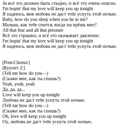
За всё это должно быть стыдно, и всё это очень опасно.
I'm hopin' that my love will keep you up tonight
Я надеюсь, моя любовь не даст тебе уснуть этой ночью.
Baby, how do you sleep when you lie to me?
Малыш, как тебе спится, когда ты врёшь мне?
All that fear and all that pressure
Всё это страшно, и всё это оказывает давление.
I'm hopin' that my love will keep you up tonight
Я надеюсь, моя любовь не даст тебе уснуть этой ночью.
[Post-Chorus:]
[Куплет 2:]
(Tell me how do you—)
(Скажи мне, как ты спишь?)
Yeah, yeah, yeah
Да, да, да...
Love will keep you up tonight
Любовь не даст тебе уснуть этой ночью.
(Tell me how do you—)
(Скажи мне, как ты спишь?)
Oh, love will keep you up tonight
Оу, любовь не даст тебе уснуть этой ночью.