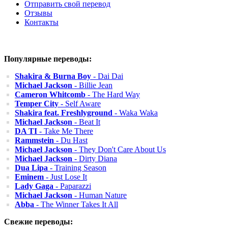
Отправить свой перевод
Отзывы
Контакты
Популярные переводы:
Shakira & Burna Boy
- Dai Dai
Michael Jackson
- Billie Jean
Cameron Whitcomb
- The Hard Way
Temper City
- Self Aware
Shakira feat. Freshlyground
- Waka Waka
Michael Jackson
- Beat It
DA TI
- Take Me There
Rammstein
- Du Hast
Michael Jackson
- They Don't Care About Us
Michael Jackson
- Dirty Diana
Dua Lipa
- Training Season
Eminem
- Just Lose It
Lady Gaga
- Paparazzi
Michael Jackson
- Human Nature
Abba
- The Winner Takes It All
Свежие переводы: