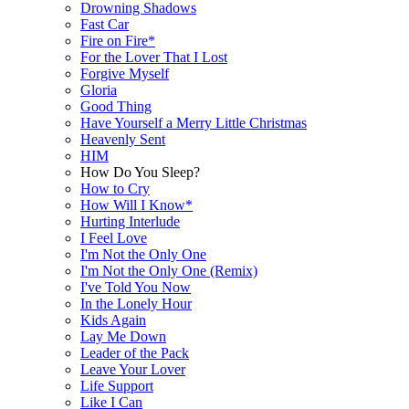
Drowning Shadows
Fast Car
Fire on Fire*
For the Lover That I Lost
Forgive Myself
Gloria
Good Thing
Have Yourself a Merry Little Christmas
Heavenly Sent
HIM
How Do You Sleep?
How to Cry
How Will I Know*
Hurting Interlude
I Feel Love
I'm Not the Only One
I'm Not the Only One (Remix)
I've Told You Now
In the Lonely Hour
Kids Again
Lay Me Down
Leader of the Pack
Leave Your Lover
Life Support
Like I Can