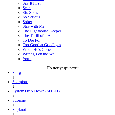
Say It First
Scars
Six Shots
So Serious
Sober
Stay with Me
The Lighthouse Keeper
The Thrill of It All
To Die For
Too Good at Goodbyes
When He's Gone
Writing's on the Wall
Young
По популярности:
Sting
↓
Scorpions
↓
System Of A Down (SOAD)
↓
Stromae
↓
Slipknot
↓