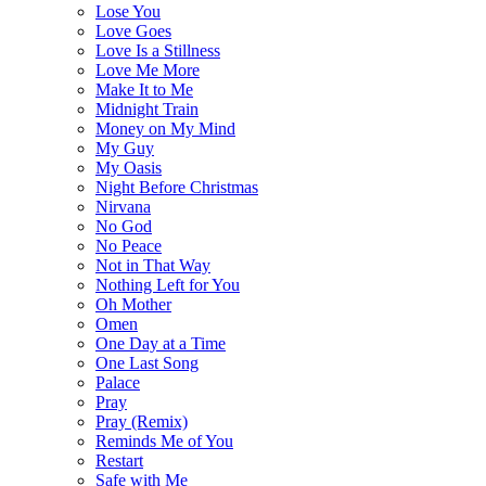
Lose You
Love Goes
Love Is a Stillness
Love Me More
Make It to Me
Midnight Train
Money on My Mind
My Guy
My Oasis
Night Before Christmas
Nirvana
No God
No Peace
Not in That Way
Nothing Left for You
Oh Mother
Omen
One Day at a Time
One Last Song
Palace
Pray
Pray (Remix)
Reminds Me of You
Restart
Safe with Me