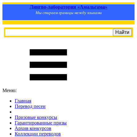
Лингво-лаборатория «Амальгама»
Мы стираем границы между языками
Меню:
Главная
Перевод песен
S
m
i
l
e
R
a
t
e
Призовые конкурсы
Гарантированные призы
Архив конкурсов
Коллекции переводов