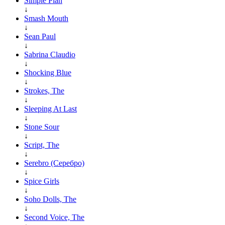
Simple Plan
↓
Smash Mouth
↓
Sean Paul
↓
Sabrina Claudio
↓
Shocking Blue
↓
Strokes, The
↓
Sleeping At Last
↓
Stone Sour
↓
Script, The
↓
Serebro (Серебро)
↓
Spice Girls
↓
Soho Dolls, The
↓
Second Voice, The