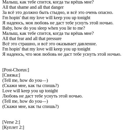
Малыш, как тебе спится, когда ты врёшь мне?
All that shame and all that danger
За всё это должно быть стыдно, и всё это очень опасно.
I'm hopin' that my love will keep you up tonight
Я надеюсь, моя любовь не даст тебе уснуть этой ночью.
Baby, how do you sleep when you lie to me?
Малыш, как тебе спится, когда ты врёшь мне?
All that fear and all that pressure
Всё это страшно, и всё это оказывает давление.
I'm hopin' that my love will keep you up tonight
Я надеюсь, что моя любовь не даст тебе уснуть этой ночью.
[Post-Chorus:]
[Связка:]
(Tell me, how do you—)
(Скажи мне, как ты спишь?)
Love will keep you up tonight
Любовь не даст тебе уснуть этой ночью.
(Tell me, how do you—)
(Скажи мне, как ты спишь?)
[Verse 2:]
[Куплет 2:]