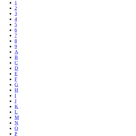
1
2
3
4
5
6
7
8
9
A
B
C
D
E
F
G
H
I
J
K
L
M
N
O
P