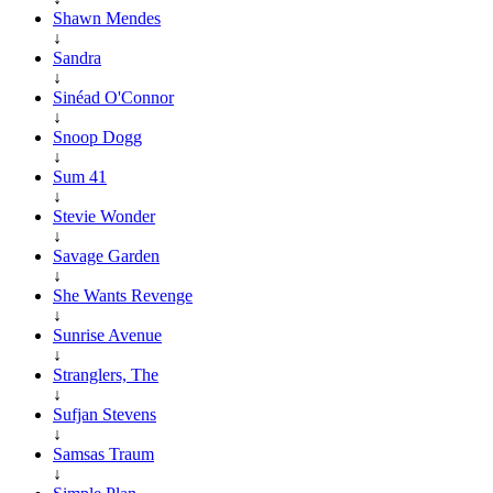
Shawn Mendes
↓
Sandra
↓
Sinéad O'Connor
↓
Snoop Dogg
↓
Sum 41
↓
Stevie Wonder
↓
Savage Garden
↓
She Wants Revenge
↓
Sunrise Avenue
↓
Stranglers, The
↓
Sufjan Stevens
↓
Samsas Traum
↓