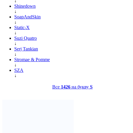
↓
Shinedown
↓
SoapAndSkin
↓
Static-X
↓
Suzi Quatro
↓
Serj Tankian
↓
Stromae & Pomme
↓
SZA
↓
Все
1426
на букву
S