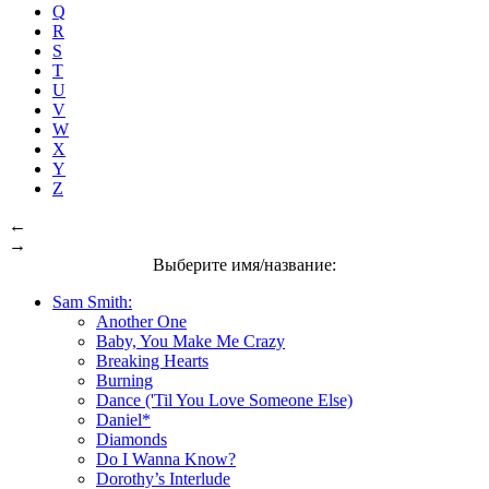
Q
R
S
T
U
V
W
X
Y
Z
←
→
Выберите имя/название:
Sam Smith:
Another One
Baby, You Make Me Crazy
Breaking Hearts
Burning
Dance ('Til You Love Someone Else)
Daniel*
Diamonds
Do I Wanna Know?
Dorothy’s Interlude