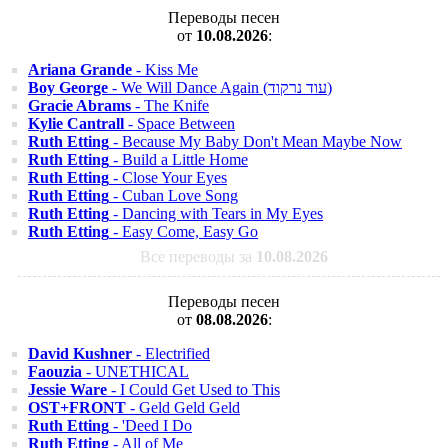
Переводы песен
от
10.08.2026
:
Ariana Grande
- Kiss Me
Boy George
- We Will Dance Again (עוד נרקוד)
Gracie Abrams
- The Knife
Kylie Cantrall
- Space Between
Ruth Etting
- Because My Baby Don't Mean Maybe Now
Ruth Etting
- Build a Little Home
Ruth Etting
- Close Your Eyes
Ruth Etting
- Cuban Love Song
Ruth Etting
- Dancing with Tears in My Eyes
Ruth Etting
- Easy Come, Easy Go
Все переводы за
10.08.2026
Переводы песен
от
08.08.2026
:
David Kushner
- Electrified
Faouzia
- UNETHICAL
Jessie Ware
- I Could Get Used to This
OST+FRONT
- Geld Geld Geld
Ruth Etting
- 'Deed I Do
Ruth Etting
- All of Me