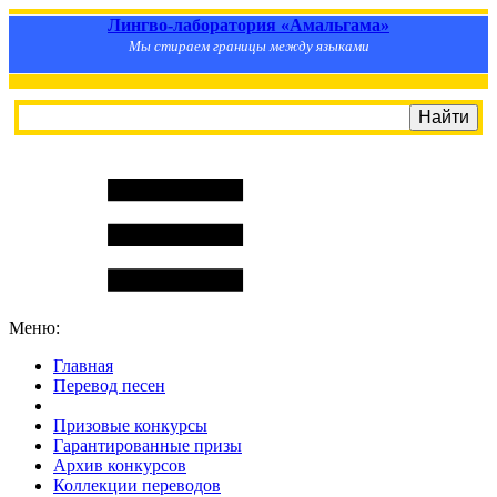
Лингво-лаборатория «Амальгама»
Мы стираем границы между языками
Меню:
Главная
Перевод песен
S
m
i
l
e
R
a
t
e
Призовые конкурсы
Гарантированные призы
Архив конкурсов
Коллекции переводов