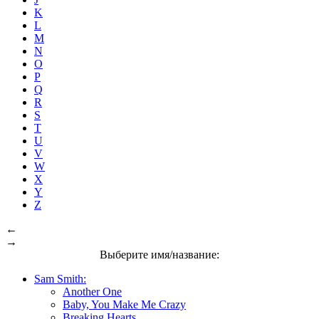
K
L
M
N
O
P
Q
R
S
T
U
V
W
X
Y
Z
←
→
Выберите имя/название:
Sam Smith:
Another One
Baby, You Make Me Crazy
Breaking Hearts