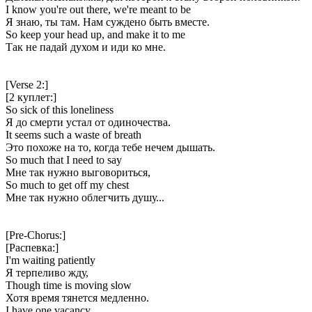
I know you're out there, we're meant to be
Я знаю, ты там. Нам суждено быть вместе.
So keep your head up, and make it to me
Так не падай духом и иди ко мне.
[Verse 2:]
[2 куплет:]
So sick of this loneliness
Я до смерти устал от одиночества.
It seems such a waste of breath
Это похоже на то, когда тебе нечем дышать.
So much that I need to say
Мне так нужно выговориться,
So much to get off my chest
Мне так нужно облегчить душу...
[Pre-Chorus:]
[Распевка:]
I'm waiting patiently
Я терпеливо жду,
Though time is moving slow
Хотя время тянется медленно.
I have one vacancy