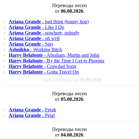
Переводы песен
от
06.08.2026
:
Ariana Grande
- bad thing (bunny hop)
Ariana Grande
- Like I Do
Ariana Grande
- nowhere, nobody
Ariana Grande
- oh well
Ariana Grande
- Stay
Ashnikko
- Working Bitch
Harry Belafonte
- Abraham, Martin and John
Harry Belafonte
- By the Time I Get to Phoenix
Harry Belafonte
- Crawdad Song
Harry Belafonte
- Gotta Travel On
Все переводы за
06.08.2026
Переводы песен
от
05.08.2026
:
Ariana Grande
- Freak
Ariana Grande
- Petal
Переводы песен
от
04.08.2026
: