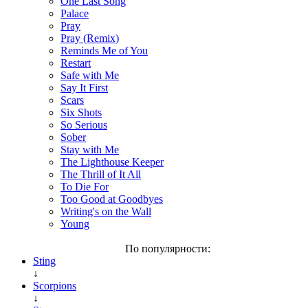
One Last Song
Palace
Pray
Pray (Remix)
Reminds Me of You
Restart
Safe with Me
Say It First
Scars
Six Shots
So Serious
Sober
Stay with Me
The Lighthouse Keeper
The Thrill of It All
To Die For
Too Good at Goodbyes
Writing's on the Wall
Young
По популярности:
Sting
↓
Scorpions
↓