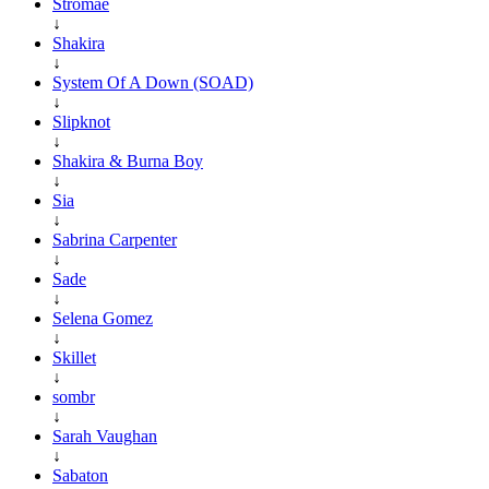
Stromae
↓
Shakira
↓
System Of A Down (SOAD)
↓
Slipknot
↓
Shakira & Burna Boy
↓
Sia
↓
Sabrina Carpenter
↓
Sade
↓
Selena Gomez
↓
Skillet
↓
sombr
↓
Sarah Vaughan
↓
Sabaton