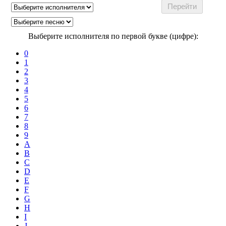
Выберите исполнителя по первой букве (цифре):
0
1
2
3
4
5
6
7
8
9
A
B
C
D
E
F
G
H
I
J