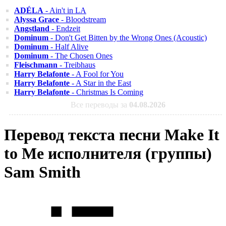
ADÉLA
- Ain't in LA
Alyssa Grace
- Bloodstream
Angstland
- Endzeit
Dominum
- Don't Get Bitten by the Wrong Ones (Acoustic)
Dominum
- Half Alive
Dominum
- The Chosen Ones
Fleischmann
- Treibhaus
Harry Belafonte
- A Fool for You
Harry Belafonte
- A Star in the East
Harry Belafonte
- Christmas Is Coming
Все переводы за
04.08.2026
Перевод текста песни Make It
to Me исполнителя (группы)
Sam Smith