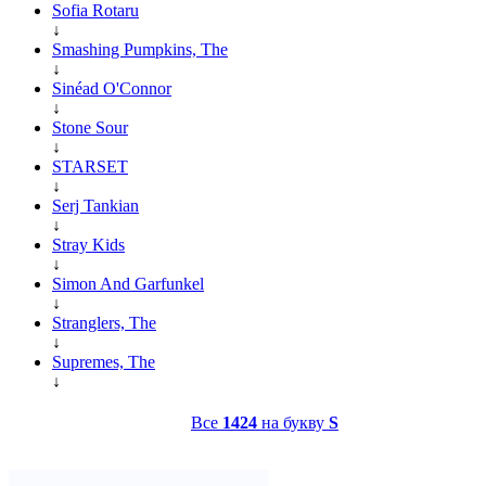
Sofia Rotaru
↓
Smashing Pumpkins, The
↓
Sinéad O'Connor
↓
Stone Sour
↓
STARSET
↓
Serj Tankian
↓
Stray Kids
↓
Simon And Garfunkel
↓
Stranglers, The
↓
Supremes, The
↓
Все
1424
на букву
S