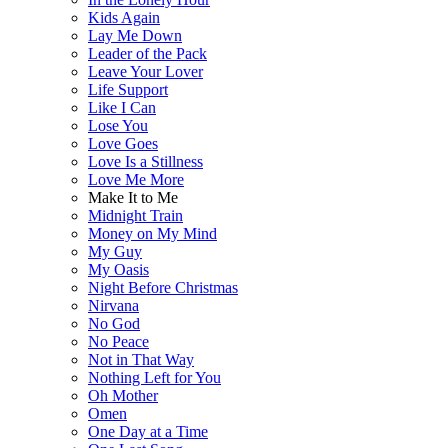
Kids Again
Lay Me Down
Leader of the Pack
Leave Your Lover
Life Support
Like I Can
Lose You
Love Goes
Love Is a Stillness
Love Me More
Make It to Me
Midnight Train
Money on My Mind
My Guy
My Oasis
Night Before Christmas
Nirvana
No God
No Peace
Not in That Way
Nothing Left for You
Oh Mother
Omen
One Day at a Time