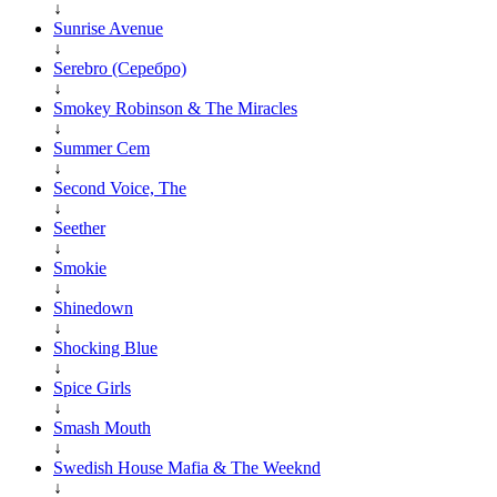
↓
Sunrise Avenue
↓
Serebro (Серебро)
↓
Smokey Robinson & The Miracles
↓
Summer Cem
↓
Second Voice, The
↓
Seether
↓
Smokie
↓
Shinedown
↓
Shocking Blue
↓
Spice Girls
↓
Smash Mouth
↓
Swedish House Mafia & The Weeknd
↓