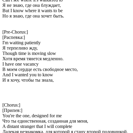
Я не знаю, где она блуждает,
But I know where it wants to be
Но я знаю, где она хочет быть.
[Pre-Chorus:]
[Распевка:]
I'm waiting patiently
Я терпеливо жду,
Though time is moving slow
Хотя время тянется медленно.
I have one vacancy
В моем сердце есть свободное место,
And I wanted you to know
И я хочу, чтобы ты знала,
[Chorus:]
[Припев:]
You're the one, designed for me
Что ты единственная, созданная для меня,
A distant stranger that I will complete
Далекая незнакомка, для которой я стану второй половинкой.