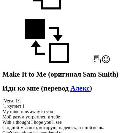
Make It to Me
(оригинал Sam Smith)
Иди ко мне
(перевод
Алекс
)
[Verse 1:]
[1 куплет:]
My mind runs away to you
Мой разум устремлен к тебе
With a thought I hope you'll see
С одной мыслью, которую, надеюсь, ты поймешь.
Can't see where it's wandered to