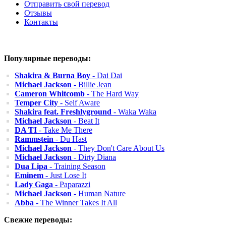
Отправить свой перевод
Отзывы
Контакты
Популярные переводы:
Shakira & Burna Boy
- Dai Dai
Michael Jackson
- Billie Jean
Cameron Whitcomb
- The Hard Way
Temper City
- Self Aware
Shakira feat. Freshlyground
- Waka Waka
Michael Jackson
- Beat It
DA TI
- Take Me There
Rammstein
- Du Hast
Michael Jackson
- They Don't Care About Us
Michael Jackson
- Dirty Diana
Dua Lipa
- Training Season
Eminem
- Just Lose It
Lady Gaga
- Paparazzi
Michael Jackson
- Human Nature
Abba
- The Winner Takes It All
Свежие переводы: