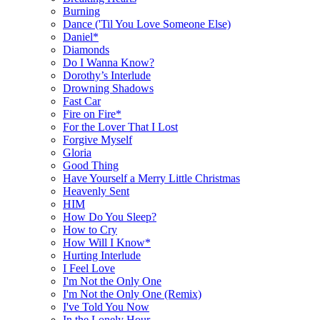
Burning
Dance ('Til You Love Someone Else)
Daniel*
Diamonds
Do I Wanna Know?
Dorothy’s Interlude
Drowning Shadows
Fast Car
Fire on Fire*
For the Lover That I Lost
Forgive Myself
Gloria
Good Thing
Have Yourself a Merry Little Christmas
Heavenly Sent
HIM
How Do You Sleep?
How to Cry
How Will I Know*
Hurting Interlude
I Feel Love
I'm Not the Only One
I'm Not the Only One (Remix)
I've Told You Now
In the Lonely Hour