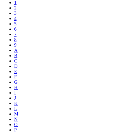
1
2
3
4
5
6
7
8
9
A
B
C
D
E
F
G
H
I
J
K
L
M
N
O
P