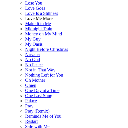
Lose You
Love Goes
Love Is a Stillness
Love Me More
Make It to Me
Midnight Train
Money on My Mind
My Guy
My Oasis
Night Before Christmas
Nirvana
No God
No Peace
Not in That Way
Nothing Left for You
Oh Mother
Omen
One Day at a Time
One Last Song
Palace
Pray
Pray (Remix)
Reminds Me of You
Restart
Safe with Me