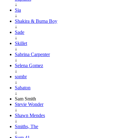
↓
Sia
↓
Shakira & Burna Boy
↓
Sade
↓
Skillet
↓
Sabrina Carpenter
↓
Selena Gomez
↓
sombr
↓
Sabaton
↓
Sam Smith
Stevie Wonder
↓
Shawn Mendes
↓
Smiths, The
↓
Sum 41