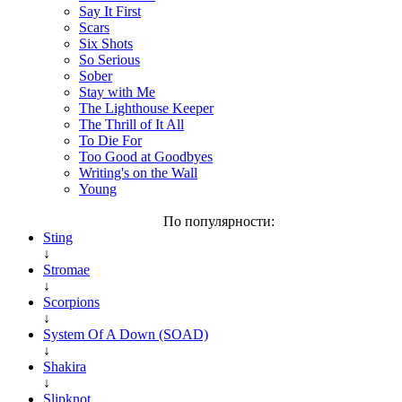
Say It First
Scars
Six Shots
So Serious
Sober
Stay with Me
The Lighthouse Keeper
The Thrill of It All
To Die For
Too Good at Goodbyes
Writing's on the Wall
Young
По популярности:
Sting
↓
Stromae
↓
Scorpions
↓
System Of A Down (SOAD)
↓
Shakira
↓
Slipknot