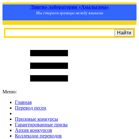
Лингво-лаборатория «Амальгама»
Мы стираем границы между языками
Меню:
Главная
Перевод песен
S
m
i
l
e
R
a
t
e
Призовые конкурсы
Гарантированные призы
Архив конкурсов
Коллекции переводов