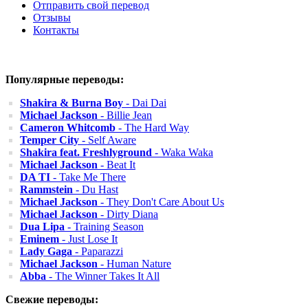
Отправить свой перевод
Отзывы
Контакты
Популярные переводы:
Shakira & Burna Boy
- Dai Dai
Michael Jackson
- Billie Jean
Cameron Whitcomb
- The Hard Way
Temper City
- Self Aware
Shakira feat. Freshlyground
- Waka Waka
Michael Jackson
- Beat It
DA TI
- Take Me There
Rammstein
- Du Hast
Michael Jackson
- They Don't Care About Us
Michael Jackson
- Dirty Diana
Dua Lipa
- Training Season
Eminem
- Just Lose It
Lady Gaga
- Paparazzi
Michael Jackson
- Human Nature
Abba
- The Winner Takes It All
Свежие переводы: