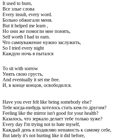
It used to burn,
Все злые слова
Every insult, every word.
Больно обжигали меня.
But it helped me learn ,
Но они же помогли мне понять,
Self worth I had to earn.
Что самоуважение нужно заслужить,
So I tried every night
Каждую ночь я пытался
To sit with sorrow
Унять свою грусть,
And eventually it set me free.
И, в конце концов, освободился.
Have you ever felt like being somebody else?
Тебе когда-нибудь хотелось стать кем-то другим?
Feeling like the mirror isn't good for your health?
Казалось, что зеркало делает тебе только хуже?
Every day I'm trying not to hate myself,
Каждый день я подавляю ненависть к самому себе,
But lately it's not hurting like it did before,