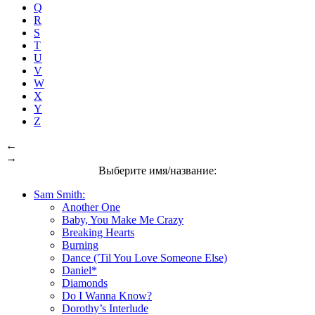
Q
R
S
T
U
V
W
X
Y
Z
←
→
Выберите имя/название:
Sam Smith:
Another One
Baby, You Make Me Crazy
Breaking Hearts
Burning
Dance ('Til You Love Someone Else)
Daniel*
Diamonds
Do I Wanna Know?
Dorothy’s Interlude