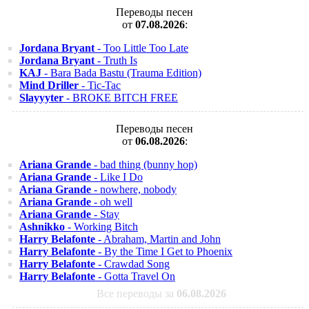
Переводы песен
от
07.08.2026
:
Jordana Bryant
- Too Little Too Late
Jordana Bryant
- Truth Is
KAJ
- Bara Bada Bastu (Trauma Edition)
Mind Driller
- Tic-Tac
Slayyyter
- BROKE BITCH FREE
Переводы песен
от
06.08.2026
:
Ariana Grande
- bad thing (bunny hop)
Ariana Grande
- Like I Do
Ariana Grande
- nowhere, nobody
Ariana Grande
- oh well
Ariana Grande
- Stay
Ashnikko
- Working Bitch
Harry Belafonte
- Abraham, Martin and John
Harry Belafonte
- By the Time I Get to Phoenix
Harry Belafonte
- Crawdad Song
Harry Belafonte
- Gotta Travel On
Все переводы за
06.08.2026