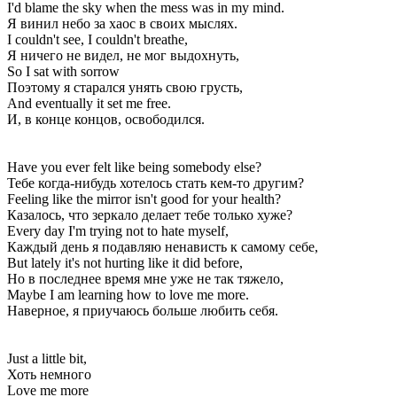
I'd blame the sky when the mess was in my mind.
Я винил небо за хаос в своих мыслях.
I couldn't see, I couldn't breathe,
Я ничего не видел, не мог выдохнуть,
So I sat with sorrow
Поэтому я старался унять свою грусть,
And eventually it set me free.
И, в конце концов, освободился.
Have you ever felt like being somebody else?
Тебе когда-нибудь хотелось стать кем-то другим?
Feeling like the mirror isn't good for your health?
Казалось, что зеркало делает тебе только хуже?
Every day I'm trying not to hate myself,
Каждый день я подавляю ненависть к самому себе,
But lately it's not hurting like it did before,
Но в последнее время мне уже не так тяжело,
Maybe I am learning how to love me more.
Наверное, я приучаюсь больше любить себя.
Just a little bit,
Хоть немного
Love me more