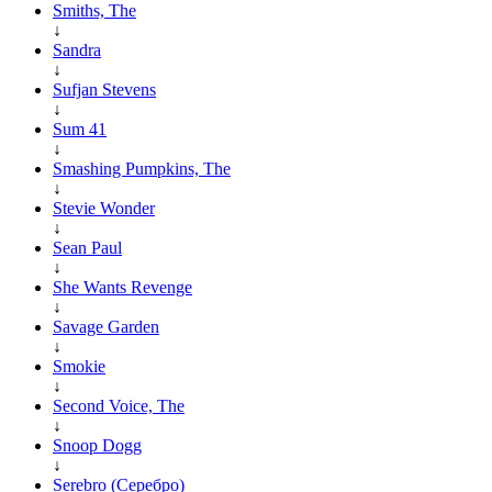
Smiths, The
↓
Sandra
↓
Sufjan Stevens
↓
Sum 41
↓
Smashing Pumpkins, The
↓
Stevie Wonder
↓
Sean Paul
↓
She Wants Revenge
↓
Savage Garden
↓
Smokie
↓
Second Voice, The
↓
Snoop Dogg
↓
Serebro (Серебро)