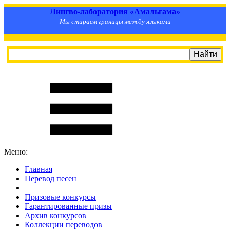
Лингво-лаборатория «Амальгама»
Мы стираем границы между языками
Меню:
Главная
Перевод песен
S
m
i
l
e
R
a
t
e
Призовые конкурсы
Гарантированные призы
Архив конкурсов
Коллекции переводов