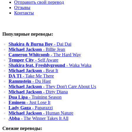
Отправить свой перевод
Отзывы
Контакты
Популярные переводы:
Shakira & Burna Boy
- Dai Dai
Michael Jackson
- Billie Jean
Cameron Whitcomb
- The Hard Way
Temper City
- Self Aware
Shakira feat. Freshlyground
- Waka Waka
Michael Jackson
- Beat It
DA TI
- Take Me There
Rammstein
- Du Hast
Michael Jackson
- They Don't Care About Us
Michael Jackson
- Dirty Diana
Dua Lipa
- Training Season
Eminem
- Just Lose It
Lady Gaga
- Paparazzi
Michael Jackson
- Human Nature
Abba
- The Winner Takes It All
Свежие переводы: