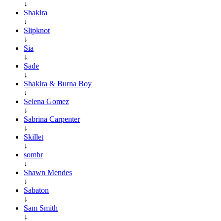
↓
Shakira
↓
Slipknot
↓
Sia
↓
Sade
↓
Shakira & Burna Boy
↓
Selena Gomez
↓
Sabrina Carpenter
↓
Skillet
↓
sombr
↓
Shawn Mendes
↓
Sabaton
↓
Sam Smith
↓