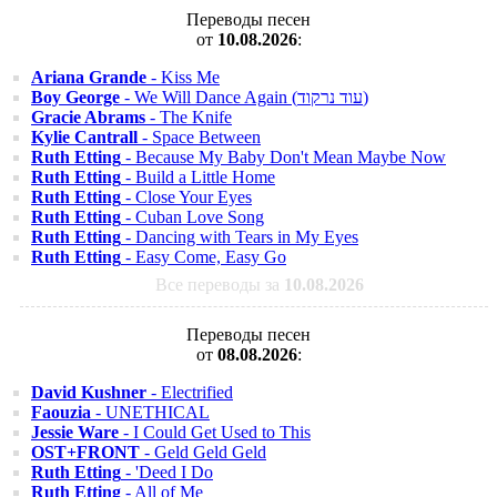
Переводы песен
от
10.08.2026
:
Ariana Grande
- Kiss Me
Boy George
- We Will Dance Again (עוד נרקוד)
Gracie Abrams
- The Knife
Kylie Cantrall
- Space Between
Ruth Etting
- Because My Baby Don't Mean Maybe Now
Ruth Etting
- Build a Little Home
Ruth Etting
- Close Your Eyes
Ruth Etting
- Cuban Love Song
Ruth Etting
- Dancing with Tears in My Eyes
Ruth Etting
- Easy Come, Easy Go
Все переводы за
10.08.2026
Переводы песен
от
08.08.2026
:
David Kushner
- Electrified
Faouzia
- UNETHICAL
Jessie Ware
- I Could Get Used to This
OST+FRONT
- Geld Geld Geld
Ruth Etting
- 'Deed I Do
Ruth Etting
- All of Me