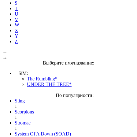
S
T
U
V
W
X
Y
Z
←
→
Выберите имя/название:
SiM:
The Rumbling*
UNDER THE TREE*
По популярности:
Sting
↓
Scorpions
↓
Stromae
↓
System Of A Down (SOAD)