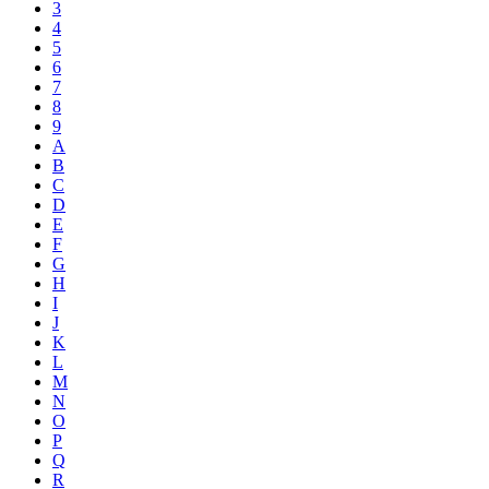
3
4
5
6
7
8
9
A
B
C
D
E
F
G
H
I
J
K
L
M
N
O
P
Q
R