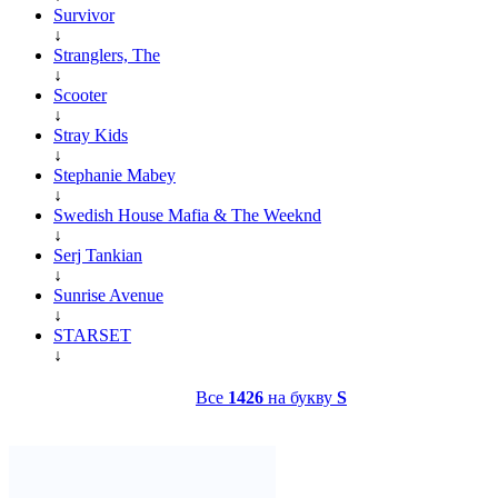
Survivor
↓
Stranglers, The
↓
Scooter
↓
Stray Kids
↓
Stephanie Mabey
↓
Swedish House Mafia & The Weeknd
↓
Serj Tankian
↓
Sunrise Avenue
↓
STARSET
↓
Все
1426
на букву
S