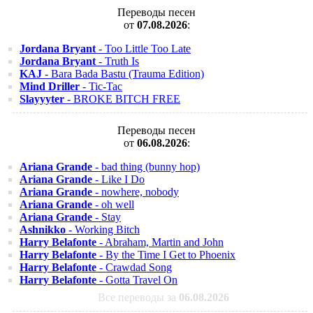
Переводы песен
от
07.08.2026
:
Jordana Bryant
- Too Little Too Late
Jordana Bryant
- Truth Is
KAJ
- Bara Bada Bastu (Trauma Edition)
Mind Driller
- Tic-Tac
Slayyyter
- BROKE BITCH FREE
Переводы песен
от
06.08.2026
:
Ariana Grande
- bad thing (bunny hop)
Ariana Grande
- Like I Do
Ariana Grande
- nowhere, nobody
Ariana Grande
- oh well
Ariana Grande
- Stay
Ashnikko
- Working Bitch
Harry Belafonte
- Abraham, Martin and John
Harry Belafonte
- By the Time I Get to Phoenix
Harry Belafonte
- Crawdad Song
Harry Belafonte
- Gotta Travel On
Все переводы за
06.08.2026