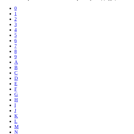
0
1
2
3
4
5
6
7
8
9
A
B
C
D
E
F
G
H
I
J
K
L
M
N