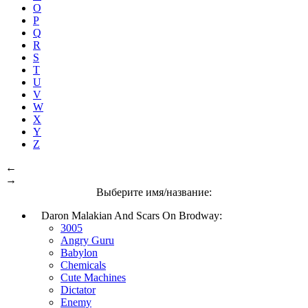
O
P
Q
R
S
T
U
V
W
X
Y
Z
←
→
Выберите имя/название:
Daron Malakian And Scars On Brodway:
3005
Angry Guru
Babylon
Chemicals
Cute Machines
Dictator
Enemy