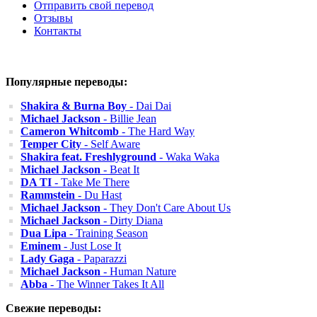
Отправить свой перевод
Отзывы
Контакты
Популярные переводы:
Shakira & Burna Boy
- Dai Dai
Michael Jackson
- Billie Jean
Cameron Whitcomb
- The Hard Way
Temper City
- Self Aware
Shakira feat. Freshlyground
- Waka Waka
Michael Jackson
- Beat It
DA TI
- Take Me There
Rammstein
- Du Hast
Michael Jackson
- They Don't Care About Us
Michael Jackson
- Dirty Diana
Dua Lipa
- Training Season
Eminem
- Just Lose It
Lady Gaga
- Paparazzi
Michael Jackson
- Human Nature
Abba
- The Winner Takes It All
Свежие переводы: