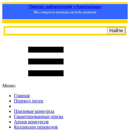
Лингво-лаборатория «Амальгама»
Мы стираем границы между языками
Меню:
Главная
Перевод песен
S
m
i
l
e
R
a
t
e
Призовые конкурсы
Гарантированные призы
Архив конкурсов
Коллекции переводов