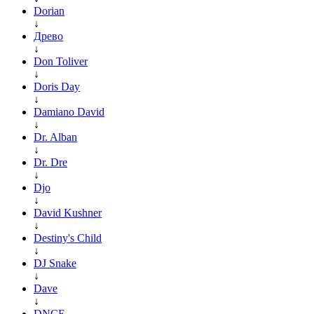
Dorian
↓
Древо
↓
Don Toliver
↓
Doris Day
↓
Damiano David
↓
Dr. Alban
↓
Dr. Dre
↓
Djo
↓
David Kushner
↓
Destiny's Child
↓
DJ Snake
↓
Dave
↓
DNCE