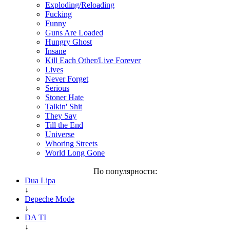
Exploding/Reloading
Fucking
Funny
Guns Are Loaded
Hungry Ghost
Insane
Kill Each Other/Live Forever
Lives
Never Forget
Serious
Stoner Hate
Talkin' Shit
They Say
Till the End
Universe
Whoring Streets
World Long Gone
По популярности:
Dua Lipa
↓
Depeche Mode
↓
DA TI
↓