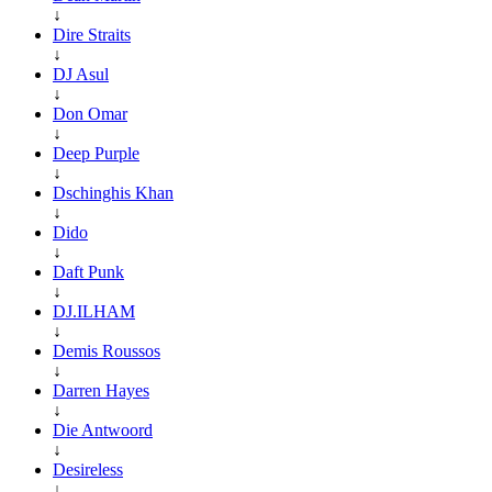
↓
Dire Straits
↓
DJ Asul
↓
Don Omar
↓
Deep Purple
↓
Dschinghis Khan
↓
Dido
↓
Daft Punk
↓
DJ.ILHAM
↓
Demis Roussos
↓
Darren Hayes
↓
Die Antwoord
↓
Desireless
↓