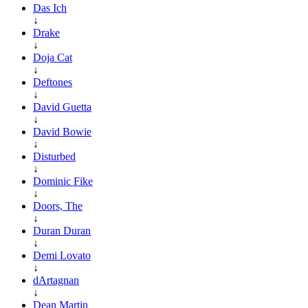
Das Ich
↓
Drake
↓
Doja Cat
↓
Deftones
↓
David Guetta
↓
David Bowie
↓
Disturbed
↓
Dominic Fike
↓
Doors, The
↓
Duran Duran
↓
Demi Lovato
↓
dArtagnan
↓
Dean Martin