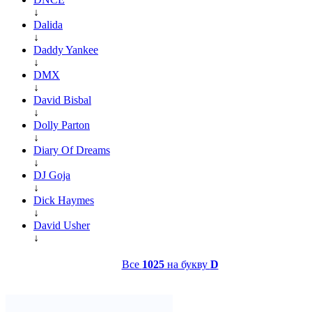
↓
Dalida
↓
Daddy Yankee
↓
DMX
↓
David Bisbal
↓
Dolly Parton
↓
Diary Of Dreams
↓
DJ Goja
↓
Dick Haymes
↓
David Usher
↓
Все
1025
на букву
D