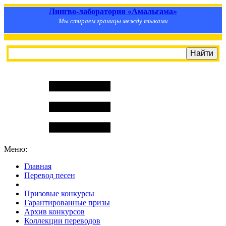
Лингво-лаборатория «Амальгама»
Мы стираем границы между языками
Меню:
Главная
Перевод песен
S
m
i
l
e
R
a
t
e
Призовые конкурсы
Гарантированные призы
Архив конкурсов
Коллекции переводов