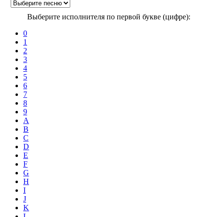
Выберите исполнителя по первой букве (цифре):
0
1
2
3
4
5
6
7
8
9
A
B
C
D
E
F
G
H
I
J
K
L