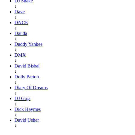
DJ Snake
↓
Dave
↓
DNCE
↓
Dalida
↓
Daddy Yankee
↓
DMX
↓
David Bisbal
↓
Dolly Parton
↓
Diary Of Dreams
↓
DJ Goja
↓
Dick Haymes
↓
David Usher
↓