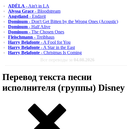
ADÉLA
- Ain't in LA
Alyssa Grace
- Bloodstream
Angstland
- Endzeit
Dominum
- Don't Get Bitten by the Wrong Ones (Acoustic)
Dominum
- Half Alive
Dominum
- The Chosen Ones
Fleischmann
- Treibhaus
Harry Belafonte
- A Fool for You
Harry Belafonte
- A Star in the East
Harry Belafonte
- Christmas Is Coming
Все переводы за
04.08.2026
Перевод текста песни
исполнителя (группы) Disney