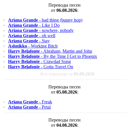
Переводы песен
от
06.08.2026
:
Ariana Grande
- bad thing (bunny hop)
Ariana Grande
- Like I Do
Ariana Grande
- nowhere, nobody
Ariana Grande
- oh well
Ariana Grande
- Stay
Ashnikko
- Working Bitch
Harry Belafonte
- Abraham, Martin and John
Harry Belafonte
- By the Time I Get to Phoenix
Harry Belafonte
- Crawdad Song
Harry Belafonte
- Gotta Travel On
Все переводы за
06.08.2026
Переводы песен
от
05.08.2026
:
Ariana Grande
- Freak
Ariana Grande
- Petal
Переводы песен
от
04.08.2026
: