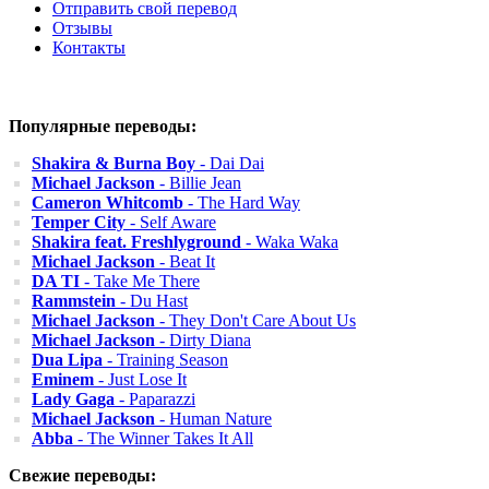
Отправить свой перевод
Отзывы
Контакты
Популярные переводы:
Shakira & Burna Boy
- Dai Dai
Michael Jackson
- Billie Jean
Cameron Whitcomb
- The Hard Way
Temper City
- Self Aware
Shakira feat. Freshlyground
- Waka Waka
Michael Jackson
- Beat It
DA TI
- Take Me There
Rammstein
- Du Hast
Michael Jackson
- They Don't Care About Us
Michael Jackson
- Dirty Diana
Dua Lipa
- Training Season
Eminem
- Just Lose It
Lady Gaga
- Paparazzi
Michael Jackson
- Human Nature
Abba
- The Winner Takes It All
Свежие переводы: