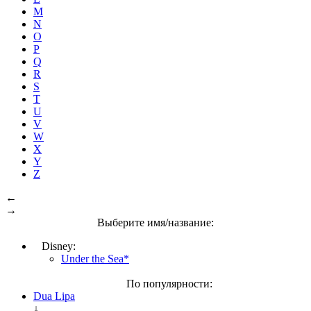
M
N
O
P
Q
R
S
T
U
V
W
X
Y
Z
←
→
Выберите имя/название:
Disney:
Under the Sea*
По популярности:
Dua Lipa
↓