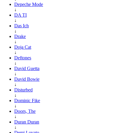
Depeche Mode
↓
DA TI
↓
Das Ich
↓
Drake
↓
Doja Cat
↓
Deftones
↓
David Guetta
↓
David Bowie
↓
Disturbed
↓
Dominic Fike
↓
Doors, The
↓
Duran Duran
↓
Demi Lovato