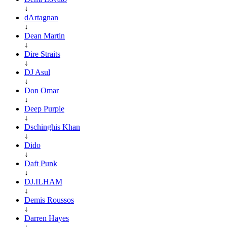
↓
dArtagnan
↓
Dean Martin
↓
Dire Straits
↓
DJ Asul
↓
Don Omar
↓
Deep Purple
↓
Dschinghis Khan
↓
Dido
↓
Daft Punk
↓
DJ.ILHAM
↓
Demis Roussos
↓
Darren Hayes