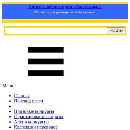
Лингво-лаборатория «Амальгама»
Мы стираем границы между языками
Меню:
Главная
Перевод песен
S
m
i
l
e
R
a
t
e
Призовые конкурсы
Гарантированные призы
Архив конкурсов
Коллекции переводов