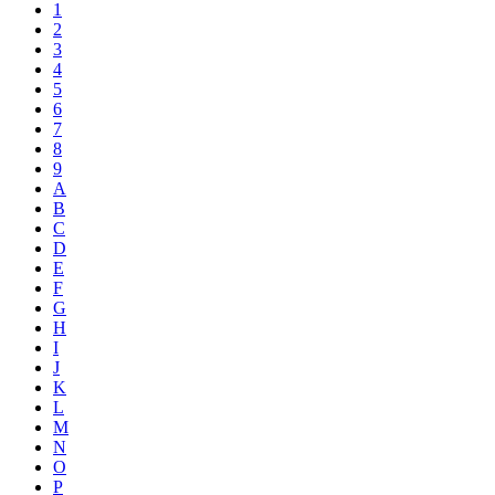
1
2
3
4
5
6
7
8
9
A
B
C
D
E
F
G
H
I
J
K
L
M
N
O
P