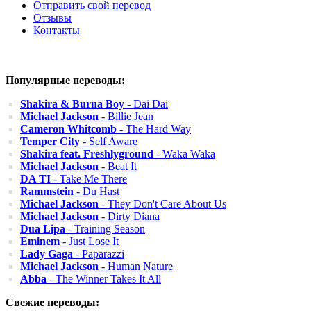
Отправить свой перевод
Отзывы
Контакты
Популярные переводы:
Shakira & Burna Boy
- Dai Dai
Michael Jackson
- Billie Jean
Cameron Whitcomb
- The Hard Way
Temper City
- Self Aware
Shakira feat. Freshlyground
- Waka Waka
Michael Jackson
- Beat It
DA TI
- Take Me There
Rammstein
- Du Hast
Michael Jackson
- They Don't Care About Us
Michael Jackson
- Dirty Diana
Dua Lipa
- Training Season
Eminem
- Just Lose It
Lady Gaga
- Paparazzi
Michael Jackson
- Human Nature
Abba
- The Winner Takes It All
Свежие переводы: