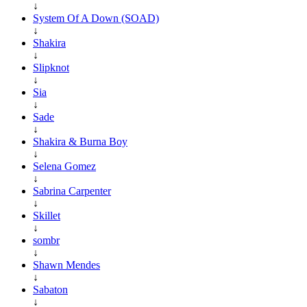
↓
System Of A Down (SOAD)
↓
Shakira
↓
Slipknot
↓
Sia
↓
Sade
↓
Shakira & Burna Boy
↓
Selena Gomez
↓
Sabrina Carpenter
↓
Skillet
↓
sombr
↓
Shawn Mendes
↓
Sabaton
↓