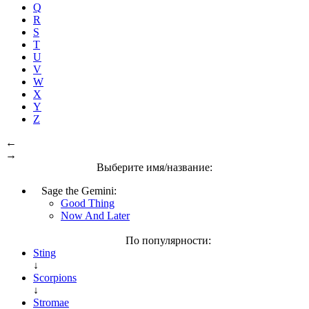
Q
R
S
T
U
V
W
X
Y
Z
←
→
Выберите имя/название:
Sage the Gemini:
Good Thing
Now And Later
По популярности:
Sting
↓
Scorpions
↓
Stromae