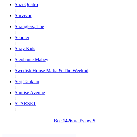
Suzi Quatro
↓
Survivor
↓
Stranglers, The
↓
Scooter
↓
Stray Kids
↓
Stephanie Mabey
↓
Swedish House Mafia & The Weeknd
↓
Serj Tankian
↓
Sunrise Avenue
↓
STARSET
↓
Все
1426
на букву
S