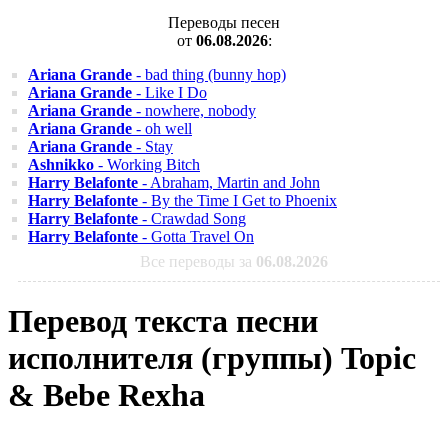
Переводы песен
от
06.08.2026
:
Ariana Grande
- bad thing (bunny hop)
Ariana Grande
- Like I Do
Ariana Grande
- nowhere, nobody
Ariana Grande
- oh well
Ariana Grande
- Stay
Ashnikko
- Working Bitch
Harry Belafonte
- Abraham, Martin and John
Harry Belafonte
- By the Time I Get to Phoenix
Harry Belafonte
- Crawdad Song
Harry Belafonte
- Gotta Travel On
Все переводы за
06.08.2026
Перевод текста песни
исполнителя (группы) Topic
& Bebe Rexha