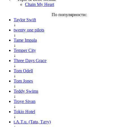
Chain My Heart
По популярности:
Taylor Swift
↓
twenty one pilots
↓
Tame Impala
↓
Temper City
↓
Three Days Grace
↓
Tom Odell
↓
Tom Jones
↓
Teddy Swims
↓
Troye Sivan
↓
Tokio Hotel
↓
t.A.T.u. (Tatu, Тату)
↓