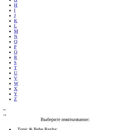
H
I
J
K
L
M
N
O
P
Q
R
S
T
U
V
W
X
Y
Z
←
→
Выберите имя/название:
Topic & Bebe Rexha: