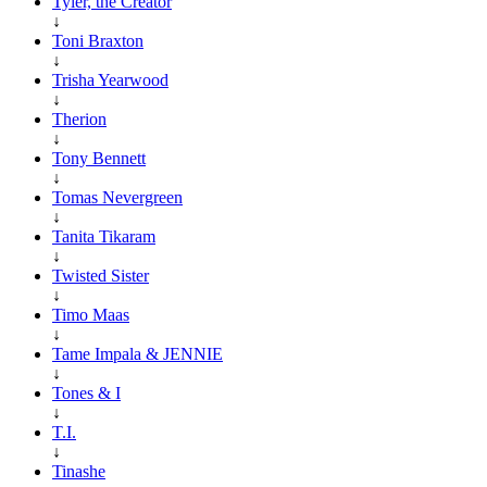
Tyler, the Creator
↓
Toni Braxton
↓
Trisha Yearwood
↓
Therion
↓
Tony Bennett
↓
Tomas Nevergreen
↓
Tanita Tikaram
↓
Twisted Sister
↓
Timo Maas
↓
Tame Impala & JENNIE
↓
Tones & I
↓
T.I.
↓
Tinashe