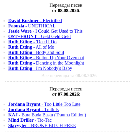
Переводы песен
от
08.08.2026
:
David Kushner
- Electrified
Faouzia
- UNETHICAL
Jessie Ware
- I Could Get Used to This
OST+FRONT
- Geld Geld Geld
Ruth Etting
- 'Deed I Do
Ruth Etting
- All of Me
Ruth Etting
- Body and Soul
Ruth Etting
- Button Up Your Overcoat
Ruth Etting
- Dancing in the Moonlight
Ruth Etting
- I'm Nobody's Baby
Все переводы за
08.08.2026
Переводы песен
от
07.08.2026
:
Jordana Bryant
- Too Little Too Late
Jordana Bryant
- Truth Is
KAJ
- Bara Bada Bastu (Trauma Edition)
Mind Driller
- Tic-Tac
Slayyyter
- BROKE BITCH FREE