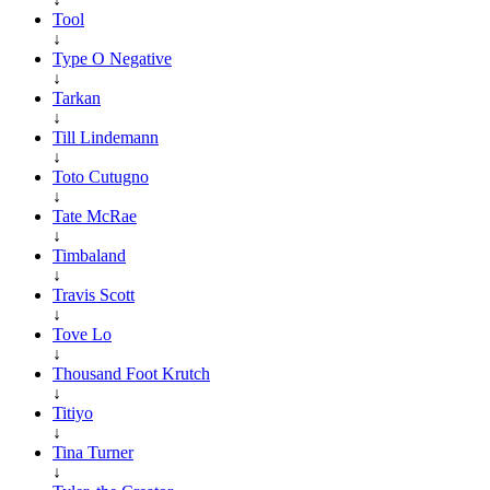
Tool
↓
Type O Negative
↓
Tarkan
↓
Till Lindemann
↓
Toto Cutugno
↓
Tate McRae
↓
Timbaland
↓
Travis Scott
↓
Tove Lo
↓
Thousand Foot Krutch
↓
Titiyo
↓
Tina Turner
↓