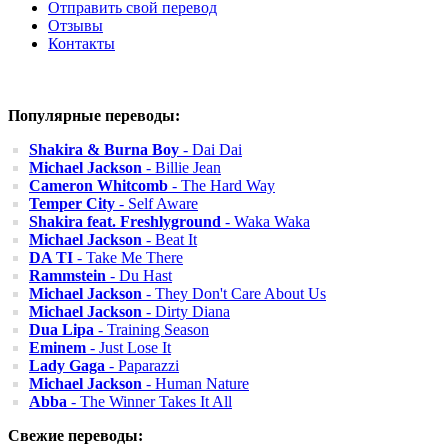
Отправить свой перевод
Отзывы
Контакты
Популярные переводы:
Shakira & Burna Boy
- Dai Dai
Michael Jackson
- Billie Jean
Cameron Whitcomb
- The Hard Way
Temper City
- Self Aware
Shakira feat. Freshlyground
- Waka Waka
Michael Jackson
- Beat It
DA TI
- Take Me There
Rammstein
- Du Hast
Michael Jackson
- They Don't Care About Us
Michael Jackson
- Dirty Diana
Dua Lipa
- Training Season
Eminem
- Just Lose It
Lady Gaga
- Paparazzi
Michael Jackson
- Human Nature
Abba
- The Winner Takes It All
Свежие переводы: