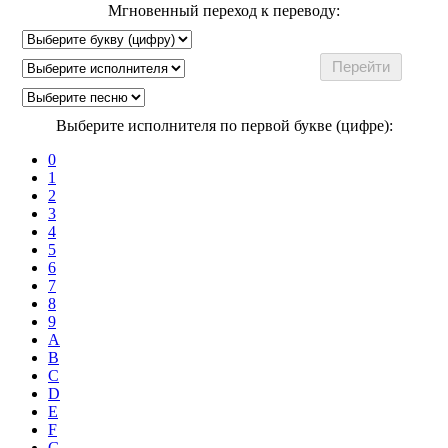
Мгновенный переход к переводу:
Выберите исполнителя по первой букве (цифре):
0
1
2
3
4
5
6
7
8
9
A
B
C
D
E
F
G