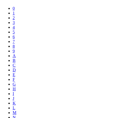
0
1
2
3
4
5
6
7
8
9
A
B
C
D
E
F
G
H
I
J
K
L
M
N