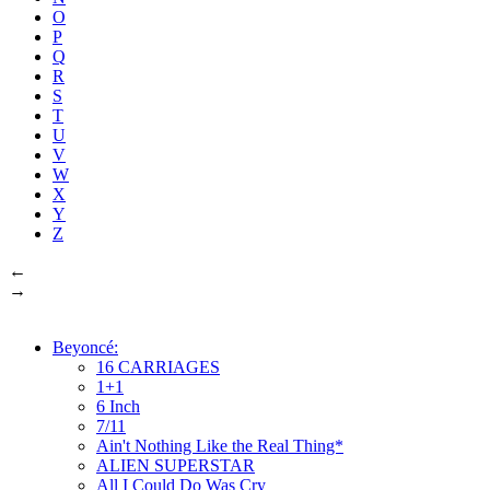
O
P
Q
R
S
T
U
V
W
X
Y
Z
←
→
Beyoncé:
16 CARRIAGES
1+1
6 Inch
7/11
Ain't Nothing Like the Real Thing*
ALIEN SUPERSTAR
All I Could Do Was Cry