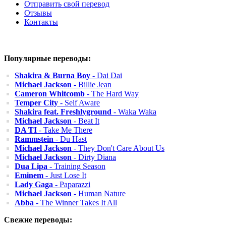
Отправить свой перевод
Отзывы
Контакты
Популярные переводы:
Shakira & Burna Boy
- Dai Dai
Michael Jackson
- Billie Jean
Cameron Whitcomb
- The Hard Way
Temper City
- Self Aware
Shakira feat. Freshlyground
- Waka Waka
Michael Jackson
- Beat It
DA TI
- Take Me There
Rammstein
- Du Hast
Michael Jackson
- They Don't Care About Us
Michael Jackson
- Dirty Diana
Dua Lipa
- Training Season
Eminem
- Just Lose It
Lady Gaga
- Paparazzi
Michael Jackson
- Human Nature
Abba
- The Winner Takes It All
Свежие переводы: