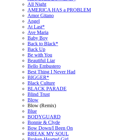
All Night
AMERICA HAS a PROBLEM
Amor Gitano
Angel
At Last*
Ave Maria
Baby Boy
Back to Black*
Back Up
Be with You
Beautiful Liar
Bello Embustero
Best Thing I Never Had
BIGGER*
Black Culture
BLACK PARADE
Blind Trust
Blow
Blow (Remix)
Blue
BODYGUARD
Bonnie & Clyde
Bow Down/I Been On
BREAK MY SOUL
Broken-Hearted Girl