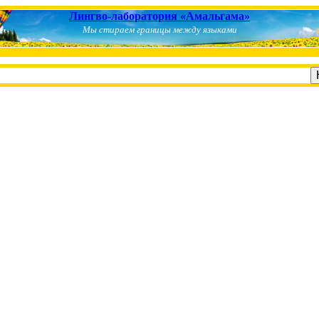
Лингво-лаборатория «Амальгама»
Мы стираем границы между языками