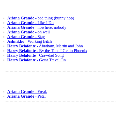
Ariana Grande
- bad thing (bunny hop)
Ariana Grande
- Like I Do
Ariana Grande
- nowhere, nobody
Ariana Grande
- oh well
Ariana Grande
- Stay
Ashnikko
- Working Bitch
Harry Belafonte
- Abraham, Martin and John
Harry Belafonte
- By the Time I Get to Phoenix
Harry Belafonte
- Crawdad Song
Harry Belafonte
- Gotta Travel On
Ariana Grande
- Freak
Ariana Grande
- Petal