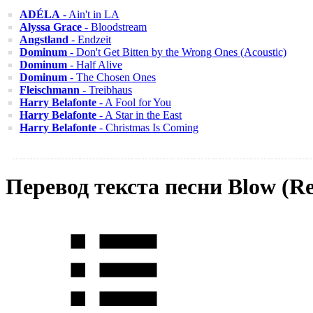
ADÉLA
- Ain't in LA
Alyssa Grace
- Bloodstream
Angstland
- Endzeit
Dominum
- Don't Get Bitten by the Wrong Ones (Acoustic)
Dominum
- Half Alive
Dominum
- The Chosen Ones
Fleischmann
- Treibhaus
Harry Belafonte
- A Fool for You
Harry Belafonte
- A Star in the East
Harry Belafonte
- Christmas Is Coming
Перевод текста песни Blow (R