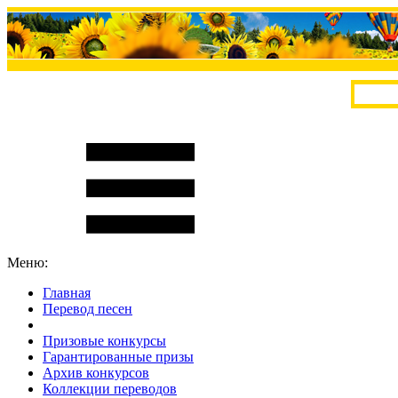
Меню:
Главная
Перевод песен
S
m
i
l
e
R
a
t
e
Призовые конкурсы
Гарантированные призы
Архив конкурсов
Коллекции переводов