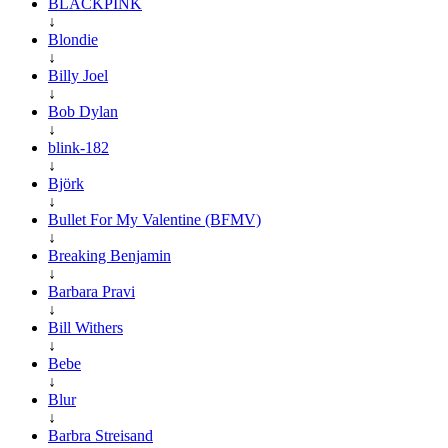
BLACKPINK
↓
Blondie
↓
Billy Joel
↓
Bob Dylan
↓
blink-182
↓
Björk
↓
Bullet For My Valentine (BFMV)
↓
Breaking Benjamin
↓
Barbara Pravi
↓
Bill Withers
↓
Bebe
↓
Blur
↓
Barbra Streisand