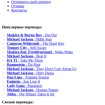
Отправить свой перевод
Отзывы
Контакты
Популярные переводы:
Shakira & Burna Boy
- Dai Dai
Michael Jackson
- Billie Jean
Cameron Whitcomb
- The Hard Way
Temper City
- Self Aware
Shakira feat. Freshlyground
- Waka Waka
Michael Jackson
- Beat It
DA TI
- Take Me There
Rammstein
- Du Hast
Michael Jackson
- They Don't Care About Us
Michael Jackson
- Dirty Diana
Dua Lipa
- Training Season
Eminem
- Just Lose It
Lady Gaga
- Paparazzi
Michael Jackson
- Human Nature
Abba
- The Winner Takes It All
Свежие переводы: