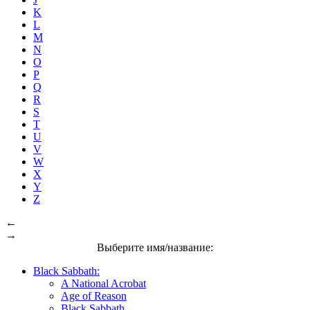
K
L
M
N
O
P
Q
R
S
T
U
V
W
X
Y
Z
←
→
Выберите имя/название:
Black Sabbath:
A National Acrobat
Age of Reason
Black Sabbath