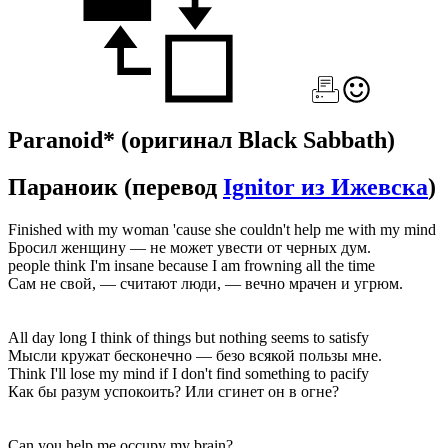
Paranoid*
(оригинал Black Sabbath)
Параноик
(перевод
Ignitor из Ижевска
)
Finished with my woman 'cause she couldn't help me with my mind
Бросил женщину — не может увести от черных дум.
people think I'm insane because I am frowning all the time
Сам не свой, — считают люди, — вечно мрачен и угрюм.
All day long I think of things but nothing seems to satisfy
Мысли кружат бесконечно — безо всякой пользы мне.
Think I'll lose my mind if I don't find something to pacify
Как бы разум успокоить? Или сгинет он в огне?
Can you help me occupy my brain?