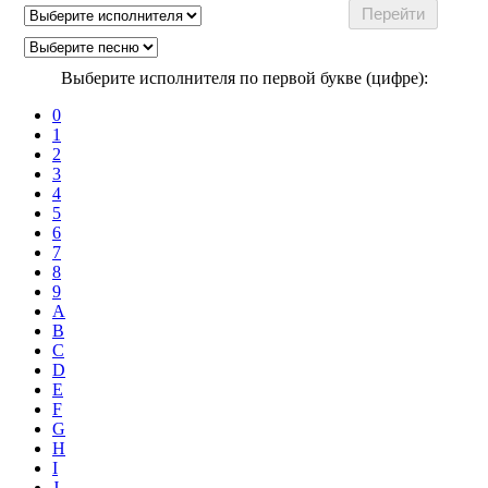
Выберите исполнителя по первой букве (цифре):
0
1
2
3
4
5
6
7
8
9
A
B
C
D
E
F
G
H
I
J