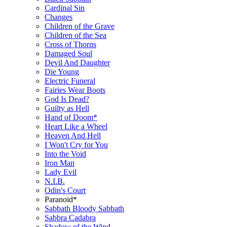
Cardinal Sin
Changes
Children of the Grave
Children of the Sea
Cross of Thorns
Damaged Soul
Devil And Daughter
Die Young
Electric Funeral
Fairies Wear Boots
God Is Dead?
Guilty as Hell
Hand of Doom*
Heart Like a Wheel
Heaven And Hell
I Won't Cry for You
Into the Void
Iron Man
Lady Evil
N.I.B.
Odin's Court
Paranoid*
Sabbath Bloody Sabbath
Sabbra Cadabra
Shadow of the Wind