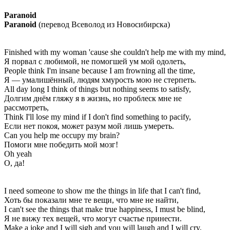
Paranoid
Paranoid
(перевод Всеволод из Новосибирска)
Finished with my woman 'cause she couldn't help me with my mind,
Я порвал с любимой, не помогшей ум мой одолеть,
People think I'm insane because I am frowning all the time,
Я — умалишённый, людям хмурость мою не стерпеть.
All day long I think of things but nothing seems to satisfy,
Долгим днём гляжу я в жизнь, но проблеск мне не
рассмотреть,
Think I'll lose my mind if I don't find something to pacify,
Если нет покоя, может разум мой лишь умереть.
Can you help me occupy my brain?
Помоги мне победить мой мозг!
Oh yeah
О, да!
I need someone to show me the things in life that I can't find,
Хоть бы показали мне те вещи, что мне не найти,
I can't see the things that make true happiness, I must be blind,
Я не вижу тех вещей, что могут счастье принести.
Make a joke and I will sigh and you will laugh and I will cry,