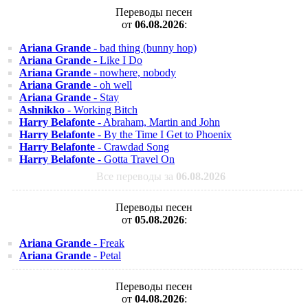
Переводы песен
от
06.08.2026
:
Ariana Grande
- bad thing (bunny hop)
Ariana Grande
- Like I Do
Ariana Grande
- nowhere, nobody
Ariana Grande
- oh well
Ariana Grande
- Stay
Ashnikko
- Working Bitch
Harry Belafonte
- Abraham, Martin and John
Harry Belafonte
- By the Time I Get to Phoenix
Harry Belafonte
- Crawdad Song
Harry Belafonte
- Gotta Travel On
Все переводы за
06.08.2026
Переводы песен
от
05.08.2026
:
Ariana Grande
- Freak
Ariana Grande
- Petal
Переводы песен
от
04.08.2026
: