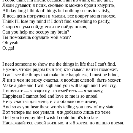
Люди думают, я псих, сколько ж можно брови хмурить,
All day long I think of things but nothing seems to satisfy,
Я весь день погружен в мысли, все вокруг меня плохое,
Think I'll lose my mind if I don't find something to pacify,
Скоро я с ума сойду, если не найду покоя,
Can you help me occupy my brain?
Ты поможешь обуздать мой мозг?
Oh yeah
О, да!
I need someone to show me the things in life that I can't find,
Нужно, чтобы рядом был тот, кто смысл найти поможет,
I can't see the things that make true happiness, I must be blind,
Я ни в чем не вижу счастья, я вообще слепой, быть может,
Make a joke and I will sigh and you will laugh and I will cry,
Пошутите — я вздохну, а засмейтесь — я заплачу,
Happiness I cannot feel and love to me is so unreal
Нету счастья для меня, и с любовью все иначе,
And so as you hear these words telling you now of my state
Вот теперь вы все узнали, я ж добавлю лишь по теме,
I tell you to enjoy life I wish I could but it's too late
Наслаждайтесь своей жизнью, и я б хотел, но вышло время.