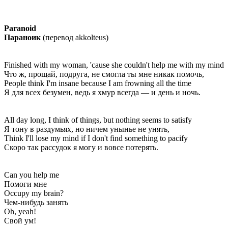
Paranoid
Параноик
(перевод akkolteus)
Finished with my woman, 'cause she couldn't help me with my mind
Что ж, прощай, подруга, не смогла ты мне никак помочь,
People think I'm insane because I am frowning all the time
Я для всех безумен, ведь я хмур всегда — и день и ночь.
All day long, I think of things, but nothing seems to satisfy
Я тону в раздумьях, но ничем унынье не унять,
Think I'll lose my mind if I don't find something to pacify
Скоро так рассудок я могу и вовсе потерять.
Can you help me
Помоги мне
Occupy my brain?
Чем-нибудь занять
Oh, yeah!
Свой ум!