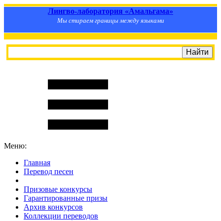
Лингво-лаборатория «Амальгама»
Мы стираем границы между языками
Меню:
Главная
Перевод песен
S
m
i
l
e
R
a
t
e
Призовые конкурсы
Гарантированные призы
Архив конкурсов
Коллекции переводов