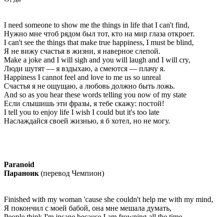
I need someone to show me the things in life that I can't find,
Нужно мне чтоб рядом был тот, кто на мир глаза откроет.
I can't see the things that make true happiness, I must be blind,
Я не вижу счастья в жизни, я наверное слепой.
Make a joke and I will sigh and you will laugh and I will cry,
Люди шутят — я вздыхаю, а смеются — плачу я.
Happiness I cannot feel and love to me us so unreal
Счастья я не ощущаю, а любовь должно быть ложь.
And so as you hear these words telling you now of my state
Если слышишь эти фразы, я тебе скажу: постой!
I tell you to enjoy life I wish I could but it's too late
Наслаждайся своей жизнью, я б хотел, но не могу.
Paranoid
Параноик
(перевод Чемпион)
Finished with my woman 'cause she couldn't help me with my mind,
Я покончил с моей бабой, она мне мешала думать,
People think I'm insane because I am frowning all the time,