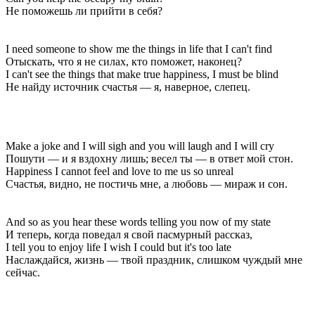
Не поможешь ли прийти в себя?
I need someone to show me the things in life that I can't find
Отыскать, что я не силах, кто поможет, наконец?
I can't see the things that make true happiness, I must be blind
Не найду источник счастья — я, наверное, слепец.
Make a joke and I will sigh and you will laugh and I will cry
Пошути — и я вздохну лишь; весел ты — в ответ мой стон.
Happiness I cannot feel and love to me us so unreal
Счастья, видно, не постичь мне, а любовь — мираж и сон.
And so as you hear these words telling you now of my state
И теперь, когда поведал я свой пасмурный рассказ,
I tell you to enjoy life I wish I could but it's too late
Наслаждайся, жизнь — твой праздник, слишком чуждый мне
сейчас.