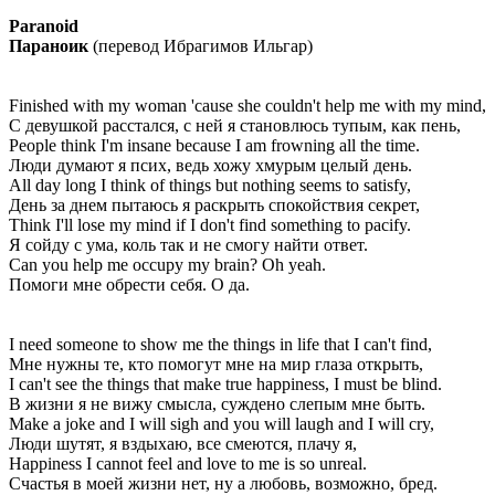
Paranoid
Параноик
(перевод Ибрагимов Ильгар)
Finished with my woman 'cause she couldn't help me with my mind,
С девушкой расстался, с ней я становлюсь тупым, как пень,
People think I'm insane because I am frowning all the time.
Люди думают я псих, ведь хожу хмурым целый день.
All day long I think of things but nothing seems to satisfy,
День за днем пытаюсь я раскрыть спокойствия секрет,
Think I'll lose my mind if I don't find something to pacify.
Я сойду с ума, коль так и не смогу найти ответ.
Can you help me occupy my brain? Oh yeah.
Помоги мне обрести себя. О да.
I need someone to show me the things in life that I can't find,
Мне нужны те, кто помогут мне на мир глаза открыть,
I can't see the things that make true happiness, I must be blind.
В жизни я не вижу смысла, суждено слепым мне быть.
Make a joke and I will sigh and you will laugh and I will cry,
Люди шутят, я вздыхаю, все смеются, плачу я,
Happiness I cannot feel and love to me is so unreal.
Счастья в моей жизни нет, ну а любовь, возможно, бред.