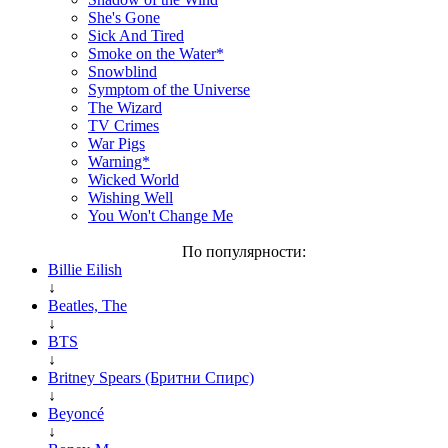
She's Gone
Sick And Tired
Smoke on the Water*
Snowblind
Symptom of the Universe
The Wizard
TV Crimes
War Pigs
Warning*
Wicked World
Wishing Well
You Won't Change Me
По популярности:
Billie Eilish
↓
Beatles, The
↓
BTS
↓
Britney Spears (Бритни Спирс)
↓
Beyoncé
↓