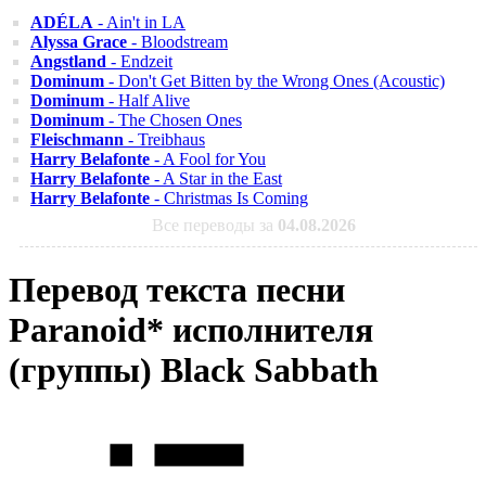
ADÉLA
- Ain't in LA
Alyssa Grace
- Bloodstream
Angstland
- Endzeit
Dominum
- Don't Get Bitten by the Wrong Ones (Acoustic)
Dominum
- Half Alive
Dominum
- The Chosen Ones
Fleischmann
- Treibhaus
Harry Belafonte
- A Fool for You
Harry Belafonte
- A Star in the East
Harry Belafonte
- Christmas Is Coming
Все переводы за
04.08.2026
Перевод текста песни
Paranoid* исполнителя
(группы) Black Sabbath