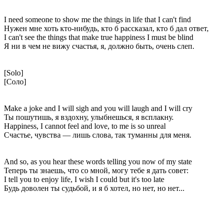
I need someone to show me the things in life that I can't find
Нужен мне хоть кто-нибудь, кто б рассказал, кто б дал ответ,
I can't see the things that make true happiness I must be blind
Я ни в чем не вижу счастья, я, должно быть, очень слеп.
[Solo]
[Соло]
Make a joke and I will sigh and you will laugh and I will cry
Ты пошутишь, я вздохну, улыбнешься, я всплакну.
Happiness, I cannot feel and love, to me is so unreal
Счастье, чувства — лишь слова, так туманны для меня.
And so, as you hear these words telling you now of my state
Теперь ты знаешь, что со мной, могу тебе я дать совет:
I tell you to enjoy life, I wish I could but it's too late
Будь доволен ты судьбой, и я б хотел, но нет, но нет...