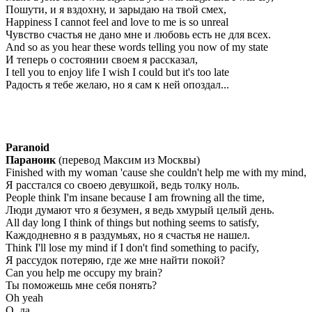
Пошути, и я вздохну, и зарыдаю на твой смех,
Happiness I cannot feel and love to me is so unreal
Чувство счастья не дано мне и любовь есть не для всех.
And so as you hear these words telling you now of my state
И теперь о состоянии своем я рассказал,
I tell you to enjoy life I wish I could but it's too late
Радость я тебе желаю, но я сам к ней опоздал...
Paranoid
Параноик
(перевод Максим из Москвы)
Finished with my woman 'cause she couldn't help me with my mind,
Я расстался со своею девушкой, ведь толку ноль.
People think I'm insane because I am frowning all the time,
Люди думают что я безумен, я ведь хмурый целый день.
All day long I think of things but nothing seems to satisfy,
Каждодневно я в раздумьях, но я счастья не нашел.
Think I'll lose my mind if I don't find something to pacify,
Я рассудок потеряю, где же мне найти покой?
Can you help me occupy my brain?
Ты поможешь мне себя понять?
Oh yeah
О, да