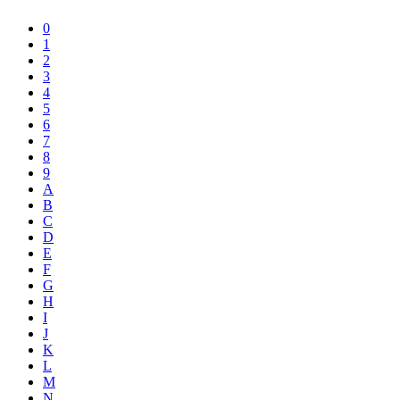
0
1
2
3
4
5
6
7
8
9
A
B
C
D
E
F
G
H
I
J
K
L
M
N