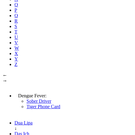
O
P
Q
R
S
T
U
V
W
X
Y
Z
←
→
Dengue Fever:
Sober Driver
Tiger Phone Card
Dua Lipa
↓
Das Ich