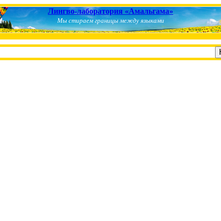
Лингво-лаборатория «Амальгама»
Мы стираем границы между языками