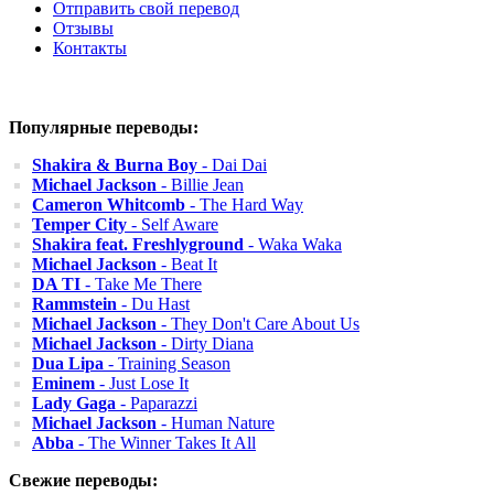
Отправить свой перевод
Отзывы
Контакты
Популярные переводы:
Shakira & Burna Boy
- Dai Dai
Michael Jackson
- Billie Jean
Cameron Whitcomb
- The Hard Way
Temper City
- Self Aware
Shakira feat. Freshlyground
- Waka Waka
Michael Jackson
- Beat It
DA TI
- Take Me There
Rammstein
- Du Hast
Michael Jackson
- They Don't Care About Us
Michael Jackson
- Dirty Diana
Dua Lipa
- Training Season
Eminem
- Just Lose It
Lady Gaga
- Paparazzi
Michael Jackson
- Human Nature
Abba
- The Winner Takes It All
Свежие переводы: