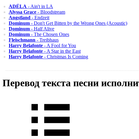
ADÉLA
- Ain't in LA
Alyssa Grace
- Bloodstream
Angstland
- Endzeit
Dominum
- Don't Get Bitten by the Wrong Ones (Acoustic)
Dominum
- Half Alive
Dominum
- The Chosen Ones
Fleischmann
- Treibhaus
Harry Belafonte
- A Fool for You
Harry Belafonte
- A Star in the East
Harry Belafonte
- Christmas Is Coming
Перевод текста песни исполни