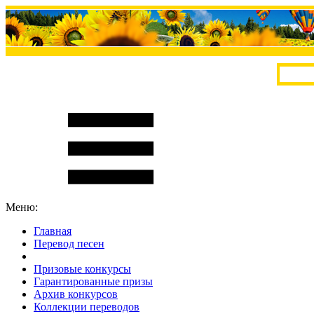
Меню:
Главная
Перевод песен
S
m
i
l
e
R
a
t
e
Призовые конкурсы
Гарантированные призы
Архив конкурсов
Коллекции переводов