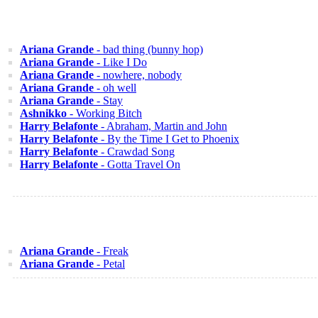
Ariana Grande
- bad thing (bunny hop)
Ariana Grande
- Like I Do
Ariana Grande
- nowhere, nobody
Ariana Grande
- oh well
Ariana Grande
- Stay
Ashnikko
- Working Bitch
Harry Belafonte
- Abraham, Martin and John
Harry Belafonte
- By the Time I Get to Phoenix
Harry Belafonte
- Crawdad Song
Harry Belafonte
- Gotta Travel On
Ariana Grande
- Freak
Ariana Grande
- Petal