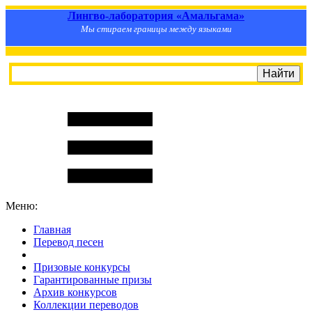
Лингво-лаборатория «Амальгама»
Мы стираем границы между языками
Меню:
Главная
Перевод песен
S
m
i
l
e
R
a
t
e
Призовые конкурсы
Гарантированные призы
Архив конкурсов
Коллекции переводов