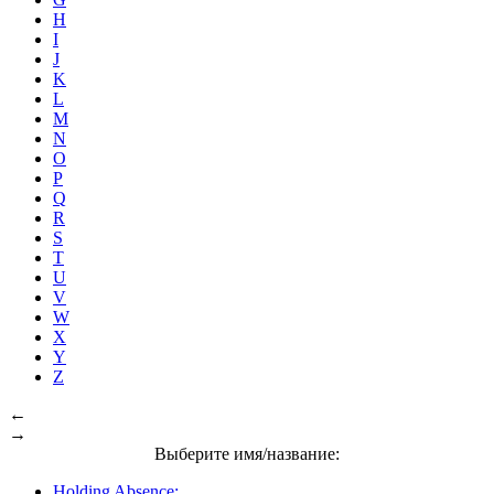
H
I
J
K
L
M
N
O
P
Q
R
S
T
U
V
W
X
Y
Z
←
→
Выберите имя/название:
Holding Absence: