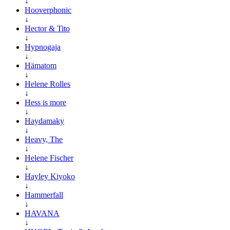
↓
Hooverphonic
↓
Hector & Tito
↓
Hypnogaja
↓
Hämatom
↓
Helene Rolles
↓
Hess is more
↓
Haydamaky
↓
Heavy, The
↓
Helene Fischer
↓
Hayley Kiyoko
↓
Hammerfall
↓
HAVANA
↓