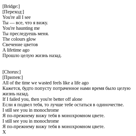
[Bridge:]
[Переход:]
You're all I see
Ты — все, что я вижу.
You're haunting me
Ты преследуешь меня.
The colours glow
Свечение цветов
A lifetime ago
Прошло целую жизнь назад.
[Chorus:]
[Припев:]
All of the time we wasted feels like a life ago
Кажется, будто попусту потраченное нами время было целую
жизнь назад.
If I failed you, then you're better off alone
Если я подвел тебя, то лучше тебе остаться в одиночестве.
I still see you in monochrome
Я по-прежнему вижу тебя в монохромном цвете.
I still see you in monochrome
Я по-прежнему вижу тебя в монохромном цвете.
Х