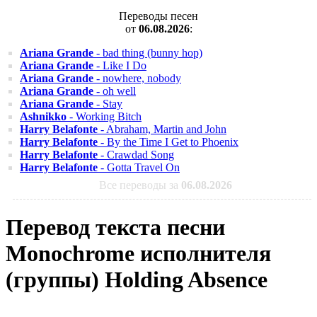
Переводы песен
от
06.08.2026
:
Ariana Grande
- bad thing (bunny hop)
Ariana Grande
- Like I Do
Ariana Grande
- nowhere, nobody
Ariana Grande
- oh well
Ariana Grande
- Stay
Ashnikko
- Working Bitch
Harry Belafonte
- Abraham, Martin and John
Harry Belafonte
- By the Time I Get to Phoenix
Harry Belafonte
- Crawdad Song
Harry Belafonte
- Gotta Travel On
Все переводы за
06.08.2026
Перевод текста песни
Monochrome исполнителя
(группы) Holding Absence