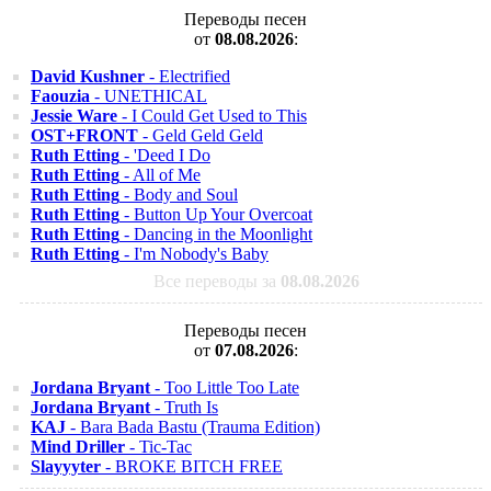
Переводы песен
от
08.08.2026
:
David Kushner
- Electrified
Faouzia
- UNETHICAL
Jessie Ware
- I Could Get Used to This
OST+FRONT
- Geld Geld Geld
Ruth Etting
- 'Deed I Do
Ruth Etting
- All of Me
Ruth Etting
- Body and Soul
Ruth Etting
- Button Up Your Overcoat
Ruth Etting
- Dancing in the Moonlight
Ruth Etting
- I'm Nobody's Baby
Все переводы за
08.08.2026
Переводы песен
от
07.08.2026
:
Jordana Bryant
- Too Little Too Late
Jordana Bryant
- Truth Is
KAJ
- Bara Bada Bastu (Trauma Edition)
Mind Driller
- Tic-Tac
Slayyyter
- BROKE BITCH FREE