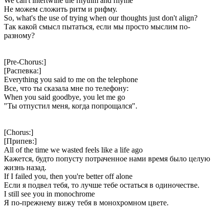
We can't intertwine the rhythm and rhyme
Не можем сложить ритм и рифму.
So, what's the use of trying when our thoughts just don't align?
Так какой смысл пытаться, если мы просто мыслим по-
разному?
[Pre-Chorus:]
[Распевка:]
Everything you said to me on the telephone
Все, что ты сказала мне по телефону:
When you said goodbye, you let me go
"Ты отпустил меня, когда попрощался".
[Chorus:]
[Припев:]
All of the time we wasted feels like a life ago
Кажется, будто попусту потраченное нами время было целую
жизнь назад.
If I failed you, then you're better off alone
Если я подвел тебя, то лучше тебе остаться в одиночестве.
I still see you in monochrome
Я по-прежнему вижу тебя в монохромном цвете.