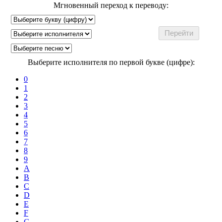
Мгновенный переход к переводу:
Выберите исполнителя по первой букве (цифре):
0
1
2
3
4
5
6
7
8
9
A
B
C
D
E
F
G