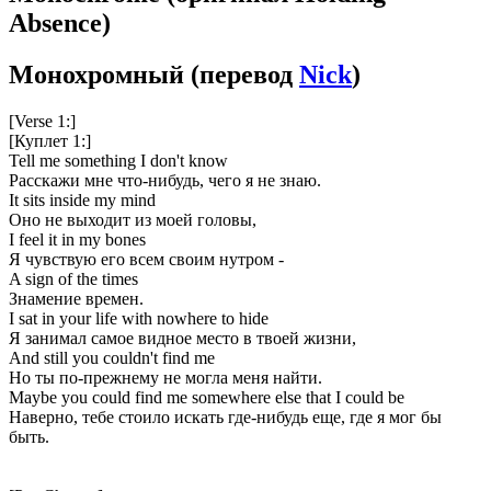
Absence)
Монохромный
(перевод
Nick
)
[Verse 1:]
[Куплет 1:]
Tell me something I don't know
Расскажи мне что-нибудь, чего я не знаю.
It sits inside my mind
Оно не выходит из моей головы,
I feel it in my bones
Я чувствую его всем своим нутром -
A sign of the times
Знамение времен.
I sat in your life with nowhere to hide
Я занимал самое видное место в твоей жизни,
And still you couldn't find me
Но ты по-прежнему не могла меня найти.
Maybe you could find me somewhere else that I could be
Наверно, тебе стоило искать где-нибудь еще, где я мог бы
быть.