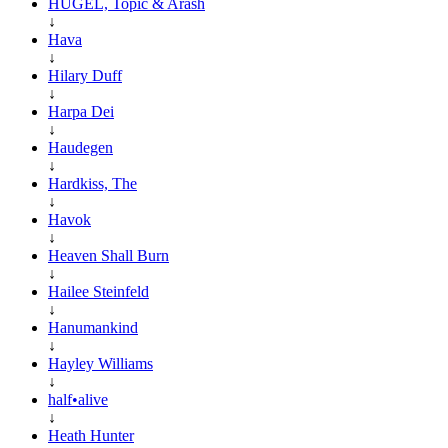
HUGEL, Topic & Arash
↓
Hava
↓
Hilary Duff
↓
Harpa Dei
↓
Haudegen
↓
Hardkiss, The
↓
Havok
↓
Heaven Shall Burn
↓
Hailee Steinfeld
↓
Hanumankind
↓
Hayley Williams
↓
half•alive
↓
Heath Hunter