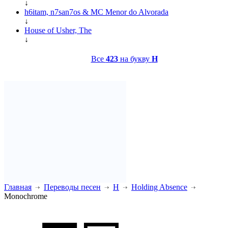
↓
h6itam, n7san7os & MC Menor do Alvorada
↓
House of Usher, The
↓
Все
423
на букву
H
Главная
Переводы песен
H
Holding Absence
Monochrome