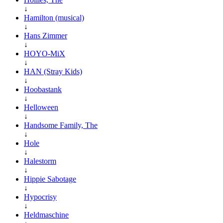
↓
Hamilton (musical)
↓
Hans Zimmer
↓
HOYO-MiX
↓
HAN (Stray Kids)
↓
Hoobastank
↓
Helloween
↓
Handsome Family, The
↓
Hole
↓
Halestorm
↓
Hippie Sabotage
↓
Hypocrisy
↓
Heldmaschine