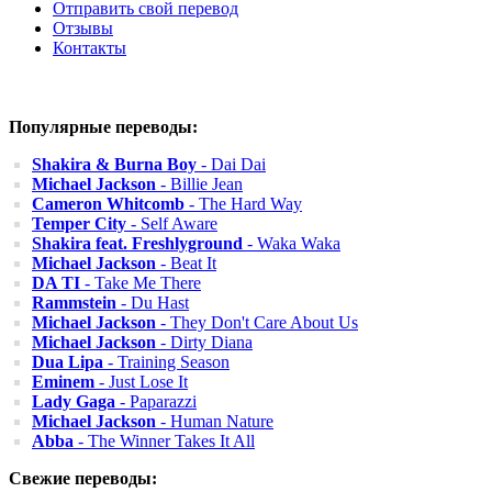
Отправить свой перевод
Отзывы
Контакты
Популярные переводы:
Shakira & Burna Boy
- Dai Dai
Michael Jackson
- Billie Jean
Cameron Whitcomb
- The Hard Way
Temper City
- Self Aware
Shakira feat. Freshlyground
- Waka Waka
Michael Jackson
- Beat It
DA TI
- Take Me There
Rammstein
- Du Hast
Michael Jackson
- They Don't Care About Us
Michael Jackson
- Dirty Diana
Dua Lipa
- Training Season
Eminem
- Just Lose It
Lady Gaga
- Paparazzi
Michael Jackson
- Human Nature
Abba
- The Winner Takes It All
Свежие переводы: