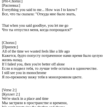
[Pre-Chorus:]
[Распевка:]
Everything you said to me... How was I to know?
Все, что ты сказала: "Откуда мне было знать,
That when you said goodbye, you let me go
Что ты отпустил меня, когда попрощался?"
[Chorus:]
[Припев:]
All of the time we wasted feels like a life ago
Кажется, будто попусту потраченное нами время было целую
жизнь назад.
If I failed you, then you're better off alone
Если я подвел тебя, то лучше тебе остаться в одиночестве.
I still see you in monochrome
Я по-прежнему вижу тебя в монохромном цвете.
[Verse 2:]
[Куплет 2:]
We're stuck in a place and time
Мы застряли в пространстве и времени,