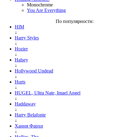
Monochrome
You Are Everything
По популярности:
HIM
↓
Harry Styles
↓
Hozier
↓
Halsey
↓
Hollywood Undead
↓
Hurts
↓
HUGEL, Ultra Nate, Imael Angel
↓
Haddaway
↓
Harry Belafonte
↓
Хания Фархи
↓
Hollies, The