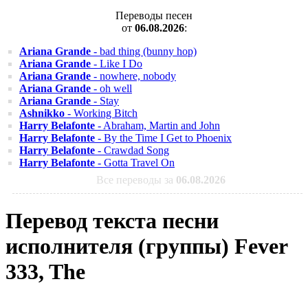
Переводы песен
от
06.08.2026
:
Ariana Grande
- bad thing (bunny hop)
Ariana Grande
- Like I Do
Ariana Grande
- nowhere, nobody
Ariana Grande
- oh well
Ariana Grande
- Stay
Ashnikko
- Working Bitch
Harry Belafonte
- Abraham, Martin and John
Harry Belafonte
- By the Time I Get to Phoenix
Harry Belafonte
- Crawdad Song
Harry Belafonte
- Gotta Travel On
Все переводы за
06.08.2026
Перевод текста песни
исполнителя (группы) Fever
333, The