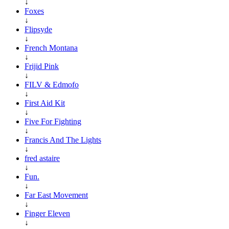
↓
Foxes
↓
Flipsyde
↓
French Montana
↓
Frijid Pink
↓
FILV & Edmofo
↓
First Aid Kit
↓
Five For Fighting
↓
Francis And The Lights
↓
fred astaire
↓
Fun.
↓
Far East Movement
↓
Finger Eleven
↓