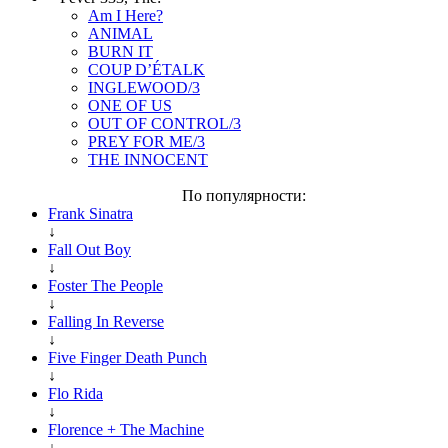
Am I Here?
ANIMAL
BURN IT
COUP D’ÉTALK
INGLEWOOD/3
ONE OF US
OUT OF CONTROL/3
PREY FOR ME/3
THE INNOCENT
По популярности:
Frank Sinatra
↓
Fall Out Boy
↓
Foster The People
↓
Falling In Reverse
↓
Five Finger Death Punch
↓
Flo Rida
↓
Florence + The Machine
↓