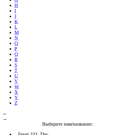
H
I
J
K
L
M
N
O
P
Q
R
S
T
U
V
W
X
Y
Z
←
→
Выберите имя/название:
Fever 333, The: