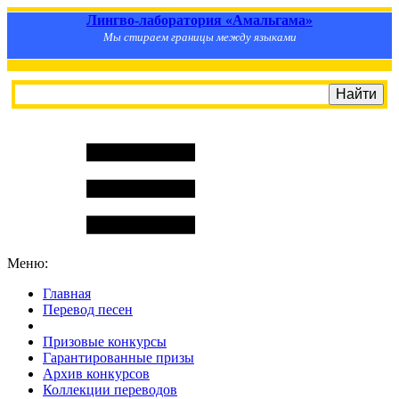
Лингво-лаборатория «Амальгама»
Мы стираем границы между языками
Меню:
Главная
Перевод песен
S
m
i
l
e
R
a
t
e
Призовые конкурсы
Гарантированные призы
Архив конкурсов
Коллекции переводов