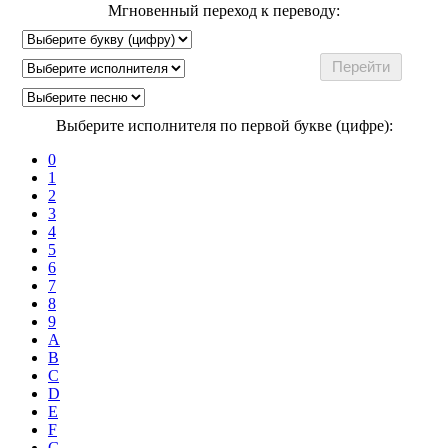
Мгновенный переход к переводу:
Выберите исполнителя по первой букве (цифре):
0
1
2
3
4
5
6
7
8
9
A
B
C
D
E
F
G