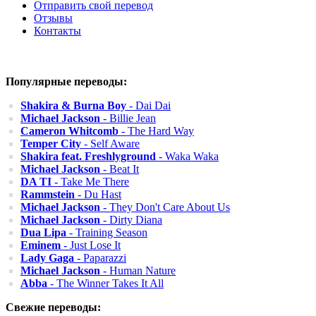
Отправить свой перевод
Отзывы
Контакты
Популярные переводы:
Shakira & Burna Boy
- Dai Dai
Michael Jackson
- Billie Jean
Cameron Whitcomb
- The Hard Way
Temper City
- Self Aware
Shakira feat. Freshlyground
- Waka Waka
Michael Jackson
- Beat It
DA TI
- Take Me There
Rammstein
- Du Hast
Michael Jackson
- They Don't Care About Us
Michael Jackson
- Dirty Diana
Dua Lipa
- Training Season
Eminem
- Just Lose It
Lady Gaga
- Paparazzi
Michael Jackson
- Human Nature
Abba
- The Winner Takes It All
Свежие переводы: