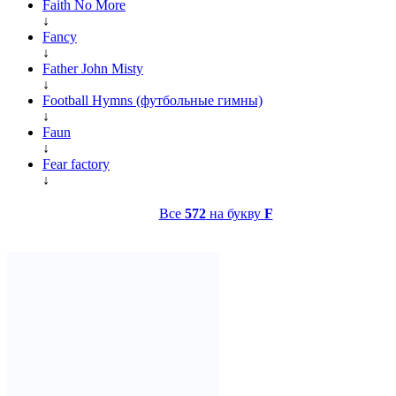
Faith No More
↓
Fancy
↓
Father John Misty
↓
Football Hymns (футбольные гимны)
↓
Faun
↓
Fear factory
↓
Все
572
на букву
F