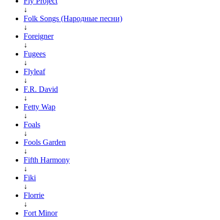
Fly Project
↓
Folk Songs (Народные песни)
↓
Foreigner
↓
Fugees
↓
Flyleaf
↓
F.R. David
↓
Fetty Wap
↓
Foals
↓
Fools Garden
↓
Fifth Harmony
↓
Fiki
↓
Florrie
↓
Fort Minor