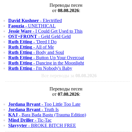
Переводы песен
от
08.08.2026
:
David Kushner
- Electrified
Faouzia
- UNETHICAL
Jessie Ware
- I Could Get Used to This
OST+FRONT
- Geld Geld Geld
Ruth Etting
- 'Deed I Do
Ruth Etting
- All of Me
Ruth Etting
- Body and Soul
Ruth Etting
- Button Up Your Overcoat
Ruth Etting
- Dancing in the Moonlight
Ruth Etting
- I'm Nobody's Baby
Все переводы за
08.08.2026
Переводы песен
от
07.08.2026
:
Jordana Bryant
- Too Little Too Late
Jordana Bryant
- Truth Is
KAJ
- Bara Bada Bastu (Trauma Edition)
Mind Driller
- Tic-Tac
Slayyyter
- BROKE BITCH FREE