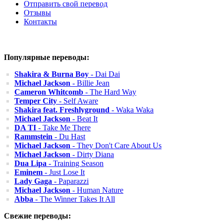
Отправить свой перевод
Отзывы
Контакты
Популярные переводы:
Shakira & Burna Boy
- Dai Dai
Michael Jackson
- Billie Jean
Cameron Whitcomb
- The Hard Way
Temper City
- Self Aware
Shakira feat. Freshlyground
- Waka Waka
Michael Jackson
- Beat It
DA TI
- Take Me There
Rammstein
- Du Hast
Michael Jackson
- They Don't Care About Us
Michael Jackson
- Dirty Diana
Dua Lipa
- Training Season
Eminem
- Just Lose It
Lady Gaga
- Paparazzi
Michael Jackson
- Human Nature
Abba
- The Winner Takes It All
Свежие переводы: