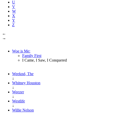
U
V
W
X
Y
Z
←
→
Woe is Me:
Family First
I Came, I Saw, I Conquered
Weeknd, The
↓
Whitney Houston
↓
Weezer
↓
Westlife
↓
Willie Nelson