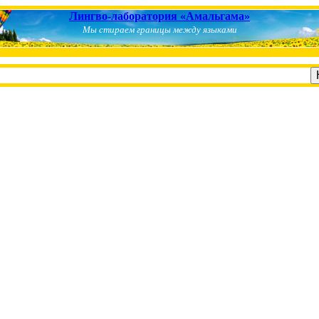
Лингво-лаборатория «Амальгама»
Мы стираем границы между языками