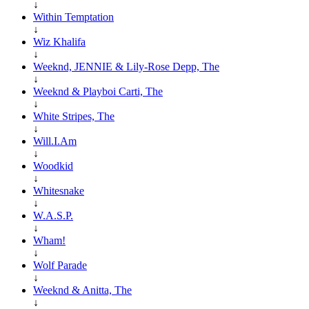
↓
Within Temptation
↓
Wiz Khalifa
↓
Weeknd, JENNIE & Lily-Rose Depp, The
↓
Weeknd & Playboi Carti, The
↓
White Stripes, The
↓
Will.I.Am
↓
Woodkid
↓
Whitesnake
↓
W.A.S.P.
↓
Wham!
↓
Wolf Parade
↓
Weeknd & Anitta, The
↓