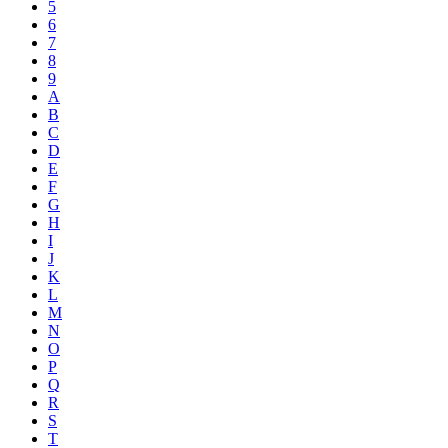
5
6
7
8
9
A
B
C
D
E
F
G
H
I
J
K
L
M
N
O
P
Q
R
S
T