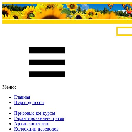
Меню:
Главная
Перевод песен
S
m
i
l
e
R
a
t
e
Призовые конкурсы
Гарантированные призы
Архив конкурсов
Коллекции переводов