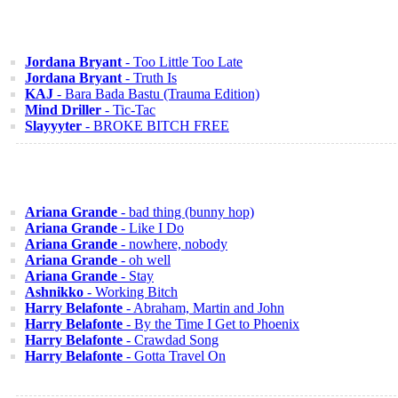
Jordana Bryant
- Too Little Too Late
Jordana Bryant
- Truth Is
KAJ
- Bara Bada Bastu (Trauma Edition)
Mind Driller
- Tic-Tac
Slayyyter
- BROKE BITCH FREE
Ariana Grande
- bad thing (bunny hop)
Ariana Grande
- Like I Do
Ariana Grande
- nowhere, nobody
Ariana Grande
- oh well
Ariana Grande
- Stay
Ashnikko
- Working Bitch
Harry Belafonte
- Abraham, Martin and John
Harry Belafonte
- By the Time I Get to Phoenix
Harry Belafonte
- Crawdad Song
Harry Belafonte
- Gotta Travel On