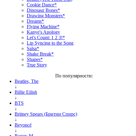
Cookie Dance*
Dinosaur Bones*
Drawing Monsters*
Dreams*
Flying Machine*
Kanye's Apology
Let's Count: 1 2 3!*
Lip Syncing to the Song
Salsa*
Shake Break*
Shapes*
True Story
По популярности:
Beatles, The
↓
Billie Eilish
↓
BTS
↓
Britney Spears (Бритни Спирс)
↓
Beyoncé
↓
Boney-M