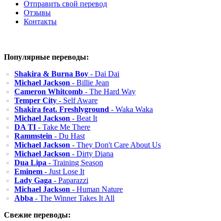
Отправить свой перевод
Отзывы
Контакты
Популярные переводы:
Shakira & Burna Boy
- Dai Dai
Michael Jackson
- Billie Jean
Cameron Whitcomb
- The Hard Way
Temper City
- Self Aware
Shakira feat. Freshlyground
- Waka Waka
Michael Jackson
- Beat It
DA TI
- Take Me There
Rammstein
- Du Hast
Michael Jackson
- They Don't Care About Us
Michael Jackson
- Dirty Diana
Dua Lipa
- Training Season
Eminem
- Just Lose It
Lady Gaga
- Paparazzi
Michael Jackson
- Human Nature
Abba
- The Winner Takes It All
Свежие переводы: