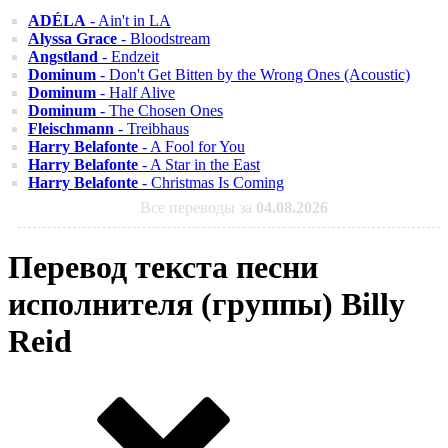
ADÉLA
- Ain't in LA
Alyssa Grace
- Bloodstream
Angstland
- Endzeit
Dominum
- Don't Get Bitten by the Wrong Ones (Acoustic)
Dominum
- Half Alive
Dominum
- The Chosen Ones
Fleischmann
- Treibhaus
Harry Belafonte
- A Fool for You
Harry Belafonte
- A Star in the East
Harry Belafonte
- Christmas Is Coming
Все переводы за
04.08.2026
Перевод текста песни
исполнителя (группы) Billy
Reid