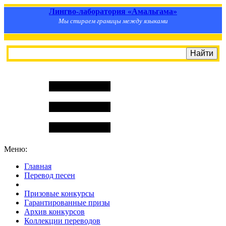
Лингво-лаборатория «Амальгама»
Мы стираем границы между языками
Меню:
Главная
Перевод песен
S
m
i
l
e
R
a
t
e
Призовые конкурсы
Гарантированные призы
Архив конкурсов
Коллекции переводов