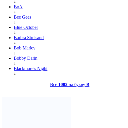
↓
BoA
↓
Bee Gees
↓
Blue October
↓
Barbra Streisand
↓
Bob Marley
↓
Bobby Darin
↓
Blackmore's Night
↓
Все
1002
на букву
B