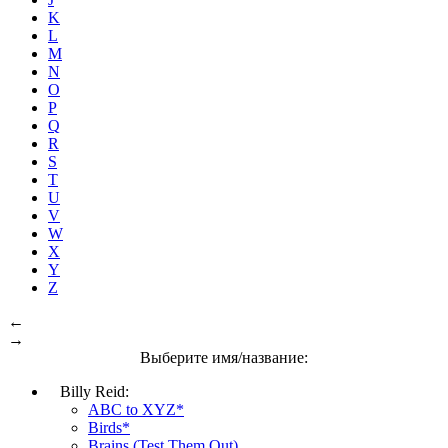
K
L
M
N
O
P
Q
R
S
T
U
V
W
X
Y
Z
←
→
Выберите имя/название:
Billy Reid:
ABC to XYZ*
Birds*
Brains (Test Them Out)