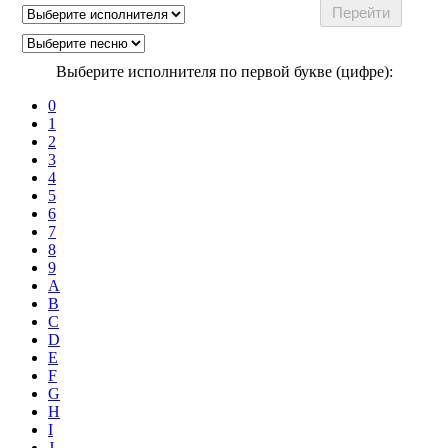
Выберите исполнителя по первой букве (цифре):
0
1
2
3
4
5
6
7
8
9
A
B
C
D
E
F
G
H
I
J