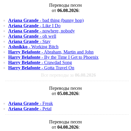
Переводы песен
от
06.08.2026
:
Ariana Grande
- bad thing (bunny hop)
Ariana Grande
- Like I Do
Ariana Grande
- nowhere, nobody
Ariana Grande
- oh well
Ariana Grande
- Stay
Ashnikko
- Working Bitch
Harry Belafonte
- Abraham, Martin and John
Harry Belafonte
- By the Time I Get to Phoenix
Harry Belafonte
- Crawdad Song
Harry Belafonte
- Gotta Travel On
Все переводы за
06.08.2026
Переводы песен
от
05.08.2026
:
Ariana Grande
- Freak
Ariana Grande
- Petal
Переводы песен
от
04.08.2026
: