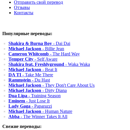
Отправить свой перевод
Отзывы
Контакты
Популярные переводы:
Shakira & Burna Boy
- Dai Dai
Michael Jackson
- Billie Jean
Cameron Whitcomb
- The Hard Way
Temper City
- Self Aware
Shakira feat. Freshlyground
- Waka Waka
Michael Jackson
- Beat It
DA TI
- Take Me There
Rammstein
- Du Hast
Michael Jackson
- They Don't Care About Us
Michael Jackson
- Dirty Diana
Dua Lipa
- Training Season
Eminem
- Just Lose It
Lady Gaga
- Paparazzi
Michael Jackson
- Human Nature
Abba
- The Winner Takes It All
Свежие переводы: