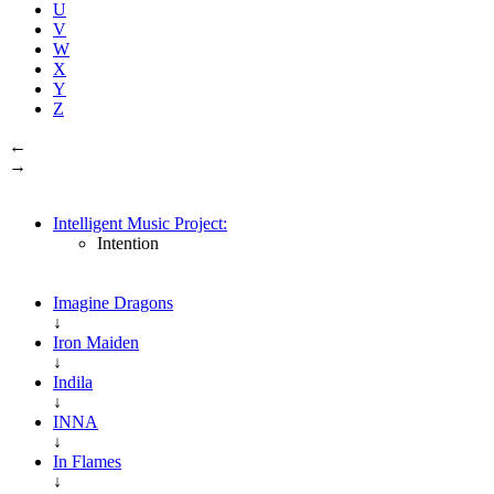
U
V
W
X
Y
Z
←
→
Intelligent Music Project:
Intention
Imagine Dragons
↓
Iron Maiden
↓
Indila
↓
INNA
↓
In Flames
↓