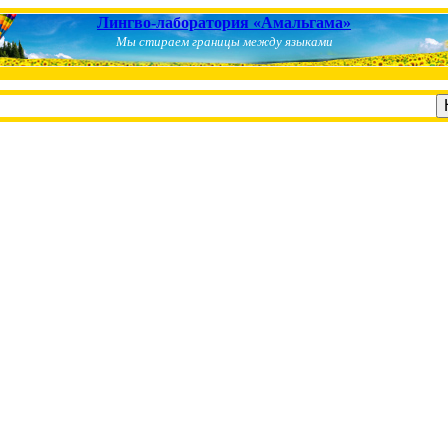
Лингво-лаборатория «Амальгама»
Мы стираем границы между языками