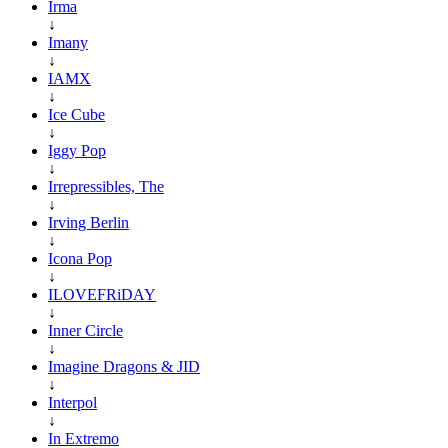
Irma
↓
Imany
↓
IAMX
↓
Ice Cube
↓
Iggy Pop
↓
Irrepressibles, The
↓
Irving Berlin
↓
Icona Pop
↓
ILOVEFRiDAY
↓
Inner Circle
↓
Imagine Dragons & JID
↓
Interpol
↓
In Extremo