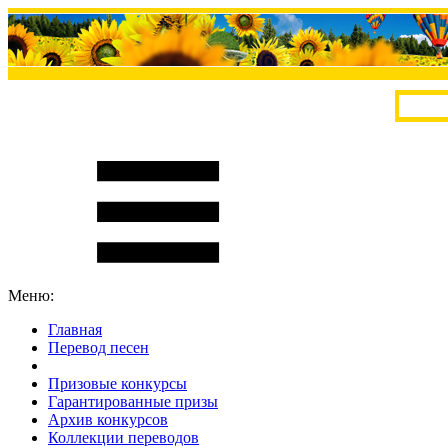
Меню:
Главная
Перевод песен
S
m
i
l
e
R
a
t
e
Призовые конкурсы
Гарантированные призы
Архив конкурсов
Коллекции переводов