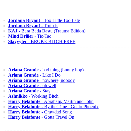
Jordana Bryant
- Too Little Too Late
Jordana Bryant
- Truth Is
KAJ
- Bara Bada Bastu (Trauma Edition)
Mind Driller
- Tic-Tac
Slayyyter
- BROKE BITCH FREE
Ariana Grande
- bad thing (bunny hop)
Ariana Grande
- Like I Do
Ariana Grande
- nowhere, nobody
Ariana Grande
- oh well
Ariana Grande
- Stay
Ashnikko
- Working Bitch
Harry Belafonte
- Abraham, Martin and John
Harry Belafonte
- By the Time I Get to Phoenix
Harry Belafonte
- Crawdad Song
Harry Belafonte
- Gotta Travel On