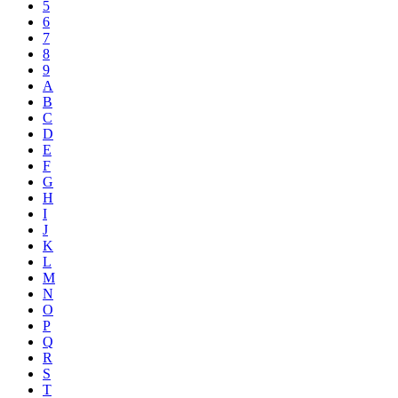
5
6
7
8
9
A
B
C
D
E
F
G
H
I
J
K
L
M
N
O
P
Q
R
S
T