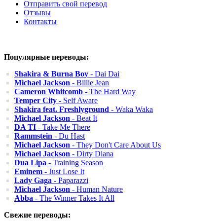
Отправить свой перевод
Отзывы
Контакты
Популярные переводы:
Shakira & Burna Boy
- Dai Dai
Michael Jackson
- Billie Jean
Cameron Whitcomb
- The Hard Way
Temper City
- Self Aware
Shakira feat. Freshlyground
- Waka Waka
Michael Jackson
- Beat It
DA TI
- Take Me There
Rammstein
- Du Hast
Michael Jackson
- They Don't Care About Us
Michael Jackson
- Dirty Diana
Dua Lipa
- Training Season
Eminem
- Just Lose It
Lady Gaga
- Paparazzi
Michael Jackson
- Human Nature
Abba
- The Winner Takes It All
Свежие переводы: