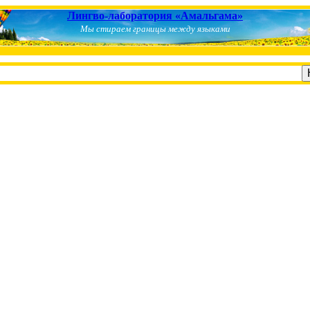
Лингво-лаборатория «Амальгама»
Мы стираем границы между языками