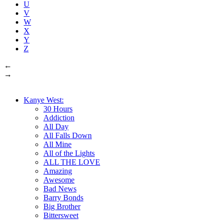
U
V
W
X
Y
Z
←
→
Kanye West:
30 Hours
Addiction
All Day
All Falls Down
All Mine
All of the Lights
ALL THE LOVE
Amazing
Awesome
Bad News
Barry Bonds
Big Brother
Bittersweet