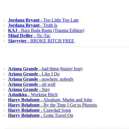
Jordana Bryant
- Too Little Too Late
Jordana Bryant
- Truth Is
KAJ
- Bara Bada Bastu (Trauma Edition)
Mind Driller
- Tic-Tac
Slayyyter
- BROKE BITCH FREE
Ariana Grande
- bad thing (bunny hop)
Ariana Grande
- Like I Do
Ariana Grande
- nowhere, nobody
Ariana Grande
- oh well
Ariana Grande
- Stay
Ashnikko
- Working Bitch
Harry Belafonte
- Abraham, Martin and John
Harry Belafonte
- By the Time I Get to Phoenix
Harry Belafonte
- Crawdad Song
Harry Belafonte
- Gotta Travel On