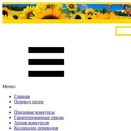
Меню:
Главная
Перевод песен
S
m
i
l
e
R
a
t
e
Призовые конкурсы
Гарантированные призы
Архив конкурсов
Коллекции переводов