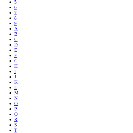
5
6
7
8
9
A
B
C
D
E
F
G
H
I
J
K
L
M
N
O
P
Q
R
S
T