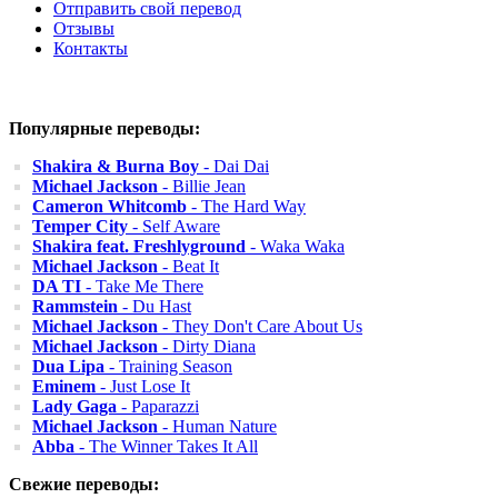
Отправить свой перевод
Отзывы
Контакты
Популярные переводы:
Shakira & Burna Boy
- Dai Dai
Michael Jackson
- Billie Jean
Cameron Whitcomb
- The Hard Way
Temper City
- Self Aware
Shakira feat. Freshlyground
- Waka Waka
Michael Jackson
- Beat It
DA TI
- Take Me There
Rammstein
- Du Hast
Michael Jackson
- They Don't Care About Us
Michael Jackson
- Dirty Diana
Dua Lipa
- Training Season
Eminem
- Just Lose It
Lady Gaga
- Paparazzi
Michael Jackson
- Human Nature
Abba
- The Winner Takes It All
Свежие переводы: