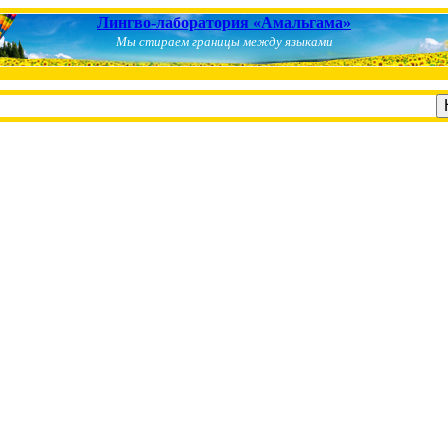
Лингво-лаборатория «Амальгама»
Мы стираем границы между языками