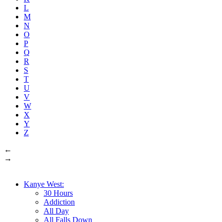
L
M
N
O
P
Q
R
S
T
U
V
W
X
Y
Z
←
→
Kanye West:
30 Hours
Addiction
All Day
All Falls Down