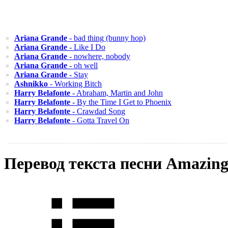
Ariana Grande
- bad thing (bunny hop)
Ariana Grande
- Like I Do
Ariana Grande
- nowhere, nobody
Ariana Grande
- oh well
Ariana Grande
- Stay
Ashnikko
- Working Bitch
Harry Belafonte
- Abraham, Martin and John
Harry Belafonte
- By the Time I Get to Phoenix
Harry Belafonte
- Crawdad Song
Harry Belafonte
- Gotta Travel On
Перевод текста песни Amazin