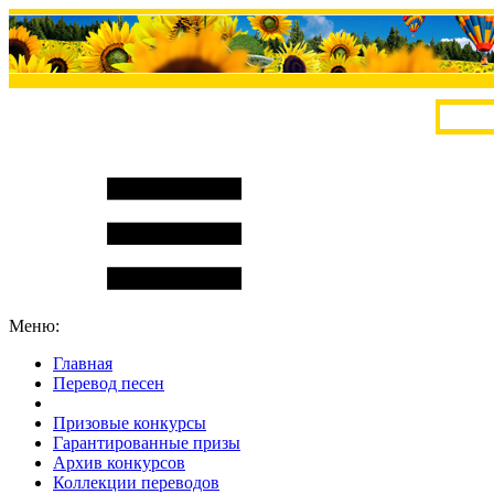
Меню:
Главная
Перевод песен
S
m
i
l
e
R
a
t
e
Призовые конкурсы
Гарантированные призы
Архив конкурсов
Коллекции переводов