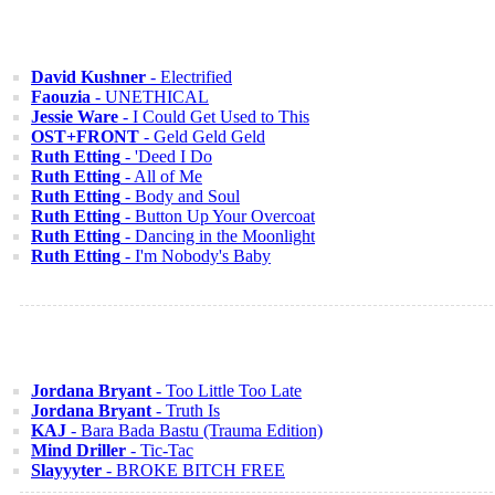
David Kushner
- Electrified
Faouzia
- UNETHICAL
Jessie Ware
- I Could Get Used to This
OST+FRONT
- Geld Geld Geld
Ruth Etting
- 'Deed I Do
Ruth Etting
- All of Me
Ruth Etting
- Body and Soul
Ruth Etting
- Button Up Your Overcoat
Ruth Etting
- Dancing in the Moonlight
Ruth Etting
- I'm Nobody's Baby
Jordana Bryant
- Too Little Too Late
Jordana Bryant
- Truth Is
KAJ
- Bara Bada Bastu (Trauma Edition)
Mind Driller
- Tic-Tac
Slayyyter
- BROKE BITCH FREE