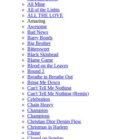
All Mine
All of the Lights
ALL THE LOVE
Amazing
Awesome
Bad News
Barry Bonds
Big Brother
Bittersweet
Black Skinhead
Blame Game
Blood on the Leaves
Bound 2
Breathe in Breathe Out
Bring Me Down
Can't Tell Me Nothing
Can't Tell Me Nothing (Remix)
Celebration
Chain Heavy
Champion
Champions
Christian Dior Denim Flow
Christmas in Harlem
Clique
Closed on Sunday