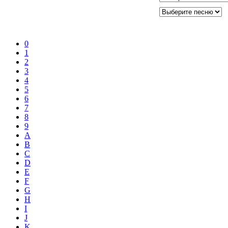
0
1
2
3
4
5
6
7
8
9
A
B
C
D
E
F
G
H
I
J
K