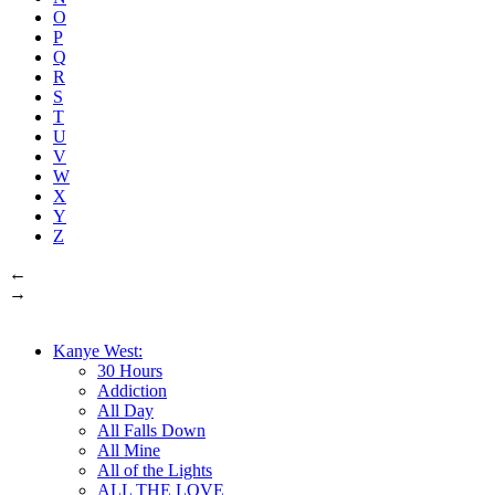
O
P
Q
R
S
T
U
V
W
X
Y
Z
←
→
Kanye West:
30 Hours
Addiction
All Day
All Falls Down
All Mine
All of the Lights
ALL THE LOVE