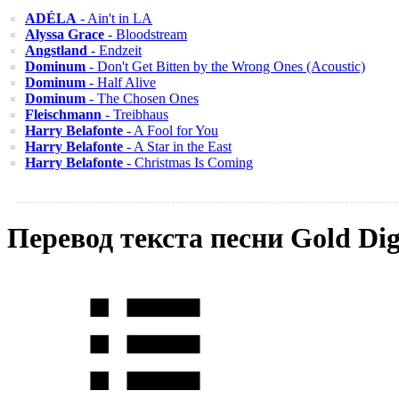
ADÉLA
- Ain't in LA
Alyssa Grace
- Bloodstream
Angstland
- Endzeit
Dominum
- Don't Get Bitten by the Wrong Ones (Acoustic)
Dominum
- Half Alive
Dominum
- The Chosen Ones
Fleischmann
- Treibhaus
Harry Belafonte
- A Fool for You
Harry Belafonte
- A Star in the East
Harry Belafonte
- Christmas Is Coming
Перевод текста песни Gold Di