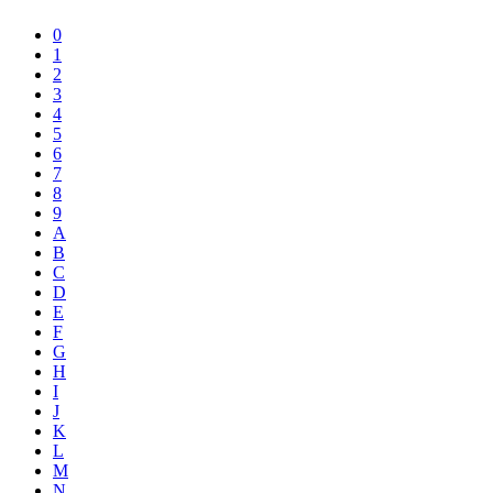
0
1
2
3
4
5
6
7
8
9
A
B
C
D
E
F
G
H
I
J
K
L
M
N