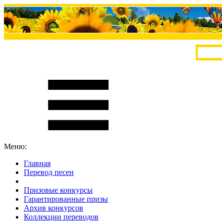
Меню:
Главная
Перевод песен
S
m
i
l
e
R
a
t
e
Призовые конкурсы
Гарантированные призы
Архив конкурсов
Коллекции переводов