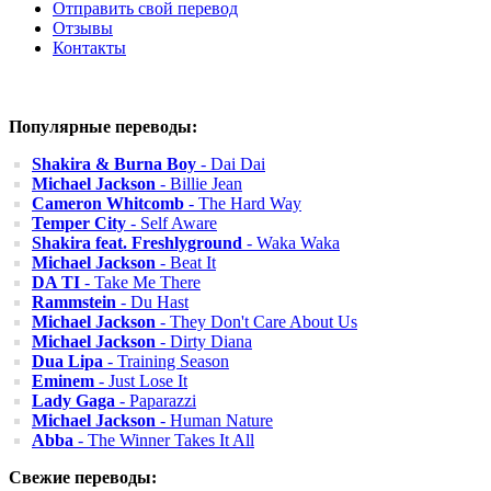
Отправить свой перевод
Отзывы
Контакты
Популярные переводы:
Shakira & Burna Boy
- Dai Dai
Michael Jackson
- Billie Jean
Cameron Whitcomb
- The Hard Way
Temper City
- Self Aware
Shakira feat. Freshlyground
- Waka Waka
Michael Jackson
- Beat It
DA TI
- Take Me There
Rammstein
- Du Hast
Michael Jackson
- They Don't Care About Us
Michael Jackson
- Dirty Diana
Dua Lipa
- Training Season
Eminem
- Just Lose It
Lady Gaga
- Paparazzi
Michael Jackson
- Human Nature
Abba
- The Winner Takes It All
Свежие переводы: