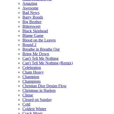
Amazing
Awesome
Bad News
Barry Bonds
Big Brother
Bittersweet
Black Skinhead
Blame Game
Blood on the Leaves
Bound 2
Breathe in Breathe Out
Bring Me Down
Can't Tell Me Nothing
Can't Tell Me Nothing (Remix)
Celebration
Chain Heavy
Champion
Champions
Christian Dior Denim Flow
Christmas in Harlem
Clique
Closed on Sunday
Cold
Coldest Winter
Crack Music