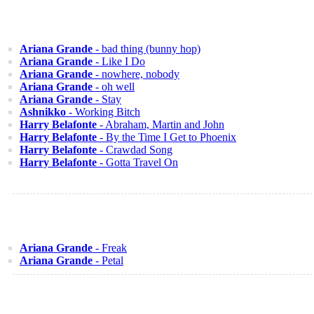
Ariana Grande
- bad thing (bunny hop)
Ariana Grande
- Like I Do
Ariana Grande
- nowhere, nobody
Ariana Grande
- oh well
Ariana Grande
- Stay
Ashnikko
- Working Bitch
Harry Belafonte
- Abraham, Martin and John
Harry Belafonte
- By the Time I Get to Phoenix
Harry Belafonte
- Crawdad Song
Harry Belafonte
- Gotta Travel On
Ariana Grande
- Freak
Ariana Grande
- Petal