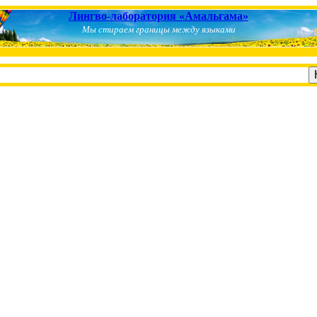
Лингво-лаборатория «Амальгама»
Мы стираем границы между языками