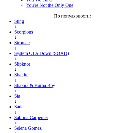
You're Not the Only One
По популярности:
Sting
↓
Scorpions
↓
Stromae
↓
System Of A Down (SOAD)
↓
Slipknot
↓
Shakira
↓
Shakira & Burna Boy
↓
Sia
↓
Sade
↓
Sabrina Carpenter
↓
Selena Gomez