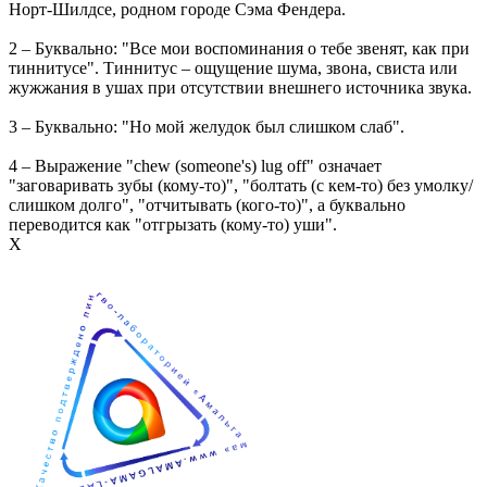
Норт-Шилдсе, родном городе Сэма Фендера.
2 – Буквально: "Все мои воспоминания о тебе звенят, как при
тиннитусе". Тиннитус – ощущение шума, звона, свиста или
жужжания в ушах при отсутствии внешнего источника звука.
3 – Буквально: "Но мой желудок был слишком слаб".
4 – Выражение "chew (someone's) lug off" означает
"заговаривать зубы (кому-то)", "болтать (с кем-то) без умолку/
слишком долго", "отчитывать (кого-то)", а буквально
переводится как "отгрызать (кому-то) уши".
Х