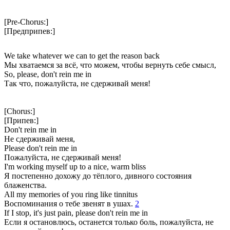
[Pre-Chorus:]
[Предприпев:]
We take whatever we can to get the reason back
Мы хватаемся за всё, что можем, чтобы вернуть себе смысл,
So, please, don't rein me in
Так что, пожалуйста, не сдерживай меня!
[Chorus:]
[Припев:]
Don't rein me in
Не сдерживай меня,
Please don't rein me in
Пожалуйста, не сдерживай меня!
I'm working myself up to a nice, warm bliss
Я постепенно дохожу до тёплого, дивного состояния
блаженства.
All my memories of you ring like tinnitus
Воспоминания о тебе звенят в ушах.
2
If I stop, it's just pain, please don't rein me in
Если я остановлюсь, останется только боль, пожалуйста, не