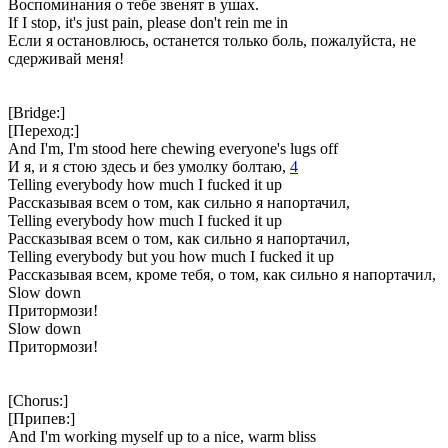
Воспоминания о тебе звенят в ушах.
If I stop, it's just pain, please don't rein me in
Если я остановлюсь, останется только боль, пожалуйста, не
сдерживай меня!
[Bridge:]
[Переход:]
And I'm, I'm stood here chewing everyone's lugs off
И я, и я стою здесь и без умолку болтаю,
4
Telling everybody how much I fucked it up
Рассказывая всем о том, как сильно я напортачил,
Telling everybody how much I fucked it up
Рассказывая всем о том, как сильно я напортачил,
Telling everybody but you how much I fucked it up
Рассказывая всем, кроме тебя, о том, как сильно я напортачил,
Slow down
Притормози!
Slow down
Притормози!
[Chorus:]
[Припев:]
And I'm working myself up to a nice, warm bliss