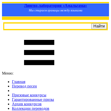
Лингво-лаборатория «Амальгама»
Мы стираем границы между языками
Меню:
Главная
Перевод песен
S
m
i
l
e
R
a
t
e
Призовые конкурсы
Гарантированные призы
Архив конкурсов
Коллекции переводов