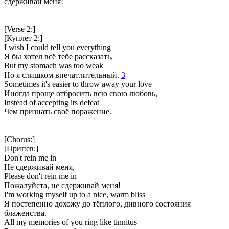
сдерживай меня!
[Verse 2:]
[Куплет 2:]
I wish I could tell you everything
Я бы хотел всё тебе рассказать,
But my stomach was too weak
Но я слишком впечатлительный.
3
Sometimes it's easier to throw away your love
Иногда проще отбросить всю свою любовь,
Instead of accepting its defeat
Чем признать своё поражение.
[Chorus:]
[Припев:]
Don't rein me in
Не сдерживай меня,
Please don't rein me in
Пожалуйста, не сдерживай меня!
I'm working myself up to a nice, warm bliss
Я постепенно дохожу до тёплого, дивного состояния
блаженства.
All my memories of you ring like tinnitus