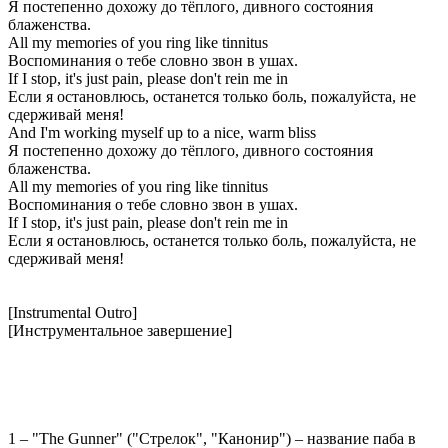
Я постепенно дохожу до тёплого, дивного состояния
блаженства.
All my memories of you ring like tinnitus
Воспоминания о тебе словно звон в ушах.
If I stop, it's just pain, please don't rein me in
Если я остановлюсь, останется только боль, пожалуйста, не
сдерживай меня!
And I'm working myself up to a nice, warm bliss
Я постепенно дохожу до тёплого, дивного состояния
блаженства.
All my memories of you ring like tinnitus
Воспоминания о тебе словно звон в ушах.
If I stop, it's just pain, please don't rein me in
Если я остановлюсь, останется только боль, пожалуйста, не
сдерживай меня!
[Instrumental Outro]
[Инструментальное завершение]
1 – "The Gunner" ("Стрелок", "Канонир") – название паба в