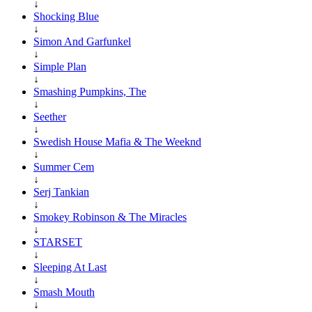
↓
Shocking Blue
↓
Simon And Garfunkel
↓
Simple Plan
↓
Smashing Pumpkins, The
↓
Seether
↓
Swedish House Mafia & The Weeknd
↓
Summer Cem
↓
Serj Tankian
↓
Smokey Robinson & The Miracles
↓
STARSET
↓
Sleeping At Last
↓
Smash Mouth
↓