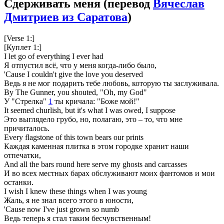
Сдерживать меня
(перевод
Вячеслав
Дмитриев из Саратова
)
[Verse 1:]
[Куплет 1:]
I let go of everything I ever had
Я отпустил всё, что у меня когда-либо было,
'Cause I couldn't give the love you deserved
Ведь я не мог подарить тебе любовь, которую ты заслуживала.
By The Gunner, you shouted, "Oh, my God"
У "Стрелка"
1
ты кричала: "Боже мой!"
It seemed churlish, but it's what I was owed, I suppose
Это выглядело грубо, но, полагаю, это – то, что мне
причиталось.
Every flagstone of this town bears our prints
Каждая каменная плитка в этом городке хранит наши
отпечатки,
And all the bars round here serve my ghosts and carcasses
И во всех местных барах обслуживают моих фантомов и мои
останки.
I wish I knew these things when I was young
Жаль, я не знал всего этого в юности,
'Cause now I've just grown so numb
Ведь теперь я стал таким бесчувственным!