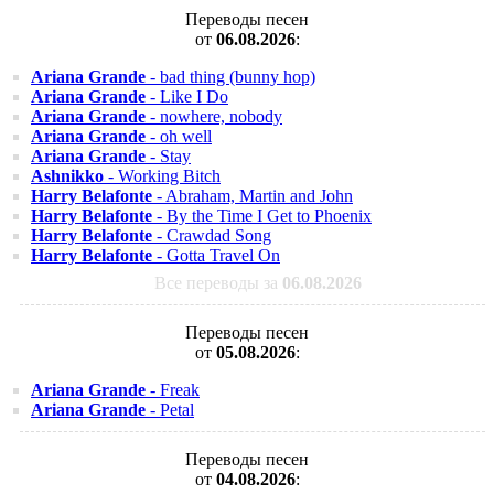
Переводы песен
от
06.08.2026
:
Ariana Grande
- bad thing (bunny hop)
Ariana Grande
- Like I Do
Ariana Grande
- nowhere, nobody
Ariana Grande
- oh well
Ariana Grande
- Stay
Ashnikko
- Working Bitch
Harry Belafonte
- Abraham, Martin and John
Harry Belafonte
- By the Time I Get to Phoenix
Harry Belafonte
- Crawdad Song
Harry Belafonte
- Gotta Travel On
Все переводы за
06.08.2026
Переводы песен
от
05.08.2026
:
Ariana Grande
- Freak
Ariana Grande
- Petal
Переводы песен
от
04.08.2026
: