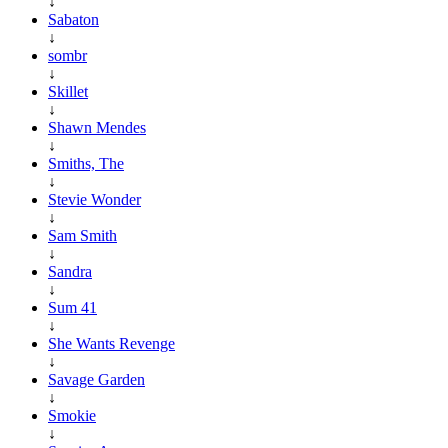
↓
Sabaton
↓
sombr
↓
Skillet
↓
Shawn Mendes
↓
Smiths, The
↓
Stevie Wonder
↓
Sam Smith
↓
Sandra
↓
Sum 41
↓
She Wants Revenge
↓
Savage Garden
↓
Smokie
↓