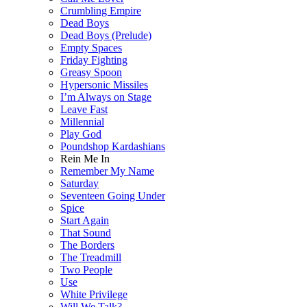
Crumbling Empire
Dead Boys
Dead Boys (Prelude)
Empty Spaces
Friday Fighting
Greasy Spoon
Hypersonic Missiles
I’m Always on Stage
Leave Fast
Millennial
Play God
Poundshop Kardashians
Rein Me In
Remember My Name
Saturday
Seventeen Going Under
Spice
Start Again
That Sound
The Borders
The Treadmill
Two People
Use
White Privilege
Will We Talk?