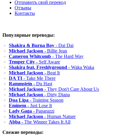
Отправить свой перевод
Отзывы
Контакты
Популярные переводы:
Shakira & Burna Boy
- Dai Dai
Michael Jackson
- Billie Jean
Cameron Whitcomb
- The Hard Way
Temper City
- Self Aware
Shakira feat. Freshlyground
- Waka Waka
Michael Jackson
- Beat It
DA TI
- Take Me There
Rammstein
- Du Hast
Michael Jackson
- They Don't Care About Us
Michael Jackson
- Dirty Diana
Dua Lipa
- Training Season
Eminem
- Just Lose It
Lady Gaga
- Paparazzi
Michael Jackson
- Human Nature
Abba
- The Winner Takes It All
Свежие переводы: