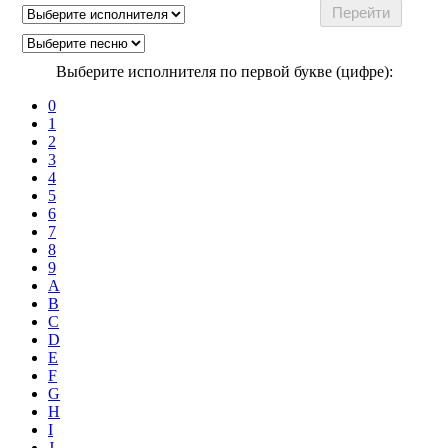
Выберите исполнителя по первой букве (цифре):
0
1
2
3
4
5
6
7
8
9
A
B
C
D
E
F
G
H
I
J