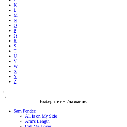
K
L
M
N
O
P
Q
R
S
T
U
V
W
X
Y
Z
←
→
Выберите имя/название:
Sam Fender:
All Is on My Side
Arm's Length
Call Me Lover