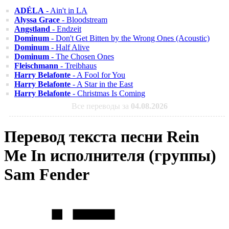
ADÉLA
- Ain't in LA
Alyssa Grace
- Bloodstream
Angstland
- Endzeit
Dominum
- Don't Get Bitten by the Wrong Ones (Acoustic)
Dominum
- Half Alive
Dominum
- The Chosen Ones
Fleischmann
- Treibhaus
Harry Belafonte
- A Fool for You
Harry Belafonte
- A Star in the East
Harry Belafonte
- Christmas Is Coming
Все переводы за
04.08.2026
Перевод текста песни Rein
Me In исполнителя (группы)
Sam Fender