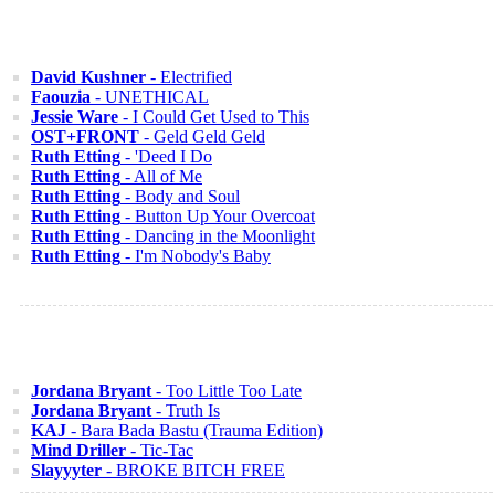
David Kushner
- Electrified
Faouzia
- UNETHICAL
Jessie Ware
- I Could Get Used to This
OST+FRONT
- Geld Geld Geld
Ruth Etting
- 'Deed I Do
Ruth Etting
- All of Me
Ruth Etting
- Body and Soul
Ruth Etting
- Button Up Your Overcoat
Ruth Etting
- Dancing in the Moonlight
Ruth Etting
- I'm Nobody's Baby
Jordana Bryant
- Too Little Too Late
Jordana Bryant
- Truth Is
KAJ
- Bara Bada Bastu (Trauma Edition)
Mind Driller
- Tic-Tac
Slayyyter
- BROKE BITCH FREE