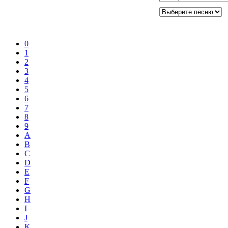
0
1
2
3
4
5
6
7
8
9
A
B
C
D
E
F
G
H
I
J
K