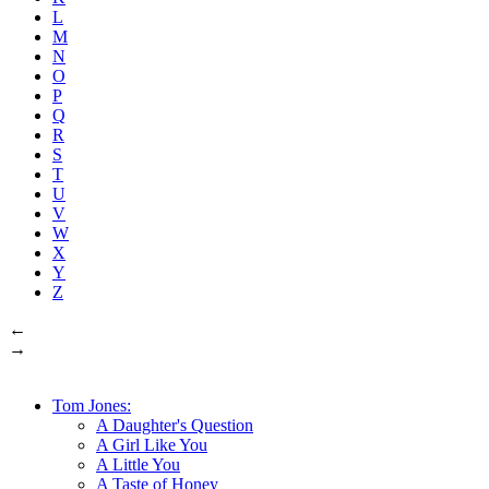
L
M
N
O
P
Q
R
S
T
U
V
W
X
Y
Z
←
→
Tom Jones:
A Daughter's Question
A Girl Like You
A Little You
A Taste of Honey