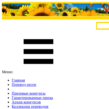
Меню:
Главная
Перевод песен
S
m
i
l
e
R
a
t
e
Призовые конкурсы
Гарантированные призы
Архив конкурсов
Коллекции переводов