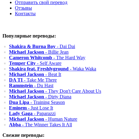
Отправить свой перевод
Отзывы
Контакты
Популярные переводы:
Shakira & Burna Boy
- Dai Dai
Michael Jackson
- Billie Jean
Cameron Whitcomb
- The Hard Way
Temper City
- Self Aware
Shakira feat. Freshlyground
- Waka Waka
Michael Jackson
- Beat It
DA TI
- Take Me There
Rammstein
- Du Hast
Michael Jackson
- They Don't Care About Us
Michael Jackson
- Dirty Diana
Dua Lipa
- Training Season
Eminem
- Just Lose It
Lady Gaga
- Paparazzi
Michael Jackson
- Human Nature
Abba
- The Winner Takes It All
Свежие переводы: