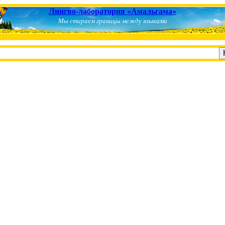
Лингво-лаборатория «Амальгама»
Мы стираем границы между языками