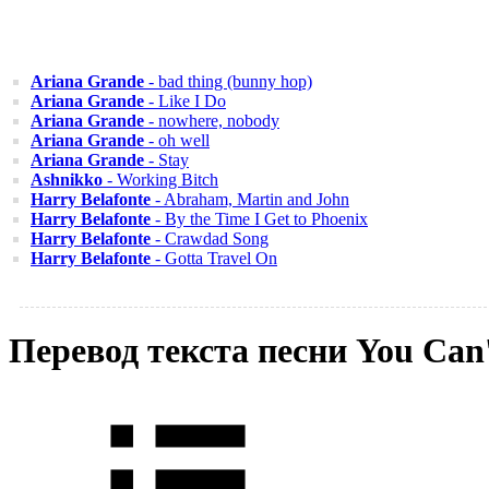
Ariana Grande
- bad thing (bunny hop)
Ariana Grande
- Like I Do
Ariana Grande
- nowhere, nobody
Ariana Grande
- oh well
Ariana Grande
- Stay
Ashnikko
- Working Bitch
Harry Belafonte
- Abraham, Martin and John
Harry Belafonte
- By the Time I Get to Phoenix
Harry Belafonte
- Crawdad Song
Harry Belafonte
- Gotta Travel On
Перевод текста песни You Can