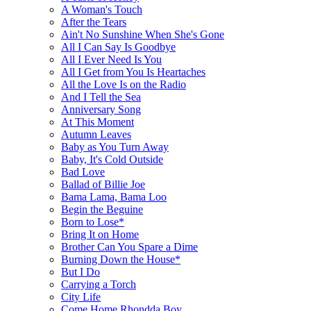
A Woman's Touch
After the Tears
Ain't No Sunshine When She's Gone
All I Can Say Is Goodbye
All I Ever Need Is You
All I Get from You Is Heartaches
All the Love Is on the Radio
And I Tell the Sea
Anniversary Song
At This Moment
Autumn Leaves
Baby as You Turn Away
Baby, It's Cold Outside
Bad Love
Ballad of Billie Joe
Bama Lama, Bama Loo
Begin the Beguine
Born to Lose*
Bring It on Home
Brother Can You Spare a Dime
Burning Down the House*
But I Do
Carrying a Torch
City Life
Come Home Rhondda Boy