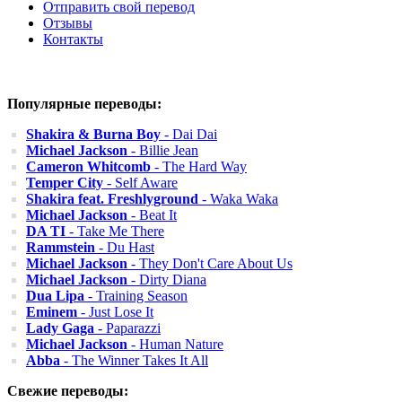
Отправить свой перевод
Отзывы
Контакты
Популярные переводы:
Shakira & Burna Boy
- Dai Dai
Michael Jackson
- Billie Jean
Cameron Whitcomb
- The Hard Way
Temper City
- Self Aware
Shakira feat. Freshlyground
- Waka Waka
Michael Jackson
- Beat It
DA TI
- Take Me There
Rammstein
- Du Hast
Michael Jackson
- They Don't Care About Us
Michael Jackson
- Dirty Diana
Dua Lipa
- Training Season
Eminem
- Just Lose It
Lady Gaga
- Paparazzi
Michael Jackson
- Human Nature
Abba
- The Winner Takes It All
Свежие переводы: