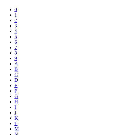
0
1
2
3
4
5
6
7
8
9
A
B
C
D
E
F
G
H
I
J
K
L
M
N