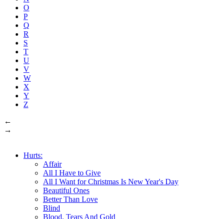
O
P
Q
R
S
T
U
V
W
X
Y
Z
←
→
Hurts:
Affair
All I Have to Give
All I Want for Christmas Is New Year's Day
Beautiful Ones
Better Than Love
Blind
Blood, Tears And Gold