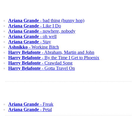
Ariana Grande
- bad thing (bunny hop)
Ariana Grande
- Like I Do
Ariana Grande
- nowhere, nobody
Ariana Grande
- oh well
Ariana Grande
- Stay
Ashnikko
- Working Bitch
Harry Belafonte
- Abraham, Martin and John
Harry Belafonte
- By the Time I Get to Phoenix
Harry Belafonte
- Crawdad Song
Harry Belafonte
- Gotta Travel On
Ariana Grande
- Freak
Ariana Grande
- Petal