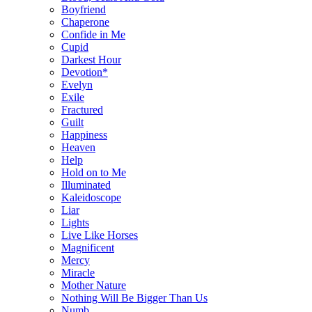
Boyfriend
Chaperone
Confide in Me
Cupid
Darkest Hour
Devotion*
Evelyn
Exile
Fractured
Guilt
Happiness
Heaven
Help
Hold on to Me
Illuminated
Kaleidoscope
Liar
Lights
Live Like Horses
Magnificent
Mercy
Miracle
Mother Nature
Nothing Will Be Bigger Than Us
Numb