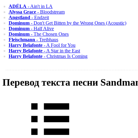
ADÉLA
- Ain't in LA
Alyssa Grace
- Bloodstream
Angstland
- Endzeit
Dominum
- Don't Get Bitten by the Wrong Ones (Acoustic)
Dominum
- Half Alive
Dominum
- The Chosen Ones
Fleischmann
- Treibhaus
Harry Belafonte
- A Fool for You
Harry Belafonte
- A Star in the East
Harry Belafonte
- Christmas Is Coming
Перевод текста песни Sandma