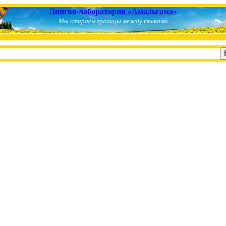
Лингво-лаборатория «Амальгама»
Мы стираем границы между языками