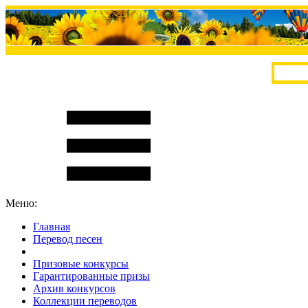
Меню:
Главная
Перевод песен
S
m
i
l
e
R
a
t
e
Призовые конкурсы
Гарантированные призы
Архив конкурсов
Коллекции переводов