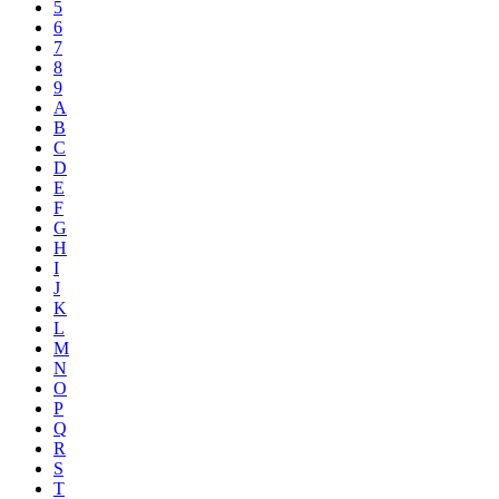
5
6
7
8
9
A
B
C
D
E
F
G
H
I
J
K
L
M
N
O
P
Q
R
S
T