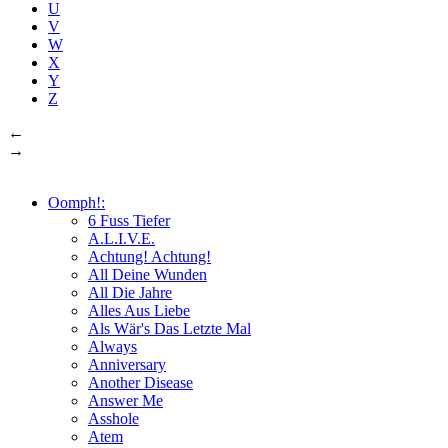
U
V
W
X
Y
Z
←
→
Oomph!:
6 Fuss Tiefer
A.L.I.V.E.
Achtung! Achtung!
All Deine Wunden
All Die Jahre
Alles Aus Liebe
Als Wär's Das Letzte Mal
Always
Anniversary
Another Disease
Answer Me
Asshole
Atem