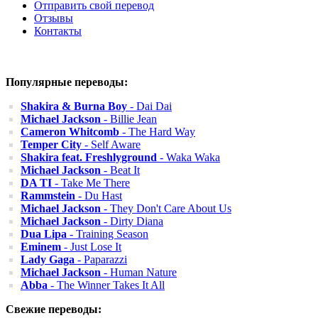
Отправить свой перевод
Отзывы
Контакты
Популярные переводы:
Shakira & Burna Boy
- Dai Dai
Michael Jackson
- Billie Jean
Cameron Whitcomb
- The Hard Way
Temper City
- Self Aware
Shakira feat. Freshlyground
- Waka Waka
Michael Jackson
- Beat It
DA TI
- Take Me There
Rammstein
- Du Hast
Michael Jackson
- They Don't Care About Us
Michael Jackson
- Dirty Diana
Dua Lipa
- Training Season
Eminem
- Just Lose It
Lady Gaga
- Paparazzi
Michael Jackson
- Human Nature
Abba
- The Winner Takes It All
Свежие переводы: