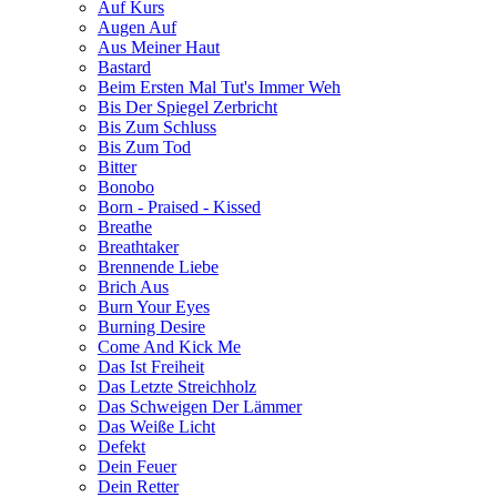
Auf Kurs
Augen Auf
Aus Meiner Haut
Bastard
Beim Ersten Mal Tut's Immer Weh
Bis Der Spiegel Zerbricht
Bis Zum Schluss
Bis Zum Tod
Bitter
Bonobo
Born - Praised - Kissed
Breathe
Breathtaker
Brennende Liebe
Brich Aus
Burn Your Eyes
Burning Desire
Come And Kick Me
Das Ist Freiheit
Das Letzte Streichholz
Das Schweigen Der Lämmer
Das Weiße Licht
Defekt
Dein Feuer
Dein Retter