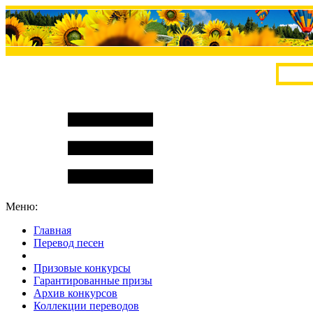
Меню:
Главная
Перевод песен
S
m
i
l
e
R
a
t
e
Призовые конкурсы
Гарантированные призы
Архив конкурсов
Коллекции переводов