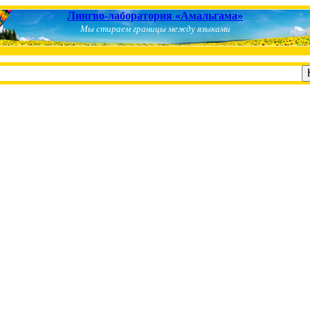
Лингво-лаборатория «Амальгама»
Мы стираем границы между языками