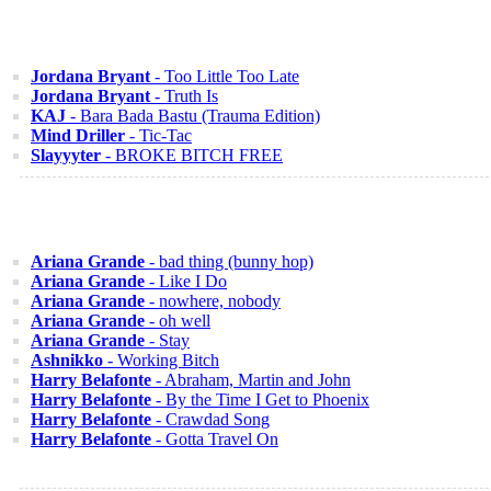
Jordana Bryant
- Too Little Too Late
Jordana Bryant
- Truth Is
KAJ
- Bara Bada Bastu (Trauma Edition)
Mind Driller
- Tic-Tac
Slayyyter
- BROKE BITCH FREE
Ariana Grande
- bad thing (bunny hop)
Ariana Grande
- Like I Do
Ariana Grande
- nowhere, nobody
Ariana Grande
- oh well
Ariana Grande
- Stay
Ashnikko
- Working Bitch
Harry Belafonte
- Abraham, Martin and John
Harry Belafonte
- By the Time I Get to Phoenix
Harry Belafonte
- Crawdad Song
Harry Belafonte
- Gotta Travel On