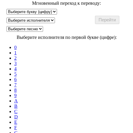
Мгновенный переход к переводу:
Выберите исполнителя по первой букве (цифре):
0
1
2
3
4
5
6
7
8
9
A
B
C
D
E
F
G