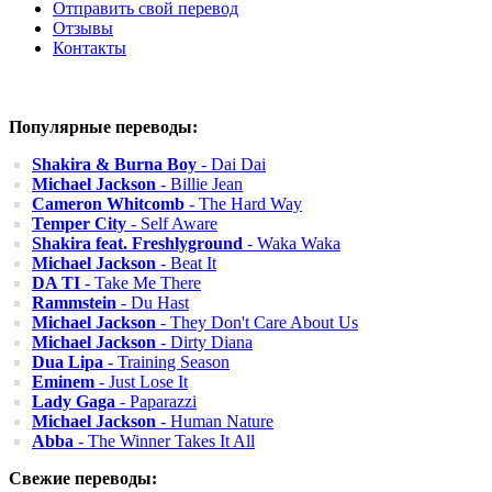
Отправить свой перевод
Отзывы
Контакты
Популярные переводы:
Shakira & Burna Boy
- Dai Dai
Michael Jackson
- Billie Jean
Cameron Whitcomb
- The Hard Way
Temper City
- Self Aware
Shakira feat. Freshlyground
- Waka Waka
Michael Jackson
- Beat It
DA TI
- Take Me There
Rammstein
- Du Hast
Michael Jackson
- They Don't Care About Us
Michael Jackson
- Dirty Diana
Dua Lipa
- Training Season
Eminem
- Just Lose It
Lady Gaga
- Paparazzi
Michael Jackson
- Human Nature
Abba
- The Winner Takes It All
Свежие переводы: