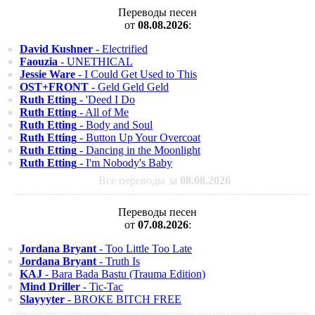
Переводы песен
от
08.08.2026
:
David Kushner
- Electrified
Faouzia
- UNETHICAL
Jessie Ware
- I Could Get Used to This
OST+FRONT
- Geld Geld Geld
Ruth Etting
- 'Deed I Do
Ruth Etting
- All of Me
Ruth Etting
- Body and Soul
Ruth Etting
- Button Up Your Overcoat
Ruth Etting
- Dancing in the Moonlight
Ruth Etting
- I'm Nobody's Baby
Все переводы за
08.08.2026
Переводы песен
от
07.08.2026
:
Jordana Bryant
- Too Little Too Late
Jordana Bryant
- Truth Is
KAJ
- Bara Bada Bastu (Trauma Edition)
Mind Driller
- Tic-Tac
Slayyyter
- BROKE BITCH FREE