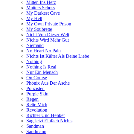
Mitten Ins Herz
Mutters Schoss
My Darkest Cave
My Hell
My Own Private Prison
My Soubrette
Nicht Von Dieser Welt
Nichts Wird Mehr Gut
Niemand
No Heart No Pain
Nichts Ist Kälter Als Deine Liebe
Nothing
Nothing Is Real
Nur Ein Mensch
On Course
Phönix Aus Der Asche
Polizisten
Purple Skin
Regen
Rette Mich
Revolution
Richter Und Henker
Sag Jetzt Einfach Nichts
Sandman
Sandmann