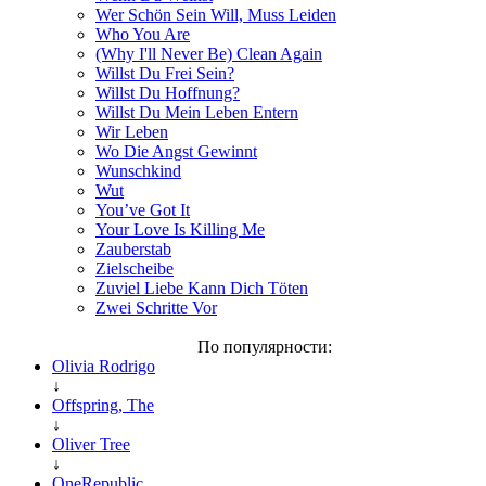
Wer Schön Sein Will, Muss Leiden
Who You Are
(Why I'll Never Be) Clean Again
Willst Du Frei Sein?
Willst Du Hoffnung?
Willst Du Mein Leben Entern
Wir Leben
Wo Die Angst Gewinnt
Wunschkind
Wut
You’ve Got It
Your Love Is Killing Me
Zauberstab
Zielscheibe
Zuviel Liebe Kann Dich Töten
Zwei Schritte Vor
По популярности:
Olivia Rodrigo
↓
Offspring, The
↓
Oliver Tree
↓
OneRepublic