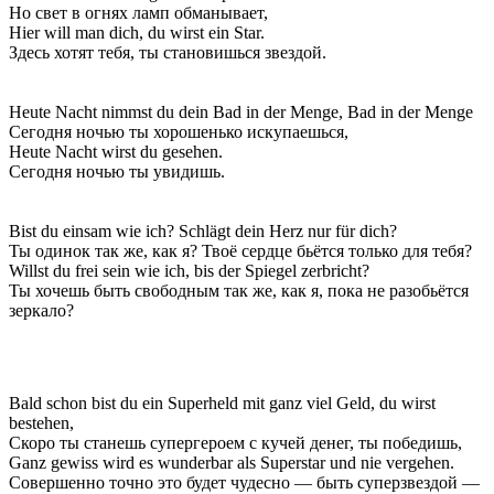
Но свет в огнях ламп обманывает,
Hier will man dich, du wirst ein Star.
Здесь хотят тебя, ты становишься звездой.
Heute Nacht nimmst du dein Bad in der Menge, Bad in der Menge
Сегодня ночью ты хорошенько искупаешься,
Heute Nacht wirst du gesehen.
Сегодня ночью ты увидишь.
Bist du einsam wie ich? Schlägt dein Herz nur für dich?
Ты одинок так же, как я? Твоё сердце бьётся только для тебя?
Willst du frei sein wie ich, bis der Spiegel zerbricht?
Ты хочешь быть свободным так же, как я, пока не разобьётся
зеркало?
Bald schon bist du ein Superheld mit ganz viel Geld, du wirst
bestehen,
Скоро ты станешь супергероем с кучей денег, ты победишь,
Ganz gewiss wird es wunderbar als Superstar und nie vergehen.
Совершенно точно это будет чудесно — быть суперзвездой —