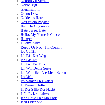
Geborn Zu Sterben
Gekreuzigt
Gleichschritt
Going Down
Goldenes Herz
Gott ist ein Popstar
Hast Du Geglaubt?
Hate Sweet Hate
Hello, My Name Is Cancer
Hunger
I Come Alive
Ready Or Not - I'm Coming
Ice Coffin
Ich Bin Der Weg
Ich Bin Du
Ich Bin Ein Fels
Ich Will Deine Seele
Ich Will Dich Nie Mehr Sehen
Im Licht
Im Namen Des Vaters
In Deinen Hüften
In Der Stille Der Nacht
I. N. R. I. vs Jahwe
Jede Reise Hat Ein Ende
Jetzt Oder Nie