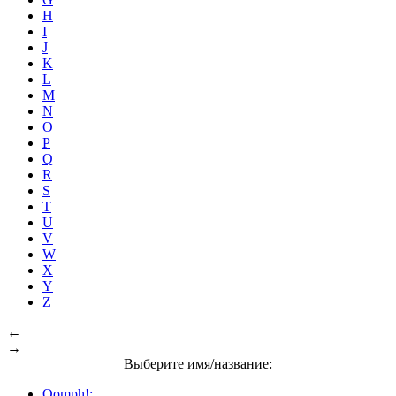
H
I
J
K
L
M
N
O
P
Q
R
S
T
U
V
W
X
Y
Z
←
→
Выберите имя/название:
Oomph!: