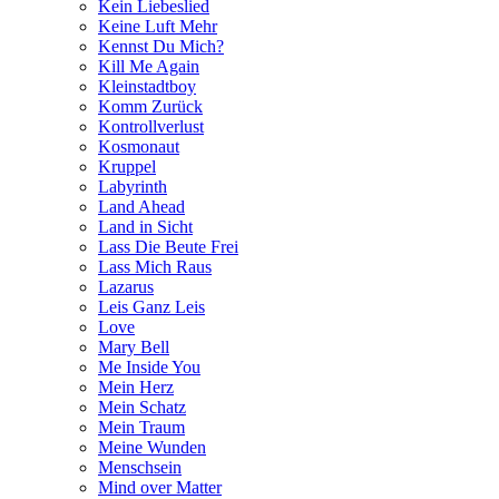
Kein Liebeslied
Keine Luft Mehr
Kennst Du Mich?
Kill Me Again
Kleinstadtboy
Komm Zurück
Kontrollverlust
Kosmonaut
Kruppel
Labyrinth
Land Ahead
Land in Sicht
Lass Die Beute Frei
Lass Mich Raus
Lazarus
Leis Ganz Leis
Love
Mary Bell
Me Inside You
Mein Herz
Mein Schatz
Mein Traum
Meine Wunden
Menschsein
Mind over Matter