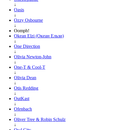
↓
Oasis
↓
Ozzy Osbourne
↓
Oomph!
Okean Elzi (Океан Ельзи)
↓
One Direction
↓
Olivia Newton-John
↓
One-T & Cool-T
↓
Olivia Dean
↓
Otis Redding
↓
OutKast
↓
Ofenbach
↓
Oliver Tree & Robin Schulz
↓
Owl City