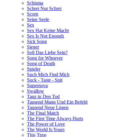
Schisma
Schrei Nur Schrei
Scorn
Seine Seele
Sex
Sex Hat Keine Macht
Sex Is Not Enough
Sick Song
Sieger
Soll Das Liebe Sein?
Song for Whoever
Song of Death
Spieler
Such Mich Find Mich
Suck - Taste - Spit
Supernova
Swallow
Tanz in Den Tod
Tausend Mann Und Ein Befehl
Tausend Neue Lügen
The Final Match
The First Time Always Hurts
The Power of Love
The World Is Yours
This Time