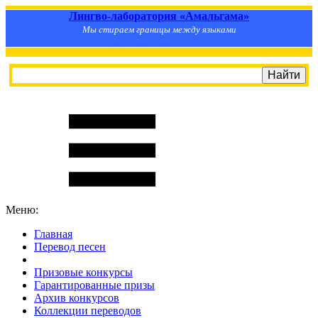
Лингво-лаборатория «Амальгама»
Мы стираем границы между языками
Меню:
Главная
Перевод песен
S
m
i
l
e
R
a
t
e
Призовые конкурсы
Гарантированные призы
Архив конкурсов
Коллекции переводов