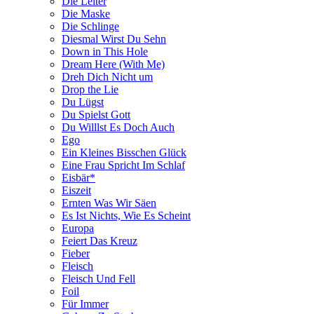
Die Leiter
Die Maske
Die Schlinge
Diesmal Wirst Du Sehn
Down in This Hole
Dream Here (With Me)
Dreh Dich Nicht um
Drop the Lie
Du Lügst
Du Spielst Gott
Du Willlst Es Doch Auch
Ego
Ein Kleines Bisschen Glück
Eine Frau Spricht Im Schlaf
Eisbär*
Eiszeit
Ernten Was Wir Säen
Es Ist Nichts, Wie Es Scheint
Europa
Feiert Das Kreuz
Fieber
Fleisch
Fleisch Und Fell
Foil
Für Immer