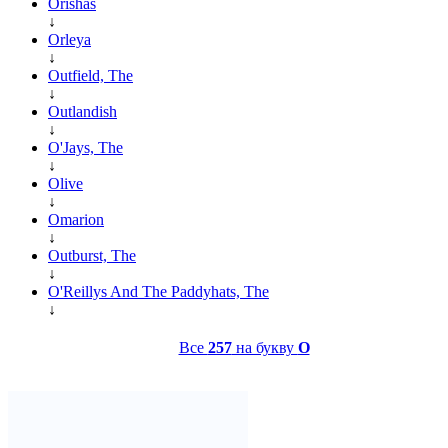
Orishas
↓
Orleya
↓
Outfield, The
↓
Outlandish
↓
O'Jays, The
↓
Olive
↓
Omarion
↓
Outburst, The
↓
O'Reillys And The Paddyhats, The
↓
Все
257
на букву
O