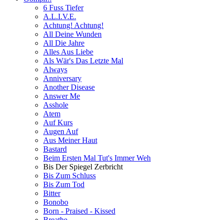
6 Fuss Tiefer
A.L.I.V.E.
Achtung! Achtung!
All Deine Wunden
All Die Jahre
Alles Aus Liebe
Als Wär's Das Letzte Mal
Always
Anniversary
Another Disease
Answer Me
Asshole
Atem
Auf Kurs
Augen Auf
Aus Meiner Haut
Bastard
Beim Ersten Mal Tut's Immer Weh
Bis Der Spiegel Zerbricht
Bis Zum Schluss
Bis Zum Tod
Bitter
Bonobo
Born - Praised - Kissed
Breathe