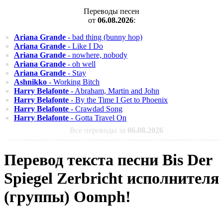
Переводы песен
от
06.08.2026
:
Ariana Grande
- bad thing (bunny hop)
Ariana Grande
- Like I Do
Ariana Grande
- nowhere, nobody
Ariana Grande
- oh well
Ariana Grande
- Stay
Ashnikko
- Working Bitch
Harry Belafonte
- Abraham, Martin and John
Harry Belafonte
- By the Time I Get to Phoenix
Harry Belafonte
- Crawdad Song
Harry Belafonte
- Gotta Travel On
Все переводы за
06.08.2026
Перевод текста песни Bis Der
Spiegel Zerbricht исполнителя
(группы) Oomph!