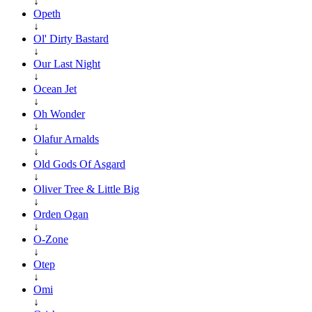
↓
Opeth
↓
Ol' Dirty Bastard
↓
Our Last Night
↓
Ocean Jet
↓
Oh Wonder
↓
Olafur Arnalds
↓
Old Gods Of Asgard
↓
Oliver Tree & Little Big
↓
Orden Ogan
↓
O-Zone
↓
Otep
↓
Omi
↓