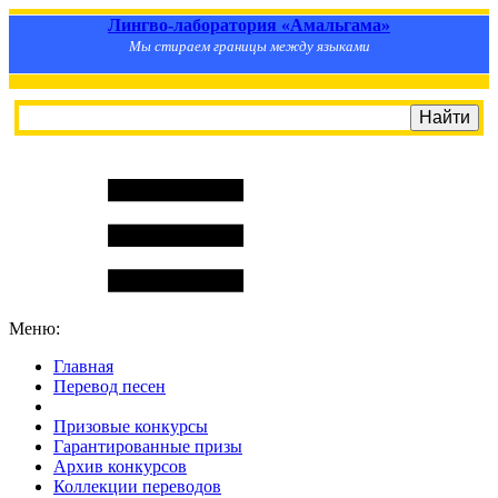
Лингво-лаборатория «Амальгама»
Мы стираем границы между языками
Меню:
Главная
Перевод песен
S
m
i
l
e
R
a
t
e
Призовые конкурсы
Гарантированные призы
Архив конкурсов
Коллекции переводов