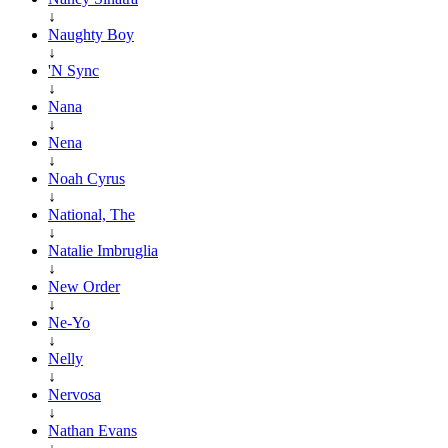
↓
Naughty Boy
↓
'N Sync
↓
Nana
↓
Nena
↓
Noah Cyrus
↓
National, The
↓
Natalie Imbruglia
↓
New Order
↓
Ne-Yo
↓
Nelly
↓
Nervosa
↓
Nathan Evans