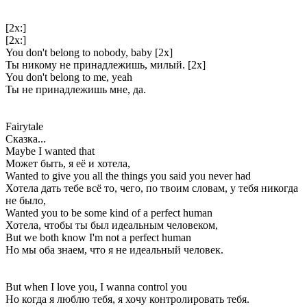
[2x:]
[2x:]
You don't belong to nobody, baby [2x]
Ты никому не принадлежишь, милый. [2x]
You don't belong to me, yeah
Ты не принадлежишь мне, да.
Fairytale
Сказка...
Maybe I wanted that
Может быть, я её и хотела,
Wanted to give you all the things you said you never had
Хотела дать тебе всё то, чего, по твоим словам, у тебя никогда
не было,
Wanted you to be some kind of a perfect human
Хотела, чтобы ты был идеальным человеком,
But we both know I'm not a perfect human
Но мы оба знаем, что я не идеальный человек.
But when I love you, I wanna control you
Но когда я люблю тебя, я хочу контролировать тебя.