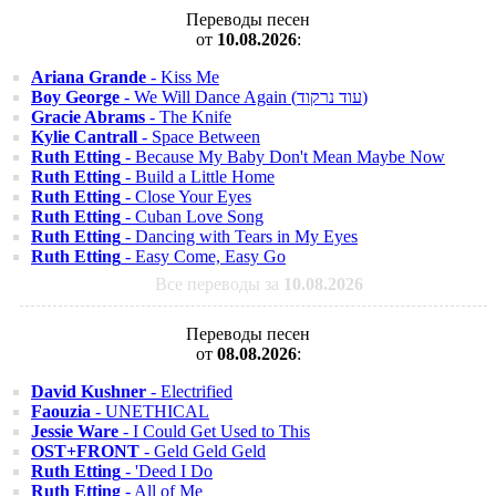
Переводы песен
от
10.08.2026
:
Ariana Grande
- Kiss Me
Boy George
- We Will Dance Again (עוד נרקוד)
Gracie Abrams
- The Knife
Kylie Cantrall
- Space Between
Ruth Etting
- Because My Baby Don't Mean Maybe Now
Ruth Etting
- Build a Little Home
Ruth Etting
- Close Your Eyes
Ruth Etting
- Cuban Love Song
Ruth Etting
- Dancing with Tears in My Eyes
Ruth Etting
- Easy Come, Easy Go
Все переводы за
10.08.2026
Переводы песен
от
08.08.2026
:
David Kushner
- Electrified
Faouzia
- UNETHICAL
Jessie Ware
- I Could Get Used to This
OST+FRONT
- Geld Geld Geld
Ruth Etting
- 'Deed I Do
Ruth Etting
- All of Me