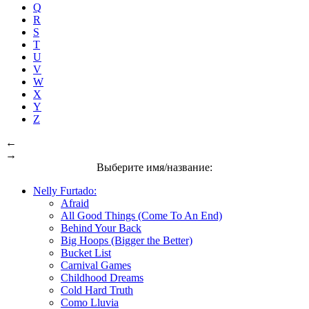
Q
R
S
T
U
V
W
X
Y
Z
←
→
Выберите имя/название:
Nelly Furtado:
Afraid
All Good Things (Come To An End)
Behind Your Back
Big Hoops (Bigger the Better)
Bucket List
Carnival Games
Childhood Dreams
Cold Hard Truth
Como Lluvia