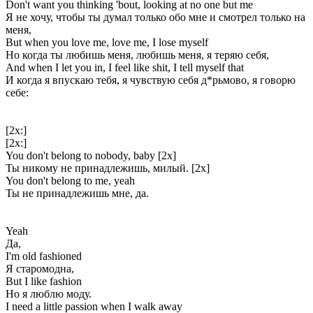
Don't want you thinking 'bout, looking at no one but me
Я не хочу, чтобы ты думал только обо мне и смотрел только на
меня,
But when you love me, love me, I lose myself
Но когда ты любишь меня, любишь меня, я теряю себя,
And when I let you in, I feel like shit, I tell myself that
И когда я впускаю тебя, я чувствую себя д*рьмово, я говорю
себе:
[2x:]
[2x:]
You don't belong to nobody, baby [2x]
Ты никому не принадлежишь, милый. [2x]
You don't belong to me, yeah
Ты не принадлежишь мне, да.
Yeah
Да,
I'm old fashioned
Я старомодна,
But I like fashion
Но я люблю моду.
I need a little passion when I walk away