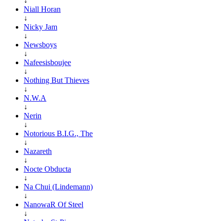
↓
Niall Horan
↓
Nicky Jam
↓
Newsboys
↓
Nafeesisboujee
↓
Nothing But Thieves
↓
N.W.A
↓
Nerin
↓
Notorious B.I.G., The
↓
Nazareth
↓
Nocte Obducta
↓
Na Chui (Lindemann)
↓
NanowaR Of Steel
↓