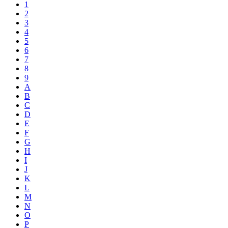
1
2
3
4
5
6
7
8
9
A
B
C
D
E
F
G
H
I
J
K
L
M
N
O
P