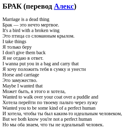
БРАК
(перевод
Алекс
)
Marriage is a dead thing
Брак — это нечто мертвое.
It's a bird with a broken wing
Это птица со сломанным крылом.
I take things
Я только беру
I don't give them back
Я не отдаю в ответ.
I wanna put you in a bag and carry that
Я хочу положить тебя в сумку и унести
Horse and carriage
Это замужество.
Maybe I wanted that
Может быть, я этого и хотела,
Wanted to walk over your coat over a puddle and
Хотела перейти по твоему пальто через лужу
Wanted you to be some kind of a perfect human
И хотела, чтобы ты был каким-то идеальным человеком,
But we both know you're not a perfect human
Но мы оба знаем, что ты не идеальный человек.