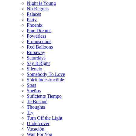
Night Is Young
No Regrets
Palaces
Party
Phoenix
Pipe Dreams
Powerless
Promiscuous
Red Balloons
Runaway
Saturdays
Say It Right
Silencio
Somebody To Love
Spirit Indestructible
Stars
Sueños
Suficiente Tiempo
Te Busqué
Thoughts
Try
Turn Off the Light
Undercover
Vacación
Wait For You