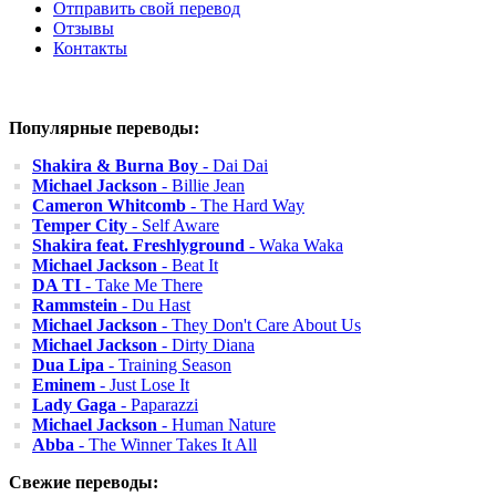
Отправить свой перевод
Отзывы
Контакты
Популярные переводы:
Shakira & Burna Boy
- Dai Dai
Michael Jackson
- Billie Jean
Cameron Whitcomb
- The Hard Way
Temper City
- Self Aware
Shakira feat. Freshlyground
- Waka Waka
Michael Jackson
- Beat It
DA TI
- Take Me There
Rammstein
- Du Hast
Michael Jackson
- They Don't Care About Us
Michael Jackson
- Dirty Diana
Dua Lipa
- Training Season
Eminem
- Just Lose It
Lady Gaga
- Paparazzi
Michael Jackson
- Human Nature
Abba
- The Winner Takes It All
Свежие переводы: