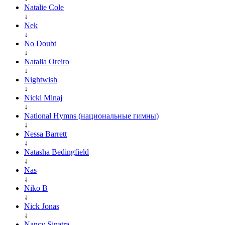
Natalie Cole
↓
Nek
↓
No Doubt
↓
Natalia Oreiro
↓
Nightwish
↓
Nicki Minaj
↓
National Hymns (национальные гимны)
↓
Nessa Barrett
↓
Natasha Bedingfield
↓
Nas
↓
Niko B
↓
Nick Jonas
↓
Nancy Sinatra