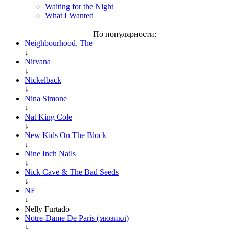
Waiting for the Night
What I Wanted
По популярности:
Neighbourhood, The
↓
Nirvana
↓
Nickelback
↓
Nina Simone
↓
Nat King Cole
↓
New Kids On The Block
↓
Nine Inch Nails
↓
Nick Cave & The Bad Seeds
↓
NF
↓
Nelly Furtado
Notre-Dame De Paris (мюзикл)
↓