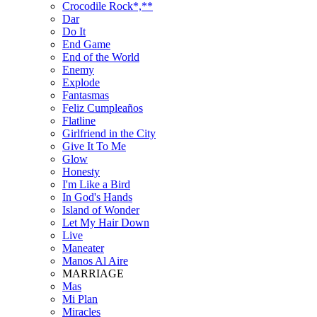
Crocodile Rock*,**
Dar
Do It
End Game
End of the World
Enemy
Explode
Fantasmas
Feliz Cumpleaños
Flatline
Girlfriend in the City
Give It To Me
Glow
Honesty
I'm Like a Bird
In God's Hands
Island of Wonder
Let My Hair Down
Live
Maneater
Manos Al Aire
MARRIAGE
Mas
Mi Plan
Miracles