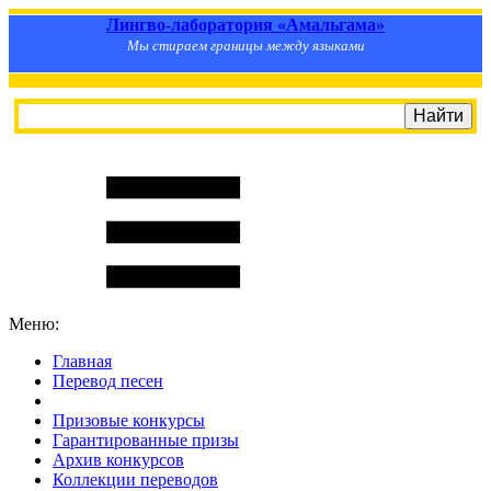
Лингво-лаборатория «Амальгама»
Мы стираем границы между языками
Меню:
Главная
Перевод песен
S
m
i
l
e
R
a
t
e
Призовые конкурсы
Гарантированные призы
Архив конкурсов
Коллекции переводов