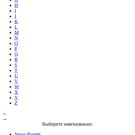
H
I
J
K
L
M
N
O
P
Q
R
S
T
U
V
W
X
Y
Z
←
→
Выберите имя/название:
Nessa Barrett: