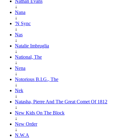
Nathan Evans
↓
Nana
↓
'N Sync
↓
Nas
↓
Natalie Imbruglia
↓
National, The
↓
Nena
↓
Notorious B.I.G., The
↓
Nek
↓
Natasha, Pierre And The Great Comet Of 1812
↓
New Kids On The Block
↓
New Order
↓
N.W.A