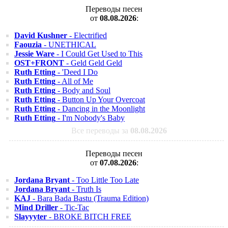
Переводы песен
от
08.08.2026
:
David Kushner
- Electrified
Faouzia
- UNETHICAL
Jessie Ware
- I Could Get Used to This
OST+FRONT
- Geld Geld Geld
Ruth Etting
- 'Deed I Do
Ruth Etting
- All of Me
Ruth Etting
- Body and Soul
Ruth Etting
- Button Up Your Overcoat
Ruth Etting
- Dancing in the Moonlight
Ruth Etting
- I'm Nobody's Baby
Все переводы за
08.08.2026
Переводы песен
от
07.08.2026
:
Jordana Bryant
- Too Little Too Late
Jordana Bryant
- Truth Is
KAJ
- Bara Bada Bastu (Trauma Edition)
Mind Driller
- Tic-Tac
Slayyyter
- BROKE BITCH FREE