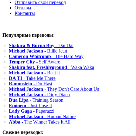
Отправить свой перевод
Отзывы
Контакты
Популярные переводы:
Shakira & Burna Boy
- Dai Dai
Michael Jackson
- Billie Jean
Cameron Whitcomb
- The Hard Way
Temper City
- Self Aware
Shakira feat. Freshlyground
- Waka Waka
Michael Jackson
- Beat It
DA TI
- Take Me There
Rammstein
- Du Hast
Michael Jackson
- They Don't Care About Us
Michael Jackson
- Dirty Diana
Dua Lipa
- Training Season
Eminem
- Just Lose It
Lady Gaga
- Paparazzi
Michael Jackson
- Human Nature
Abba
- The Winner Takes It All
Свежие переводы: