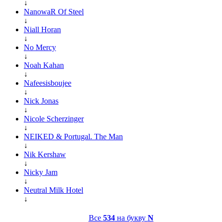
↓
NanowaR Of Steel
↓
Niall Horan
↓
No Mercy
↓
Noah Kahan
↓
Nafeesisboujee
↓
Nick Jonas
↓
Nicole Scherzinger
↓
NEIKED & Portugal. The Man
↓
Nik Kershaw
↓
Nicky Jam
↓
Neutral Milk Hotel
↓
Все
534
на букву
N