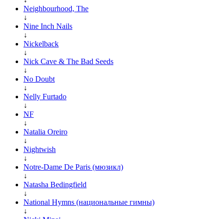
Neighbourhood, The
↓
Nine Inch Nails
↓
Nickelback
↓
Nick Cave & The Bad Seeds
↓
No Doubt
↓
Nelly Furtado
↓
NF
↓
Natalia Oreiro
↓
Nightwish
↓
Notre-Dame De Paris (мюзикл)
↓
Natasha Bedingfield
↓
National Hymns (национальные гимны)
↓