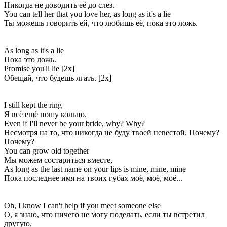
Никогда не доводить её до слез.
You can tell her that you love her, as long as it's a lie
Ты можешь говорить ей, что любишь её, пока это ложь.
As long as it's a lie
Пока это ложь.
Promise you'll lie [2x]
Обещай, что будешь лгать. [2x]
I still kept the ring
Я всё ещё ношу кольцо,
Even if I'll never be your bride, why? Why?
Несмотря на то, что никогда не буду твоей невестой. Почему?
Почему?
You can grow old together
Мы можем состариться вместе,
As long as the last name on your lips is mine, mine, mine
Пока последнее имя на твоих губах моё, моё, моё...
Oh, I know I can't help if you meet someone else
О, я знаю, что ничего не могу поделать, если ты встретил
другую,