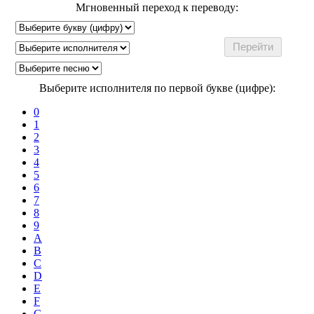
Мгновенный переход к переводу:
Выберите исполнителя по первой букве (цифре):
0
1
2
3
4
5
6
7
8
9
A
B
C
D
E
F
G