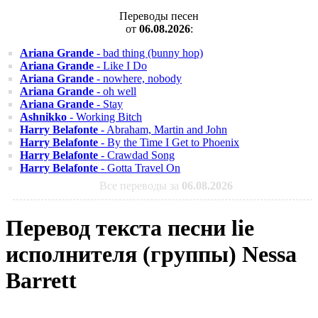
Переводы песен
от
06.08.2026
:
Ariana Grande
- bad thing (bunny hop)
Ariana Grande
- Like I Do
Ariana Grande
- nowhere, nobody
Ariana Grande
- oh well
Ariana Grande
- Stay
Ashnikko
- Working Bitch
Harry Belafonte
- Abraham, Martin and John
Harry Belafonte
- By the Time I Get to Phoenix
Harry Belafonte
- Crawdad Song
Harry Belafonte
- Gotta Travel On
Все переводы за
06.08.2026
Перевод текста песни lie
исполнителя (группы) Nessa
Barrett