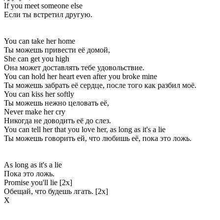
If you meet someone else
Если ты встретил другую.
You can take her home
Ты можешь привести её домой,
She can get you high
Она может доставлять тебе удовольствие.
You can hold her heart even after you broke mine
Ты можешь забрать её сердце, после того как разбил моё.
You can kiss her softly
Ты можешь нежно целовать её,
Never make her cry
Никогда не доводить её до слез.
You can tell her that you love her, as long as it's a lie
Ты можешь говорить ей, что любишь её, пока это ложь.
As long as it's a lie
Пока это ложь.
Promise you'll lie [2x]
Обещай, что будешь лгать. [2x]
Х