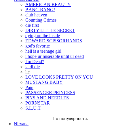
AMERICAN BEAUTY
BANG BANG!
club heaven
Counting Crimes
die first
DIRTY LITTLE SECRET
dying on the inside
EDWARD SCISSORHANDS
god's favorite
hell is a teenage girl
i hope ur miserable until ur dead
I'm Dead*
la di die
lie
LOVE LOOKS PRETTY ON YOU
MUSTANG BABY
Pain
PASSENGER PRINCESS
PINS AND NEEDLES
PORNSTAR
S.L.U.T.
По популярности:
Nirvana
↓