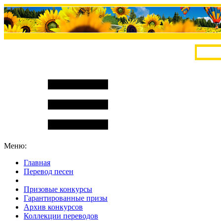
Меню:
Главная
Перевод песен
S
m
i
l
e
R
a
t
e
Призовые конкурсы
Гарантированные призы
Архив конкурсов
Коллекции переводов