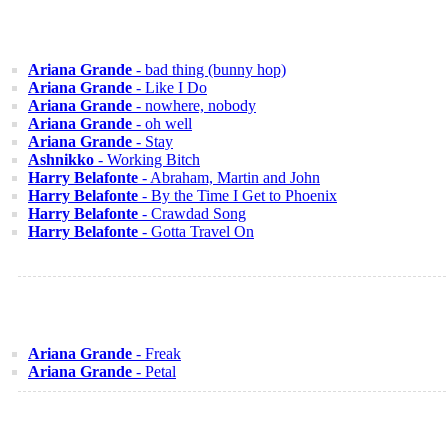
Ariana Grande
- bad thing (bunny hop)
Ariana Grande
- Like I Do
Ariana Grande
- nowhere, nobody
Ariana Grande
- oh well
Ariana Grande
- Stay
Ashnikko
- Working Bitch
Harry Belafonte
- Abraham, Martin and John
Harry Belafonte
- By the Time I Get to Phoenix
Harry Belafonte
- Crawdad Song
Harry Belafonte
- Gotta Travel On
Ariana Grande
- Freak
Ariana Grande
- Petal