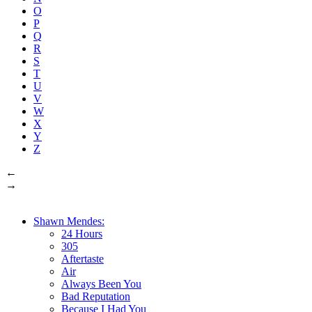
O
P
Q
R
S
T
U
V
W
X
Y
Z
←
→
Shawn Mendes:
24 Hours
305
Aftertaste
Air
Always Been You
Bad Reputation
Because I Had You