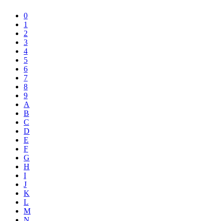
0
1
2
3
4
5
6
7
8
9
A
B
C
D
E
F
G
H
I
J
K
L
M
N