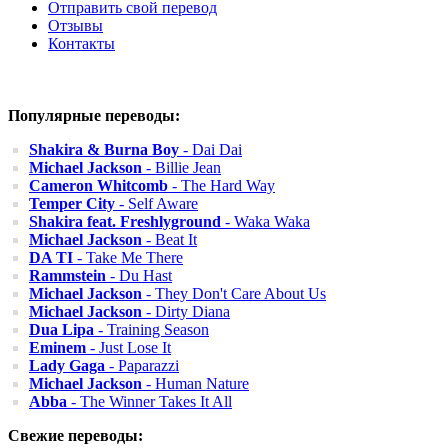
Отправить свой перевод
Отзывы
Контакты
Популярные переводы:
Shakira & Burna Boy
- Dai Dai
Michael Jackson
- Billie Jean
Cameron Whitcomb
- The Hard Way
Temper City
- Self Aware
Shakira feat. Freshlyground
- Waka Waka
Michael Jackson
- Beat It
DA TI
- Take Me There
Rammstein
- Du Hast
Michael Jackson
- They Don't Care About Us
Michael Jackson
- Dirty Diana
Dua Lipa
- Training Season
Eminem
- Just Lose It
Lady Gaga
- Paparazzi
Michael Jackson
- Human Nature
Abba
- The Winner Takes It All
Свежие переводы: