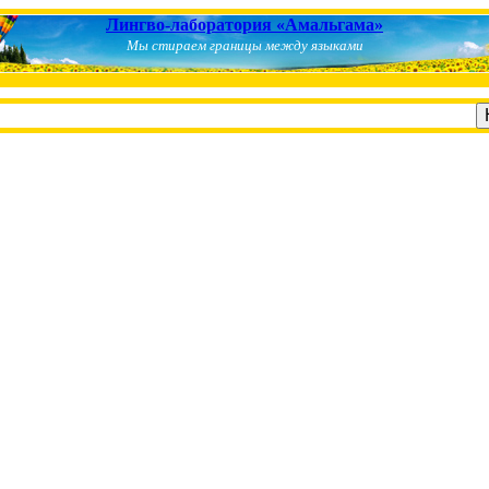
Лингво-лаборатория «Амальгама»
Мы стираем границы между языками