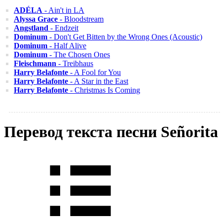
ADÉLA
- Ain't in LA
Alyssa Grace
- Bloodstream
Angstland
- Endzeit
Dominum
- Don't Get Bitten by the Wrong Ones (Acoustic)
Dominum
- Half Alive
Dominum
- The Chosen Ones
Fleischmann
- Treibhaus
Harry Belafonte
- A Fool for You
Harry Belafonte
- A Star in the East
Harry Belafonte
- Christmas Is Coming
Перевод текста песни Señorit