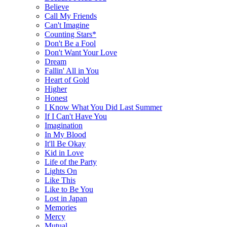
Believe
Call My Friends
Can't Imagine
Counting Stars*
Don't Be a Fool
Don't Want Your Love
Dream
Fallin' All in You
Heart of Gold
Higher
Honest
I Know What You Did Last Summer
If I Can't Have You
Imagination
In My Blood
It'll Be Okay
Kid in Love
Life of the Party
Lights On
Like This
Like to Be You
Lost in Japan
Memories
Mercy
Mutual