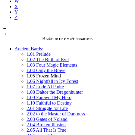
W
X
Y
Z
←
→
Выберите имя/название:
Ancient Bards:
1.01 Prelude
1.02 The Birth of Evil
1.03 Four Magic Elements
1.04 Only the Brave
1.05 Frozen Mind
1.06 Nightfall in Icy Forest
1.07 Lode Al Padre
1.08 Daltor the Dragonhunter
1.09 Farewell My Hero
1.10 Faithful to Destiny
2.01 Struggle for Life
2.02 to the Master of Darkness
2.03 Gates of Noland
2.04 Broken Illusion
2.05 All That Is True