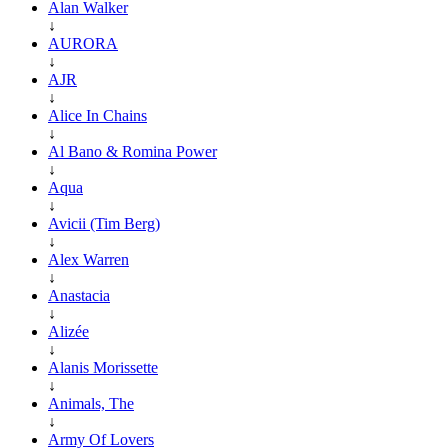
Alan Walker
↓
AURORA
↓
AJR
↓
Alice In Chains
↓
Al Bano & Romina Power
↓
Aqua
↓
Avicii (Tim Berg)
↓
Alex Warren
↓
Anastacia
↓
Alizée
↓
Alanis Morissette
↓
Animals, The
↓
Army Of Lovers