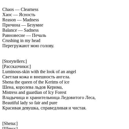
Chaos — Clearness
Хаос — Ясность
Reason — Madness
Причина — Безумие
Balance — Sadness
Равновесие — Печаль
Crushing in my head
Перегружают мою голову.
[Storytellers:]
[Рассказчики:]
Luminous-skin with the look of an angel
Светлая кожа и внешность ангела.
Shena the queen of the Kerims of ice
Шена, королева льдов Керима,
Mistress and guardian of Icy Forest
Владычица и хранительница Ледовитого Леса,
Beautiful lady so fair and pure
Красивая девушка, справедливая и чистая.
[Shena:]
[Шена:]