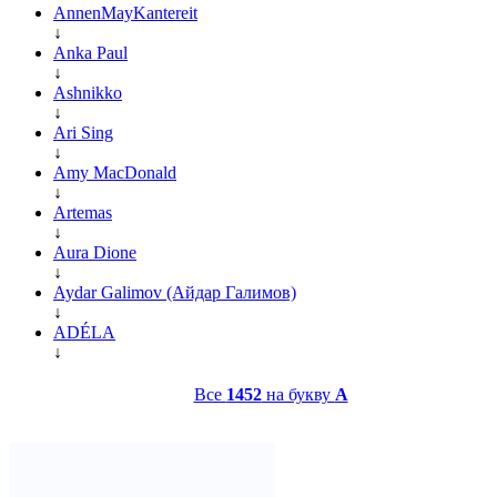
AnnenMayKantereit
↓
Anka Paul
↓
Ashnikko
↓
Ari Sing
↓
Amy MacDonald
↓
Artemas
↓
Aura Dione
↓
Aydar Galimov (Айдар Галимов)
↓
ADÉLA
↓
Все
1452
на букву
A