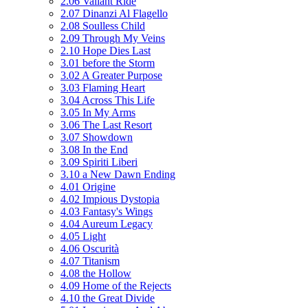
2.06 Valiant Ride
2.07 Dinanzi Al Flagello
2.08 Soulless Child
2.09 Through My Veins
2.10 Hope Dies Last
3.01 before the Storm
3.02 A Greater Purpose
3.03 Flaming Heart
3.04 Across This Life
3.05 In My Arms
3.06 The Last Resort
3.07 Showdown
3.08 In the End
3.09 Spiriti Liberi
3.10 a New Dawn Ending
4.01 Origine
4.02 Impious Dystopia
4.03 Fantasy's Wings
4.04 Aureum Legacy
4.05 Light
4.06 Oscurità
4.07 Titanism
4.08 the Hollow
4.09 Home of the Rejects
4.10 the Great Divide