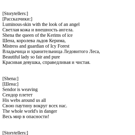
[Storytellers:]
[Рассказчики:]
Luminous-skin with the look of an angel
Светлая кожа и внешность ангела.
Shena the queen of the Kerims of ice
Шена, королева льдов Керима,
Mistress and guardian of Icy Forest
Владычица и хранительница Ледовитого Леса,
Beautiful lady so fair and pure
Красивая девушка, справедливая и чистая.
[Shena:]
[Шена:]
Sendor is weaving
Сендор плетет
His webs around us all
Свою паутину вокруг всех нас.
The whole world's in danger
Весь мир в опасности!
[Storytellers:]