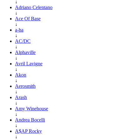
↓
Adriano Celentano
↓
Ace Of Base
↓
a-ha
↓
AC/DC
↓
Alphaville
↓
Avril Lavigne
↓
Akon
↓
Aerosmith
↓
Arash
↓
Amy Winehouse
↓
Andrea Bocelli
↓
A$AP Rocky
↓