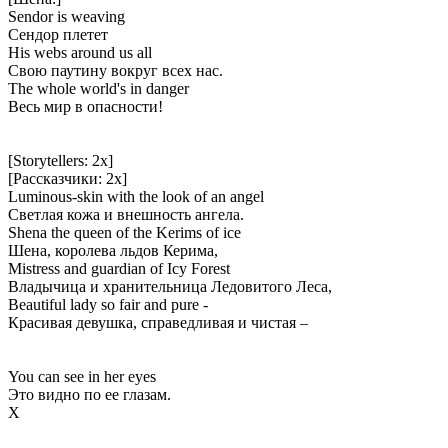
Sendor is weaving
Сендор плетет
His webs around us all
Свою паутину вокруг всех нас.
The whole world's in danger
Весь мир в опасности!
[Storytellers: 2x]
[Рассказчики: 2x]
Luminous-skin with the look of an angel
Светлая кожа и внешность ангела.
Shena the queen of the Kerims of ice
Шена, королева льдов Керима,
Mistress and guardian of Icy Forest
Владычица и хранительница Ледовитого Леса,
Beautiful lady so fair and pure -
Красивая девушка, справедливая и чистая –
You can see in her eyes
Это видно по ее глазам.
Х