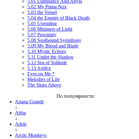
5.01 Luminance And Abyss
5.02 My Prima Nox
5.03 the Vessel
5.04 the Empire of Black Death
5.05 Unending
5.06 Ministers of Light
5.07 Proximity
5.08 Soulbound Symphony
5.09 My Blood and Blade
5.10 Mystic Echoes
5.11 Under the Shadow
5.12 Sea of Solitude
5.13 Artifex
Eyes on Me *
Melodies of Life
The Skies Above
По популярности:
Ariana Grande
↓
Abba
↓
Adele
↓
Arctic Monkeys