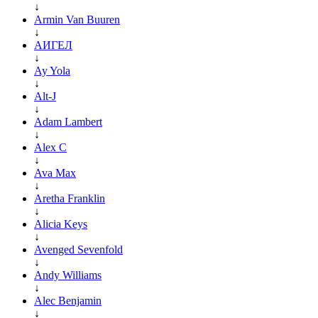
↓
Armin Van Buuren
↓
АИГЕЛ
↓
Ay Yola
↓
Alt-J
↓
Adam Lambert
↓
Alex C
↓
Ava Max
↓
Aretha Franklin
↓
Alicia Keys
↓
Avenged Sevenfold
↓
Andy Williams
↓
Alec Benjamin
↓