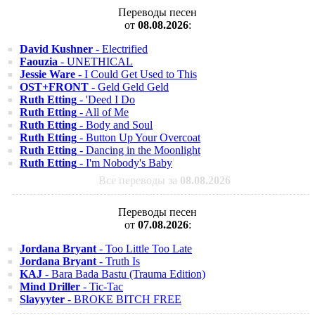
Переводы песен
от
08.08.2026
:
David Kushner
- Electrified
Faouzia
- UNETHICAL
Jessie Ware
- I Could Get Used to This
OST+FRONT
- Geld Geld Geld
Ruth Etting
- 'Deed I Do
Ruth Etting
- All of Me
Ruth Etting
- Body and Soul
Ruth Etting
- Button Up Your Overcoat
Ruth Etting
- Dancing in the Moonlight
Ruth Etting
- I'm Nobody's Baby
Все переводы за
08.08.2026
Переводы песен
от
07.08.2026
:
Jordana Bryant
- Too Little Too Late
Jordana Bryant
- Truth Is
KAJ
- Bara Bada Bastu (Trauma Edition)
Mind Driller
- Tic-Tac
Slayyyter
- BROKE BITCH FREE