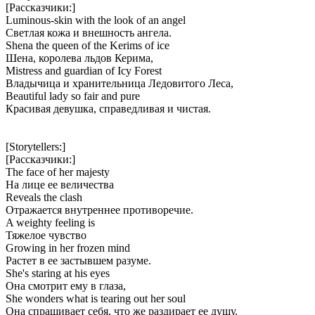
[Рассказчики:]
Luminous-skin with the look of an angel
Светлая кожа и внешность ангела.
Shena the queen of the Kerims of ice
Шена, королева льдов Керима,
Mistress and guardian of Icy Forest
Владычица и хранительница Ледовитого Леса,
Beautiful lady so fair and pure
Красивая девушка, справедливая и чистая.
[Storytellers:]
[Рассказчики:]
The face of her majesty
На лице ее величества
Reveals the clash
Отражается внутреннее противоречие.
A weighty feeling is
Тяжелое чувство
Growing in her frozen mind
Растет в ее застывшем разуме.
She's staring at his eyes
Она смотрит ему в глаза,
She wonders what is tearing out her soul
Она спрашивает себя, что же раздирает ее душу.