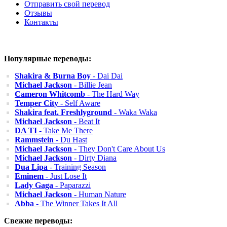
Отправить свой перевод
Отзывы
Контакты
Популярные переводы:
Shakira & Burna Boy
- Dai Dai
Michael Jackson
- Billie Jean
Cameron Whitcomb
- The Hard Way
Temper City
- Self Aware
Shakira feat. Freshlyground
- Waka Waka
Michael Jackson
- Beat It
DA TI
- Take Me There
Rammstein
- Du Hast
Michael Jackson
- They Don't Care About Us
Michael Jackson
- Dirty Diana
Dua Lipa
- Training Season
Eminem
- Just Lose It
Lady Gaga
- Paparazzi
Michael Jackson
- Human Nature
Abba
- The Winner Takes It All
Свежие переводы: