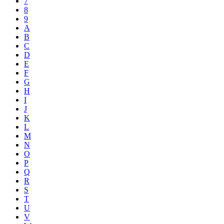
7
8
9
A
B
C
D
E
F
G
H
I
J
K
L
M
N
O
P
Q
R
S
T
U
V