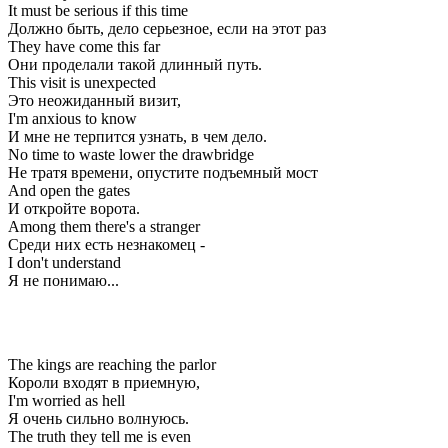
It must be serious if this time
Должно быть, дело серьезное, если на этот раз
They have come this far
Они проделали такой длинный путь.
This visit is unexpected
Это неожиданный визит,
I'm anxious to know
И мне не терпится узнать, в чем дело.
No time to waste lower the drawbridge
Не тратя времени, опустите подъемный мост
And open the gates
И откройте ворота.
Among them there's a stranger
Среди них есть незнакомец -
I don't understand
Я не понимаю...
The kings are reaching the parlor
Короли входят в приемную,
I'm worried as hell
Я очень сильно волнуюсь.
The truth they tell me is even