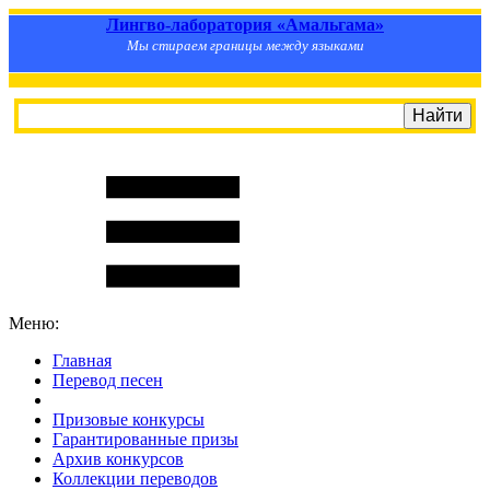
Лингво-лаборатория «Амальгама»
Мы стираем границы между языками
Меню:
Главная
Перевод песен
S
m
i
l
e
R
a
t
e
Призовые конкурсы
Гарантированные призы
Архив конкурсов
Коллекции переводов