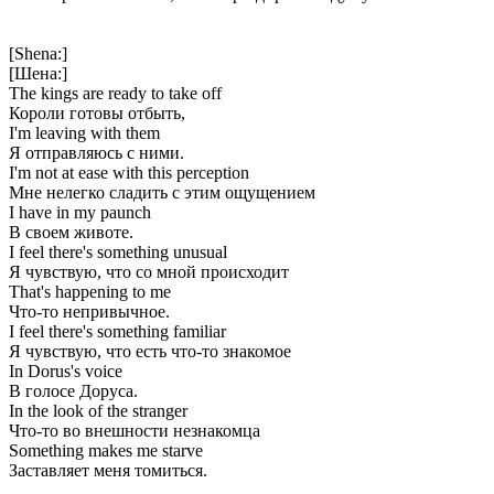
[Shena:]
[Шена:]
The kings are ready to take off
Короли готовы отбыть,
I'm leaving with them
Я отправляюсь с ними.
I'm not at ease with this perception
Мне нелегко сладить с этим ощущением
I have in my paunch
В своем животе.
I feel there's something unusual
Я чувствую, что со мной происходит
That's happening to me
Что-то непривычное.
I feel there's something familiar
Я чувствую, что есть что-то знакомое
In Dorus's voice
В голосе Доруса.
In the look of the stranger
Что-то во внешности незнакомца
Something makes me starve
Заставляет меня томиться.