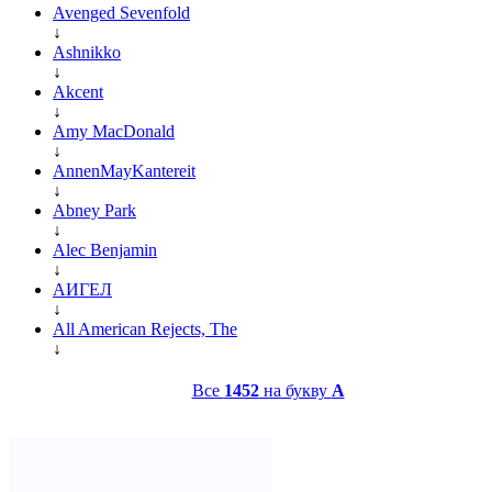
Avenged Sevenfold
↓
Ashnikko
↓
Akcent
↓
Amy MacDonald
↓
AnnenMayKantereit
↓
Abney Park
↓
Alec Benjamin
↓
АИГЕЛ
↓
All American Rejects, The
↓
Все
1452
на букву
A