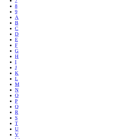
7
8
9
A
B
C
D
E
F
G
H
I
J
K
L
M
N
O
P
Q
R
S
T
U
V