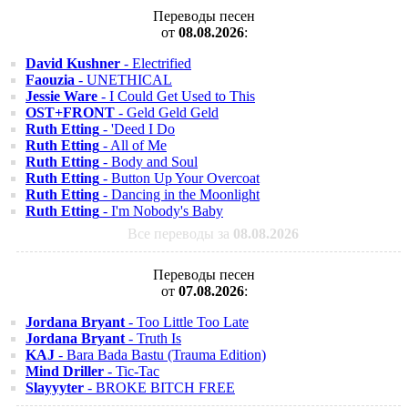
Переводы песен
от
08.08.2026
:
David Kushner
- Electrified
Faouzia
- UNETHICAL
Jessie Ware
- I Could Get Used to This
OST+FRONT
- Geld Geld Geld
Ruth Etting
- 'Deed I Do
Ruth Etting
- All of Me
Ruth Etting
- Body and Soul
Ruth Etting
- Button Up Your Overcoat
Ruth Etting
- Dancing in the Moonlight
Ruth Etting
- I'm Nobody's Baby
Все переводы за
08.08.2026
Переводы песен
от
07.08.2026
:
Jordana Bryant
- Too Little Too Late
Jordana Bryant
- Truth Is
KAJ
- Bara Bada Bastu (Trauma Edition)
Mind Driller
- Tic-Tac
Slayyyter
- BROKE BITCH FREE