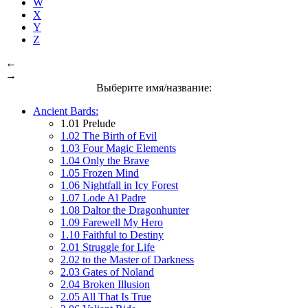
W
X
Y
Z
←
→
Выберите имя/название:
Ancient Bards:
1.01 Prelude
1.02 The Birth of Evil
1.03 Four Magic Elements
1.04 Only the Brave
1.05 Frozen Mind
1.06 Nightfall in Icy Forest
1.07 Lode Al Padre
1.08 Daltor the Dragonhunter
1.09 Farewell My Hero
1.10 Faithful to Destiny
2.01 Struggle for Life
2.02 to the Master of Darkness
2.03 Gates of Noland
2.04 Broken Illusion
2.05 All That Is True