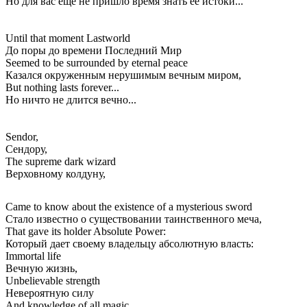
Но для вас еще не пришло время знать ее истоки...
Until that moment Lastworld
До поры до времени Последний Мир
Seemed to be surrounded by eternal peace
Казался окруженным нерушимым вечным миром,
But nothing lasts forever...
Но ничто не длится вечно...
Sendor,
Сендору,
The supreme dark wizard
Верховному колдуну,
Came to know about the existence of a mysterious sword
Стало известно о существовании таинственного меча,
That gave its holder Absolute Power:
Который дает своему владельцу абсолютную власть:
Immortal life
Вечную жизнь,
Unbelievable strength
Невероятную силу
And knowledge of all magic