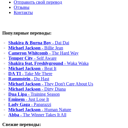
Отправить свой перевод
Отзывы
Контакты
Популярные переводы:
Shakira & Burna Boy
- Dai Dai
Michael Jackson
- Billie Jean
Cameron Whitcomb
- The Hard Way
Temper City
- Self Aware
Shakira feat. Freshlyground
- Waka Waka
Michael Jackson
- Beat It
DA TI
- Take Me There
Rammstein
- Du Hast
Michael Jackson
- They Don't Care About Us
Michael Jackson
- Dirty Diana
Dua Lipa
- Training Season
Eminem
- Just Lose It
Lady Gaga
- Paparazzi
Michael Jackson
- Human Nature
Abba
- The Winner Takes It All
Свежие переводы: