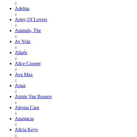
↓
Adelisa
↓
Army Of Lovers
↓
Animals, The
↓
Ay Yola
↓
Alizée
↓
Alice Cooper
↓
Ava Max
↓
Aqua
↓
Armin Van Buuren
↓
Alessia Cara
↓
Anastacia
↓
Alicia Keys
↓