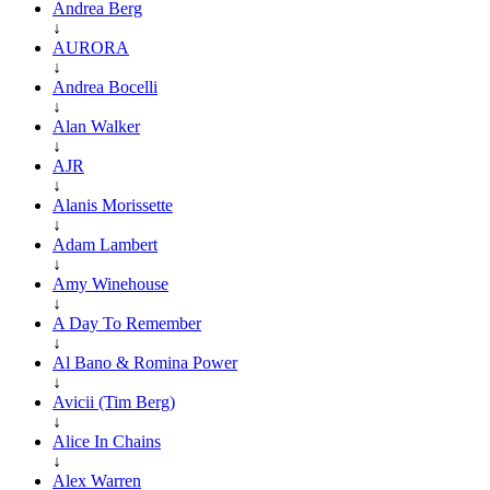
Andrea Berg
↓
AURORA
↓
Andrea Bocelli
↓
Alan Walker
↓
AJR
↓
Alanis Morissette
↓
Adam Lambert
↓
Amy Winehouse
↓
A Day To Remember
↓
Al Bano & Romina Power
↓
Avicii (Tim Berg)
↓
Alice In Chains
↓
Alex Warren