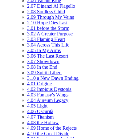
2.06 Valiant Ride
2.07 Dinanzi Al Flagello
2.08 Soulless Child
2.09 Through My Veins
2.10 Hope Dies Last
3.01 before the Storm
3.02 A Greater Purpose
3.03 Flaming Heart
3.04 Across This Life
3.05 In My Arms
3.06 The Last Resort
3.07 Showdown
3.08 In the End
3.09 Spiriti Liberi
3.10 a New Dawn Ending
4.01 Origine
4.02 Impious Dystopia
4.03 Fantasy's Wings
4.04 Aureum Legacy
4.05 Light
4.06 Oscurità
4.07 Titanism
4.08 the Hollow
4.09 Home of the Rejects
4.10 the Great Divide