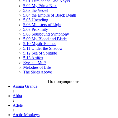
5.01 Luminance And Abyss
5.02 My Prima Nox
5.03 the Vessel
5.04 the Empire of Black Death
5.05 Unending
5.06 Ministers of Light
5.07 Proximity
5.08 Soulbound Symphony
5.09 My Blood and Blade
5.10 Mystic Echoes
5.11 Under the Shadow
5.12 Sea of Solitude
5.13 Artifex
Eyes on Me *
Melodies of Life
The Skies Above
По популярности:
Ariana Grande
↓
Abba
↓
Adele
↓
Arctic Monkeys