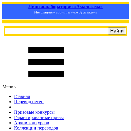
Лингво-лаборатория «Амальгама»
Мы стираем границы между языками
Меню:
Главная
Перевод песен
S
m
i
l
e
R
a
t
e
Призовые конкурсы
Гарантированные призы
Архив конкурсов
Коллекции переводов