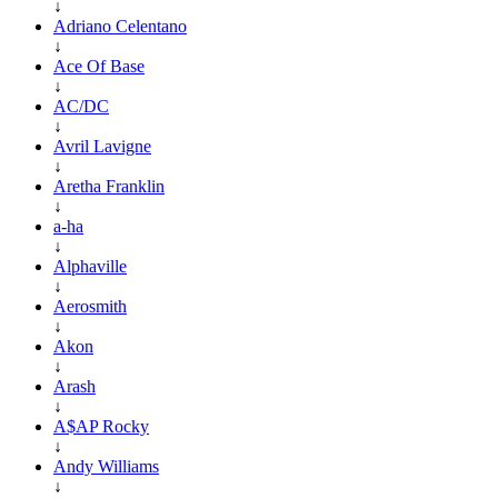
↓
Adriano Celentano
↓
Ace Of Base
↓
AC/DC
↓
Avril Lavigne
↓
Aretha Franklin
↓
a-ha
↓
Alphaville
↓
Aerosmith
↓
Akon
↓
Arash
↓
A$AP Rocky
↓
Andy Williams
↓