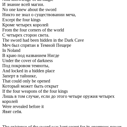
И знание всей магии.
No one knew about the sword
Никто не знал о существовании меча,
Except the four kings
Кроме четырех королей
From the four corners of the world
С четырех сторон света.
The sword had been hidden in the Dark Cave
Меч был спрятан в Темной Пещере
In Noland
В краю под названием Нигде
Under the cover of darkness
Под покровом темноты,
And locked in a hidden place
Заперт в тайнике,
That could only be opened
Который может быть открыт
If the four weapons of the four kings
Лишь в том случае, если до этого четыре оружия четырех
королей
Were revealed before it
Явят себя.
The existence of the sword was kept secret for its enormous power