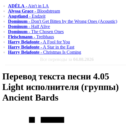
ADÉLA
- Ain't in LA
Alyssa Grace
- Bloodstream
Angstland
- Endzeit
Dominum
- Don't Get Bitten by the Wrong Ones (Acoustic)
Dominum
- Half Alive
Dominum
- The Chosen Ones
Fleischmann
- Treibhaus
Harry Belafonte
- A Fool for You
Harry Belafonte
- A Star in the East
Harry Belafonte
- Christmas Is Coming
Все переводы за
04.08.2026
Перевод текста песни 4.05
Light исполнителя (группы)
Ancient Bards