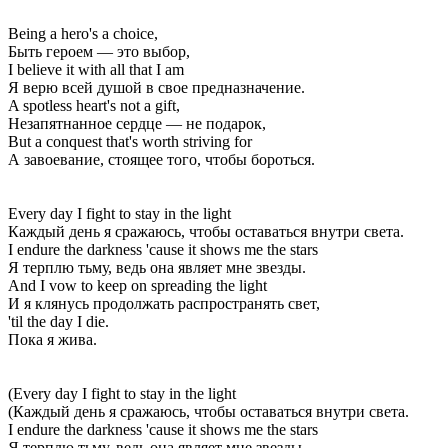
Being a hero's a choice,
Быть героем — это выбор,
I believe it with all that I am
Я верю всей душой в свое предназначение.
A spotless heart's not a gift,
Незапятнанное сердце — не подарок,
But a conquest that's worth striving for
А завоевание, стоящее того, чтобы бороться.
Every day I fight to stay in the light
Каждый день я сражаюсь, чтобы оставаться внутри света.
I endure the darkness 'cause it shows me the stars
Я терплю тьму, ведь она являет мне звезды.
And I vow to keep on spreading the light
И я клянусь продолжать распространять свет,
'til the day I die.
Пока я жива.
(Every day I fight to stay in the light
(Каждый день я сражаюсь, чтобы оставаться внутри света.
I endure the darkness 'cause it shows me the stars
Я терплю тьму, ведь она являет мне звезды.