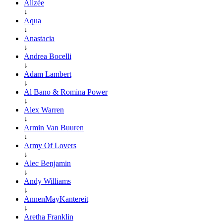
Alizée
↓
Aqua
↓
Anastacia
↓
Andrea Bocelli
↓
Adam Lambert
↓
Al Bano & Romina Power
↓
Alex Warren
↓
Armin Van Buuren
↓
Army Of Lovers
↓
Alec Benjamin
↓
Andy Williams
↓
AnnenMayKantereit
↓
Aretha Franklin