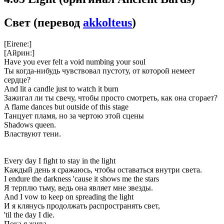
Свет
(перевод
akkolteus
)
[Eirene:]
[Айрин:]
Have you ever felt a void numbing your soul
Ты когда-нибудь чувствовал пустоту, от которой немеет
сердце?
And lit a candle just to watch it burn
Зажигал ли ты свечу, чтобы просто смотреть, как она сгорает?
A flame dances but outside of this stage
Танцует пламя, но за чертою этой сцены
Shadows queen.
Властвуют тени.
Every day I fight to stay in the light
Каждый день я сражаюсь, чтобы оставаться внутри света.
I endure the darkness 'cause it shows me the stars
Я терплю тьму, ведь она являет мне звезды.
And I vow to keep on spreading the light
И я клянусь продолжать распространять свет,
'til the day I die.
Пока я жива.