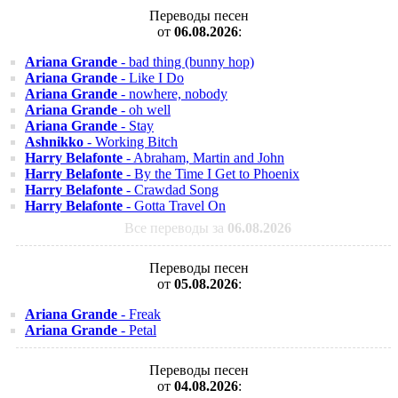
Переводы песен
от
06.08.2026
:
Ariana Grande
- bad thing (bunny hop)
Ariana Grande
- Like I Do
Ariana Grande
- nowhere, nobody
Ariana Grande
- oh well
Ariana Grande
- Stay
Ashnikko
- Working Bitch
Harry Belafonte
- Abraham, Martin and John
Harry Belafonte
- By the Time I Get to Phoenix
Harry Belafonte
- Crawdad Song
Harry Belafonte
- Gotta Travel On
Все переводы за
06.08.2026
Переводы песен
от
05.08.2026
:
Ariana Grande
- Freak
Ariana Grande
- Petal
Переводы песен
от
04.08.2026
: