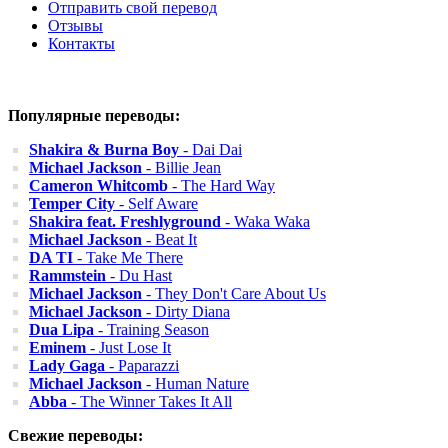
Отправить свой перевод
Отзывы
Контакты
Популярные переводы:
Shakira & Burna Boy
- Dai Dai
Michael Jackson
- Billie Jean
Cameron Whitcomb
- The Hard Way
Temper City
- Self Aware
Shakira feat. Freshlyground
- Waka Waka
Michael Jackson
- Beat It
DA TI
- Take Me There
Rammstein
- Du Hast
Michael Jackson
- They Don't Care About Us
Michael Jackson
- Dirty Diana
Dua Lipa
- Training Season
Eminem
- Just Lose It
Lady Gaga
- Paparazzi
Michael Jackson
- Human Nature
Abba
- The Winner Takes It All
Свежие переводы: