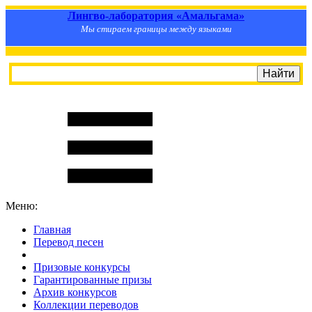
Лингво-лаборатория «Амальгама»
Мы стираем границы между языками
Меню:
Главная
Перевод песен
S
m
i
l
e
R
a
t
e
Призовые конкурсы
Гарантированные призы
Архив конкурсов
Коллекции переводов