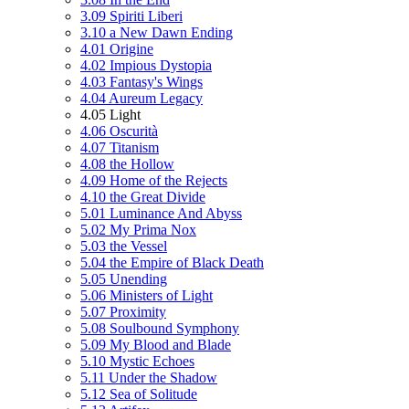
3.09 Spiriti Liberi
3.10 a New Dawn Ending
4.01 Origine
4.02 Impious Dystopia
4.03 Fantasy's Wings
4.04 Aureum Legacy
4.05 Light
4.06 Oscurità
4.07 Titanism
4.08 the Hollow
4.09 Home of the Rejects
4.10 the Great Divide
5.01 Luminance And Abyss
5.02 My Prima Nox
5.03 the Vessel
5.04 the Empire of Black Death
5.05 Unending
5.06 Ministers of Light
5.07 Proximity
5.08 Soulbound Symphony
5.09 My Blood and Blade
5.10 Mystic Echoes
5.11 Under the Shadow
5.12 Sea of Solitude