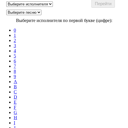
Выберите исполнителя по первой букве (цифре):
0
1
2
3
4
5
6
7
8
9
A
B
C
D
E
F
G
H
I
J