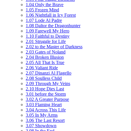
1.04 Only the Brave
1.05 Frozen Mind
1.06 Nightfall in Icy Forest
1.07 Lode Al Padre
1.08 Daltor the Dragonhunter
1.09 Farewell My Hero
1.10 Faithful to Destiny
2.01 Struggle for Life
2.02 to the Master of Darkness
2.03 Gates of Noland
2.04 Broken Illusion
2.05 All That Is True
2.06 Valiant Ride
2.07 Dinanzi Al Flagello
2.08 Soulless Child
2.09 Through My Veins
2.10 Hope Dies Last
3.01 before the Storm
3.02 A Greater Purpose
3.03 Flaming Heart
3.04 Across This Life
3.05 In My Arms
3.06 The Last Resort
3.07 Showdown
3.08 In the End