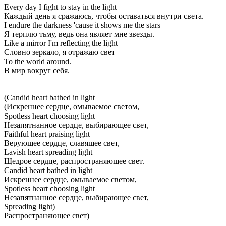
Every day I fight to stay in the light
Каждый день я сражаюсь, чтобы оставаться внутри света.
I endure the darkness 'cause it shows me the stars
Я терплю тьму, ведь она являет мне звезды.
Like a mirror I'm reflecting the light
Словно зеркало, я отражаю свет
To the world around.
В мир вокруг себя.
(Candid heart bathed in light
(Искреннее сердце, омываемое светом,
Spotless heart choosing light
Незапятнанное сердце, выбирающее свет,
Faithful heart praising light
Верующее сердце, славящее свет,
Lavish heart spreading light
Щедрое сердце, распространяющее свет.
Candid heart bathed in light
Искреннее сердце, омываемое светом,
Spotless heart choosing light
Незапятнанное сердце, выбирающее свет,
Spreading light)
Распространяющее свет)