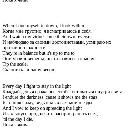
When I find myself in down, I look within
Когда мне грустно, я всматриваюсь в себя,
And watch my virtues tame their own reverse.
И наблюдаю за своими достоинствами, усмиряю их
противоположности.
They're in balance but it's up to me to
Они уравновешены, но это зависит от меня –
Tip the scale.
Склонить ли чашу весов.
Every day I fight to stay in the light
Каждый день я сражаюсь, чтобы оставаться внутри света.
I endure the darkness 'cause it shows me the stars
Я терплю тьму, ведь она являет мне звезды.
And I vow to keep on spreading the light
И я клянусь продолжать распространять свет,
'til the day I die.
Пока я жива.