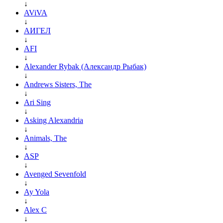
↓
AViVA
↓
АИГЕЛ
↓
AFI
↓
Alexander Rybak (Александр Рыбак)
↓
Andrews Sisters, The
↓
Ari Sing
↓
Asking Alexandria
↓
Animals, The
↓
ASP
↓
Avenged Sevenfold
↓
Ay Yola
↓
Alex C
↓