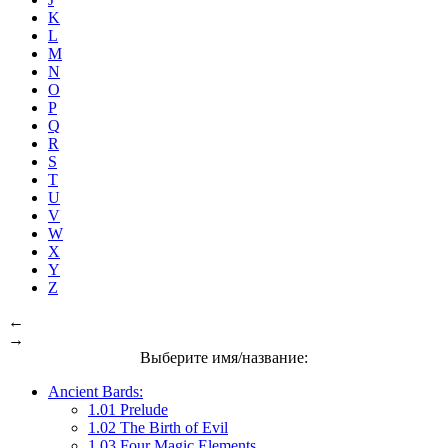
K
L
M
N
O
P
Q
R
S
T
U
V
W
X
Y
Z
←
→
Выберите имя/название:
Ancient Bards:
1.01 Prelude
1.02 The Birth of Evil
1.03 Four Magic Elements