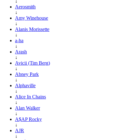
↓
Aerosmith
↓
Amy Winehouse
↓
Alanis Morissette
↓
a-ha
↓
Arash
↓
Avicii (Tim Berg)
↓
Abney Park
↓
Alphaville
↓
Alice In Chains
↓
Alan Walker
↓
A$AP Rocky
↓
AJR
↓