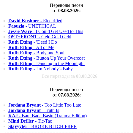
Переводы песен
от
08.08.2026
:
David Kushner
- Electrified
Faouzia
- UNETHICAL
Jessie Ware
- I Could Get Used to This
OST+FRONT
- Geld Geld Geld
Ruth Etting
- 'Deed I Do
Ruth Etting
- All of Me
Ruth Etting
- Body and Soul
Ruth Etting
- Button Up Your Overcoat
Ruth Etting
- Dancing in the Moonlight
Ruth Etting
- I'm Nobody's Baby
Все переводы за
08.08.2026
Переводы песен
от
07.08.2026
:
Jordana Bryant
- Too Little Too Late
Jordana Bryant
- Truth Is
KAJ
- Bara Bada Bastu (Trauma Edition)
Mind Driller
- Tic-Tac
Slayyyter
- BROKE BITCH FREE