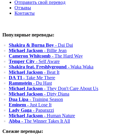
Отправить свой перевод
Отзывы
Контакты
Популярные переводы:
Shakira & Burna Boy
- Dai Dai
Michael Jackson
- Billie Jean
Cameron Whitcomb
- The Hard Way
Temper City
- Self Aware
Shakira feat. Freshlyground
- Waka Waka
Michael Jackson
- Beat It
DA TI
- Take Me There
Rammstein
- Du Hast
Michael Jackson
- They Don't Care About Us
Michael Jackson
- Dirty Diana
Dua Lipa
- Training Season
Eminem
- Just Lose It
Lady Gaga
- Paparazzi
Michael Jackson
- Human Nature
Abba
- The Winner Takes It All
Свежие переводы: