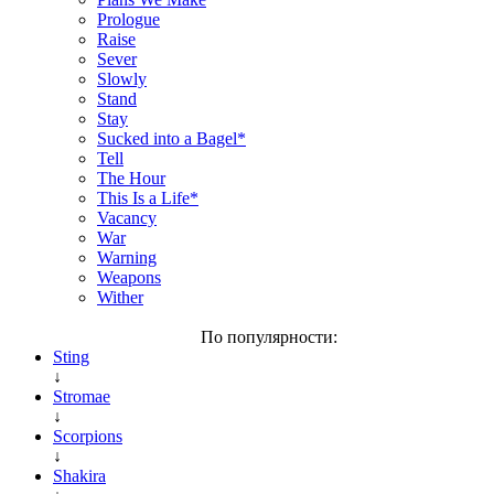
Prologue
Raise
Sever
Slowly
Stand
Stay
Sucked into a Bagel*
Tell
The Hour
This Is a Life*
Vacancy
War
Warning
Weapons
Wither
По популярности:
Sting
↓
Stromae
↓
Scorpions
↓
Shakira