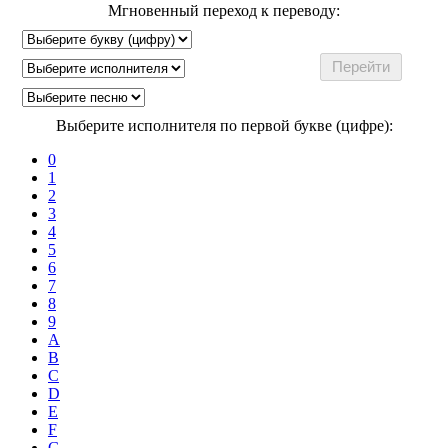
Мгновенный переход к переводу:
Выберите исполнителя по первой букве (цифре):
0
1
2
3
4
5
6
7
8
9
A
B
C
D
E
F
G