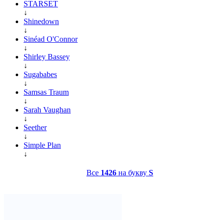
STARSET
↓
Shinedown
↓
Sinéad O'Connor
↓
Shirley Bassey
↓
Sugababes
↓
Samsas Traum
↓
Sarah Vaughan
↓
Seether
↓
Simple Plan
↓
Все
1426
на букву
S