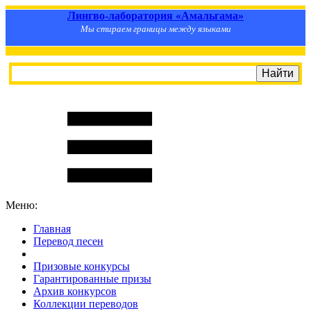
Лингво-лаборатория «Амальгама»
Мы стираем границы между языками
Меню:
Главная
Перевод песен
S
m
i
l
e
R
a
t
e
Призовые конкурсы
Гарантированные призы
Архив конкурсов
Коллекции переводов