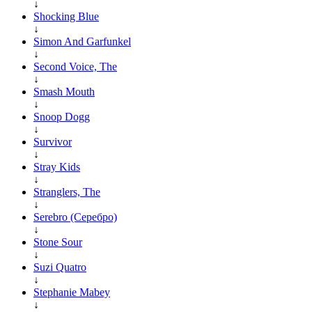
↓
Shocking Blue
↓
Simon And Garfunkel
↓
Second Voice, The
↓
Smash Mouth
↓
Snoop Dogg
↓
Survivor
↓
Stray Kids
↓
Stranglers, The
↓
Serebro (Серебро)
↓
Stone Sour
↓
Suzi Quatro
↓
Stephanie Mabey
↓