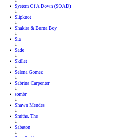
↓
System Of A Down (SOAD)
↓
Slipknot
↓
Shakira & Burna Boy
↓
Sia
↓
Sade
↓
Skillet
↓
Selena Gomez
↓
Sabrina Carpenter
↓
sombr
↓
Shawn Mendes
↓
Smiths, The
↓
Sabaton
↓