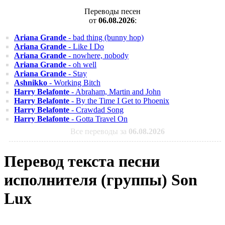
Переводы песен
от
06.08.2026
:
Ariana Grande
- bad thing (bunny hop)
Ariana Grande
- Like I Do
Ariana Grande
- nowhere, nobody
Ariana Grande
- oh well
Ariana Grande
- Stay
Ashnikko
- Working Bitch
Harry Belafonte
- Abraham, Martin and John
Harry Belafonte
- By the Time I Get to Phoenix
Harry Belafonte
- Crawdad Song
Harry Belafonte
- Gotta Travel On
Все переводы за
06.08.2026
Перевод текста песни
исполнителя (группы) Son
Lux