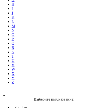
H
I
J
K
L
M
N
O
P
Q
R
S
T
U
V
W
X
Y
Z
←
→
Выберите имя/название:
Son Lux: