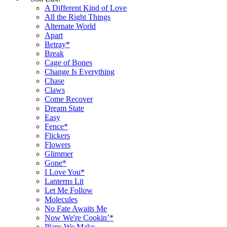
A Different Kind of Love
All the Right Things
Alternate World
Apart
Betray*
Break
Cage of Bones
Change Is Everything
Chase
Claws
Come Recover
Dream State
Easy
Fence*
Flickers
Flowers
Glimmer
Gone*
I Love You*
Lanterns Lit
Let Me Follow
Molecules
No Fate Awaits Me
Now We're Cookin’*
Plans We Make