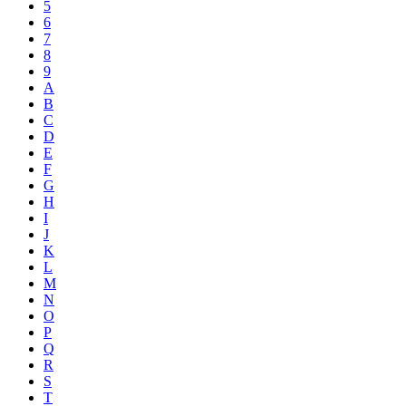
5
6
7
8
9
A
B
C
D
E
F
G
H
I
J
K
L
M
N
O
P
Q
R
S
T