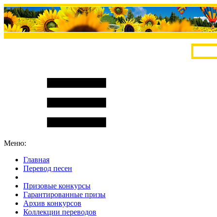
Меню:
Главная
Перевод песен
S
m
i
l
e
R
a
t
e
Призовые конкурсы
Гарантированные призы
Архив конкурсов
Коллекции переводов