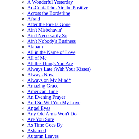
A Wonderful Yesterday
Ac-Cent-Tchu-Ate the Positive
Across the Borderline
Afraid
After the Fire Is Gone
Ain't Misbehavin'
Ain't Necessarily So
Ain't Nobody's Business
Alabam
All in the Name of Love
All of Me
All the Things You Are
Always Late (With Your Kisses)
Always Now
Always on My Mind*
Amazing Grace
American Tune
An Evening Prayer
And So Will You My Love
Angel Eyes
Any Old Arms Won't Do
Are You Sure
As Time Goes By
Ashamed
Autumn Leaves