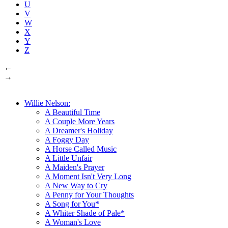
U
V
W
X
Y
Z
←
→
Willie Nelson:
A Beautiful Time
A Couple More Years
A Dreamer's Holiday
A Foggy Day
A Horse Called Music
A Little Unfair
A Maiden's Prayer
A Moment Isn't Very Long
A New Way to Cry
A Penny for Your Thoughts
A Song for You*
A Whiter Shade of Pale*
A Woman's Love