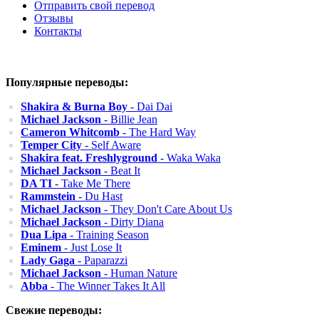
Отправить свой перевод
Отзывы
Контакты
Популярные переводы:
Shakira & Burna Boy
- Dai Dai
Michael Jackson
- Billie Jean
Cameron Whitcomb
- The Hard Way
Temper City
- Self Aware
Shakira feat. Freshlyground
- Waka Waka
Michael Jackson
- Beat It
DA TI
- Take Me There
Rammstein
- Du Hast
Michael Jackson
- They Don't Care About Us
Michael Jackson
- Dirty Diana
Dua Lipa
- Training Season
Eminem
- Just Lose It
Lady Gaga
- Paparazzi
Michael Jackson
- Human Nature
Abba
- The Winner Takes It All
Свежие переводы: