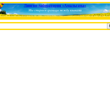
Лингво-лаборатория «Амальгама»
Мы стираем границы между языками