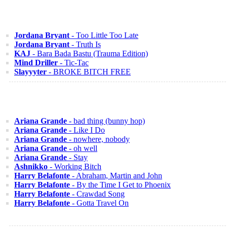
Jordana Bryant
- Too Little Too Late
Jordana Bryant
- Truth Is
KAJ
- Bara Bada Bastu (Trauma Edition)
Mind Driller
- Tic-Tac
Slayyyter
- BROKE BITCH FREE
Ariana Grande
- bad thing (bunny hop)
Ariana Grande
- Like I Do
Ariana Grande
- nowhere, nobody
Ariana Grande
- oh well
Ariana Grande
- Stay
Ashnikko
- Working Bitch
Harry Belafonte
- Abraham, Martin and John
Harry Belafonte
- By the Time I Get to Phoenix
Harry Belafonte
- Crawdad Song
Harry Belafonte
- Gotta Travel On