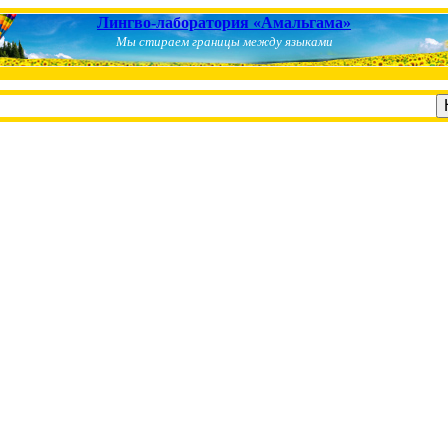
Лингво-лаборатория «Амальгама»
Мы стираем границы между языками