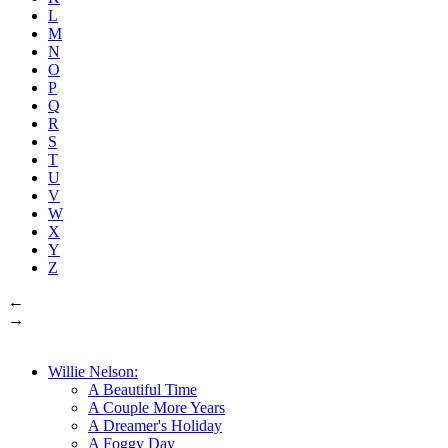
L
M
N
O
P
Q
R
S
T
U
V
W
X
Y
Z
←
→
Willie Nelson:
A Beautiful Time
A Couple More Years
A Dreamer's Holiday
A Foggy Day