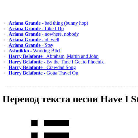
Ariana Grande
- bad thing (bunny hop)
Ariana Grande
- Like I Do
Ariana Grande
- nowhere, nobody
Ariana Grande
- oh well
Ariana Grande
- Stay
Ashnikko
- Working Bitch
Harry Belafonte
- Abraham, Martin and John
Harry Belafonte
- By the Time I Get to Phoenix
Harry Belafonte
- Crawdad Song
Harry Belafonte
- Gotta Travel On
Перевод текста песни Have I S