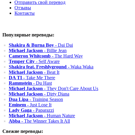
Отправить свой перевод
Отзывы
Контакты
Популярные переводы:
Shakira & Burna Boy
- Dai Dai
Michael Jackson
- Billie Jean
Cameron Whitcomb
- The Hard Way
Temper City
- Self Aware
Shakira feat. Freshlyground
- Waka Waka
Michael Jackson
- Beat It
DA TI
- Take Me There
Rammstein
- Du Hast
Michael Jackson
- They Don't Care About Us
Michael Jackson
- Dirty Diana
Dua Lipa
- Training Season
Eminem
- Just Lose It
Lady Gaga
- Paparazzi
Michael Jackson
- Human Nature
Abba
- The Winner Takes It All
Свежие переводы: