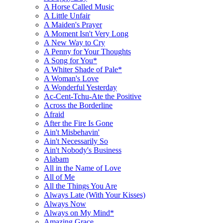
A Horse Called Music
A Little Unfair
A Maiden's Prayer
A Moment Isn't Very Long
A New Way to Cry
A Penny for Your Thoughts
A Song for You*
A Whiter Shade of Pale*
A Woman's Love
A Wonderful Yesterday
Ac-Cent-Tchu-Ate the Positive
Across the Borderline
Afraid
After the Fire Is Gone
Ain't Misbehavin'
Ain't Necessarily So
Ain't Nobody's Business
Alabam
All in the Name of Love
All of Me
All the Things You Are
Always Late (With Your Kisses)
Always Now
Always on My Mind*
Amazing Grace