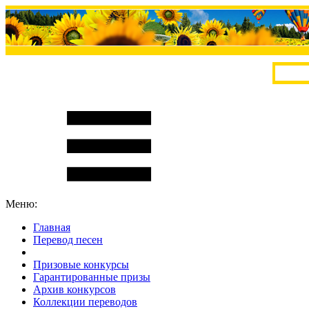
Меню:
Главная
Перевод песен
S
m
i
l
e
R
a
t
e
Призовые конкурсы
Гарантированные призы
Архив конкурсов
Коллекции переводов