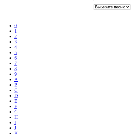
0
1
2
3
4
5
6
7
8
9
A
B
C
D
E
F
G
H
I
J
K