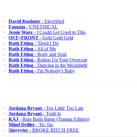
David Kushner
- Electrified
Faouzia
- UNETHICAL
Jessie Ware
- I Could Get Used to This
OST+FRONT
- Geld Geld Geld
Ruth Etting
- 'Deed I Do
Ruth Etting
- All of Me
Ruth Etting
- Body and Soul
Ruth Etting
- Button Up Your Overcoat
Ruth Etting
- Dancing in the Moonlight
Ruth Etting
- I'm Nobody's Baby
Jordana Bryant
- Too Little Too Late
Jordana Bryant
- Truth Is
KAJ
- Bara Bada Bastu (Trauma Edition)
Mind Driller
- Tic-Tac
Slayyyter
- BROKE BITCH FREE