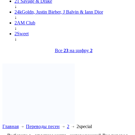
21 Savage & Drake
↓
24kGoldn, Justin Bieber, J Balvin & Iann Dior
↓
2AM Club
↓
2Sweet
↓
Все
23
на цифру
2
Главная
Переводы песен
2
2special