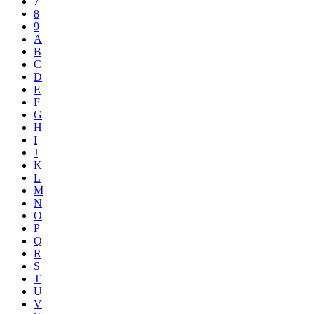
7
8
9
A
B
C
D
E
F
G
H
I
J
K
L
M
N
O
P
Q
R
S
T
U
V