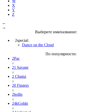
W
X
Y
Z
←
→
Выберите имя/название:
2special:
Dance on the Cloud
По популярности:
2Pac
↓
21 Savage
↓
2 Chainz
↓
20 Fingers
↓
2hollis
↓
24kGoldn
↓