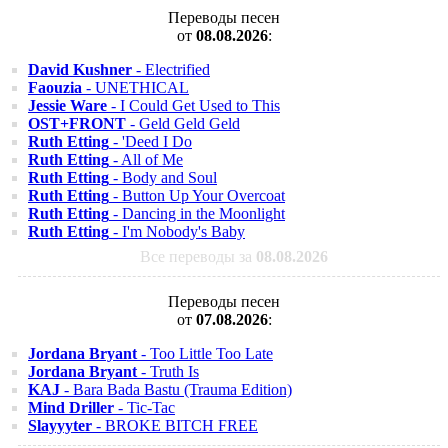
Переводы песен
от
08.08.2026
:
David Kushner
- Electrified
Faouzia
- UNETHICAL
Jessie Ware
- I Could Get Used to This
OST+FRONT
- Geld Geld Geld
Ruth Etting
- 'Deed I Do
Ruth Etting
- All of Me
Ruth Etting
- Body and Soul
Ruth Etting
- Button Up Your Overcoat
Ruth Etting
- Dancing in the Moonlight
Ruth Etting
- I'm Nobody's Baby
Все переводы за
08.08.2026
Переводы песен
от
07.08.2026
:
Jordana Bryant
- Too Little Too Late
Jordana Bryant
- Truth Is
KAJ
- Bara Bada Bastu (Trauma Edition)
Mind Driller
- Tic-Tac
Slayyyter
- BROKE BITCH FREE