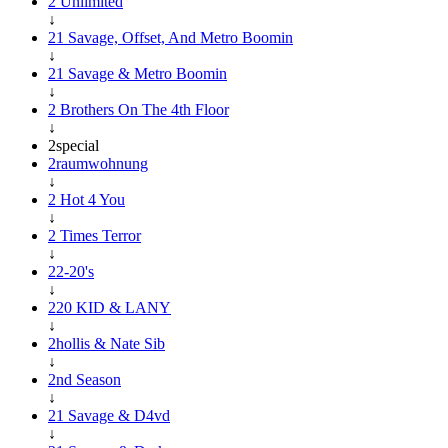
2 Unlimited
↓
21 Savage, Offset, And Metro Boomin
↓
21 Savage & Metro Boomin
↓
2 Brothers On The 4th Floor
↓
2special
2raumwohnung
↓
2 Hot 4 You
↓
2 Times Terror
↓
22-20's
↓
220 KID & LANY
↓
2hollis & Nate Sib
↓
2nd Season
↓
21 Savage & D4vd
↓