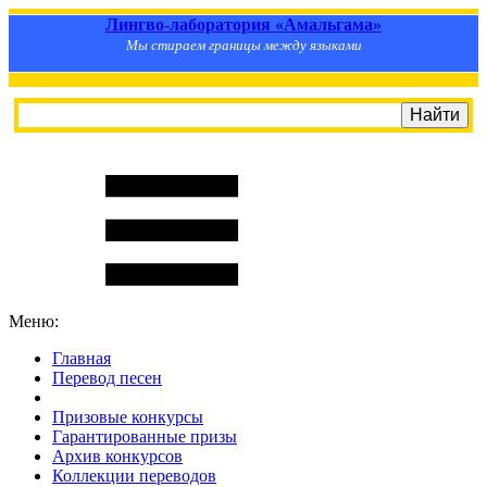
Лингво-лаборатория «Амальгама»
Мы стираем границы между языками
Меню:
Главная
Перевод песен
S
m
i
l
e
R
a
t
e
Призовые конкурсы
Гарантированные призы
Архив конкурсов
Коллекции переводов