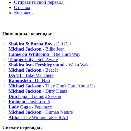
Отправить свой перевод
Отзывы
Контакты
Популярные переводы:
Shakira & Burna Boy
- Dai Dai
Michael Jackson
- Billie Jean
Cameron Whitcomb
- The Hard Way
Temper City
- Self Aware
Shakira feat. Freshlyground
- Waka Waka
Michael Jackson
- Beat It
DA TI
- Take Me There
Rammstein
- Du Hast
Michael Jackson
- They Don't Care About Us
Michael Jackson
- Dirty Diana
Dua Lipa
- Training Season
Eminem
- Just Lose It
Lady Gaga
- Paparazzi
Michael Jackson
- Human Nature
Abba
- The Winner Takes It All
Свежие переводы: