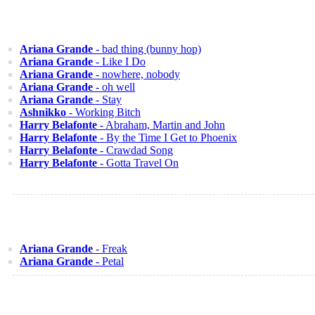
Ariana Grande
- bad thing (bunny hop)
Ariana Grande
- Like I Do
Ariana Grande
- nowhere, nobody
Ariana Grande
- oh well
Ariana Grande
- Stay
Ashnikko
- Working Bitch
Harry Belafonte
- Abraham, Martin and John
Harry Belafonte
- By the Time I Get to Phoenix
Harry Belafonte
- Crawdad Song
Harry Belafonte
- Gotta Travel On
Ariana Grande
- Freak
Ariana Grande
- Petal