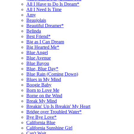
All I Have to Do Is Dream*
All I Need Is Time
Amy
Beaujolais
Beautiful Dreamer*
Belinda
Best Friend*
Big as I Can Dream
Big Hearted Me*
Blue Angel
Blue Avenue
Blue Bayou
Blue, Blue Day*
Blue Rain (Coming Down)
Blues in My Mind
Boogie Baby
Born to Love Me
Borne on the Wind
Break My Mind
Breakin' Up Is Breakin' My Heart
Bridge over Troubled Water*
Bye Bye Love*
California Blue
California Sunshine Girl
Can't Wait