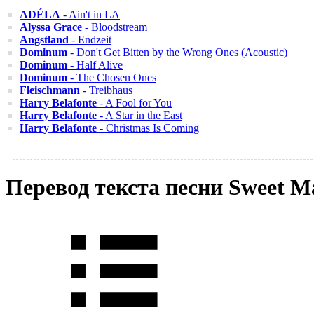
ADÉLA
- Ain't in LA
Alyssa Grace
- Bloodstream
Angstland
- Endzeit
Dominum
- Don't Get Bitten by the Wrong Ones (Acoustic)
Dominum
- Half Alive
Dominum
- The Chosen Ones
Fleischmann
- Treibhaus
Harry Belafonte
- A Fool for You
Harry Belafonte
- A Star in the East
Harry Belafonte
- Christmas Is Coming
Перевод текста песни Sweet M