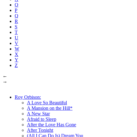
O
P
Q
R
S
T
U
V
W
X
Y
Z
←
→
Roy Orbison:
A Love So Beautiful
A Mansion on the Hill*
A New Star
Afraid to Sleep
After the Love Has Gone
After Tonight
(All I Can Do Is) Dream You