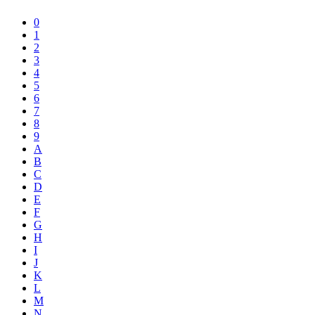
0
1
2
3
4
5
6
7
8
9
A
B
C
D
E
F
G
H
I
J
K
L
M
N