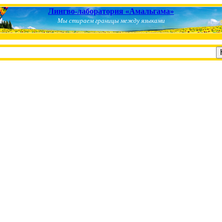
Лингво-лаборатория «Амальгама»
Мы стираем границы между языками