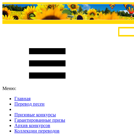
Меню:
Главная
Перевод песен
S
m
i
l
e
R
a
t
e
Призовые конкурсы
Гарантированные призы
Архив конкурсов
Коллекции переводов