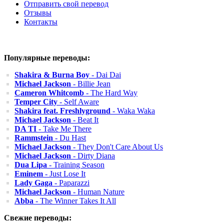
Отправить свой перевод
Отзывы
Контакты
Популярные переводы:
Shakira & Burna Boy
- Dai Dai
Michael Jackson
- Billie Jean
Cameron Whitcomb
- The Hard Way
Temper City
- Self Aware
Shakira feat. Freshlyground
- Waka Waka
Michael Jackson
- Beat It
DA TI
- Take Me There
Rammstein
- Du Hast
Michael Jackson
- They Don't Care About Us
Michael Jackson
- Dirty Diana
Dua Lipa
- Training Season
Eminem
- Just Lose It
Lady Gaga
- Paparazzi
Michael Jackson
- Human Nature
Abba
- The Winner Takes It All
Свежие переводы: